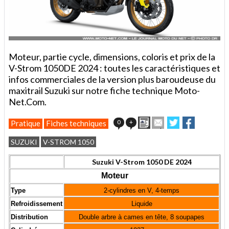
Moteur, partie cycle, dimensions, coloris et prix de la
V-Strom 1050DE 2024 : toutes les caractéristiques et
infos commerciales de la version plus baroudeuse du
maxitrail Suzuki sur notre fiche technique Moto-
Net.Com.
Imprimer
Envoyer
Partager
Partager
0
+
Pratique
Fiches techniques
cet
sur
sur
article
Twitter
Facebook
SUZUKI
V-STROM 1050
à
un
Suzuki V-Strom 1050 DE 2024
ami
Moteur
Type
2-cylindres en V, 4-temps
Refroidissement
Liquide
Distribution
Double arbre à cames en tête,
8 soupapes