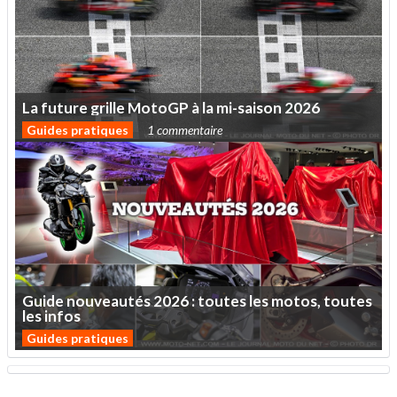
La
future
grille
MotoGP
à
la
mi-saison
2026
Guides pratiques
1 commentaire
Guide
nouveautés
2026
:
toutes
les
motos,
toutes
les
infos
Guides pratiques