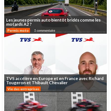
Les
jeunes
permis
auto
bientôt
bridés
comme
les
motards
A2
?
Permis moto
1 commentaire
TVS
accélère
en
Europe
et
en
France
avec
Richard
Tougeron
et
Thibault
Chevalier
Vie des entreprises