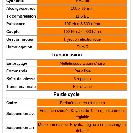
Cylindrée
1037 cc
Alésagexcourse
100 x 66 mm
Tx compression
11,5 à 1
Puissance
107 ch à 8 500 tr/mn
Couple
100 Nm à 6 000 tr/mn
Gestion moteur
Injection électronique
Homologation
Euro 5
Transmission
Embrayage
Multidisques à bain d'huile
Commande
Par câble
Boîte de vitesse
6 rapports
Transmis. finale
Par chaîne
Partie cycle
Cadre
Périmétrique en aluminum
Fourche inversée Kayaba de 43 mm, entièrement
Suspension avt
réglable
Mono-amortisseur Kayaba, réglable en précharge et
Suspension arr
détente