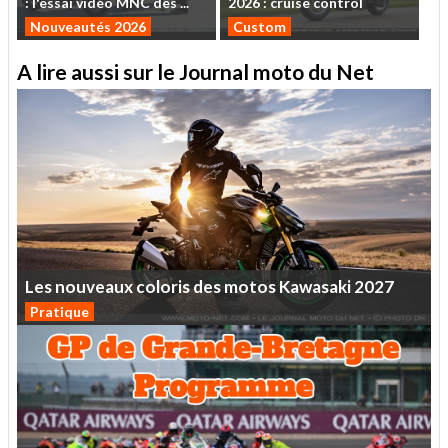
:
l'essai
vidéo
MNC
des
...
2026
:
cruise
control
Nouveautés 2026
Custom
A lire aussi sur le Journal moto du Net
Les
nouveaux
coloris
des
motos
Kawasaki
2027
Pratique