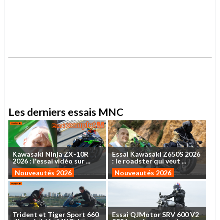
.
.
Les derniers essais MNC
Kawasaki
Ninja
ZX-10R
Essai
Kawasaki
Z650S
2026
2026
:
l'essai
vidéo
sur
...
:
le
roadster
qui
veut
...
Nouveautés 2026
Nouveautés 2026
Trident
et
Tiger
Sport
660
Essai
QJMotor
SRV
600
V2