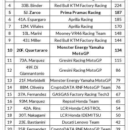
4
33B. Binder
Red Bull KTM Factory Racing
224
5
5J. Zarco
Prima Pramac Racing
187
6
41A. Espargaro
Aprilia Racing
185
7
12M. Viñales
Aprilia Racing
170
8
10L. Marini
Mooney VR46 Racing Team
148
9
43J. Miller
Red Bull KTM Factory Racing
144
Monster Energy Yamaha
10
20F. Quartararo
134
MotoGP
11
73A. Marquez
Gresini Racing MotoGP
115
49F. Di
12
Gresini Racing MotoGP
86
Giannantonio
13
21F. Morbidelli
Monster Energy Yamaha MotoGP
79
14
88M. Oliveira
CryptoDATA RNF MotoGP Team
76
15
37A. Fernandez
GASGAS Factory Racing Tech3
67
16
93M. Marquez
Repsol Honda Team
65
17
42A. Rins
LCR Honda CASTROL
54
18
30T. Nakagami
LCR Honda IDEMITSU
50
19
23E. Bastianini
Ducati Lenovo Team
42
20
25R. Fernandez
CryptoDATA RNF MotoGP Team
39