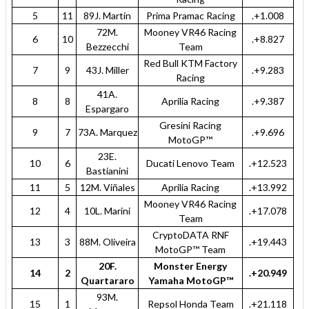
5
11
89J. Martin
Prima Pramac Racing
.+1.008
72M.
Mooney VR46 Racing
6
10
.+8.827
Bezzecchi
Team
Red Bull KTM Factory
7
9
43J. Miller
.+9.283
Racing
41A.
8
8
Aprilia Racing
.+9.387
Espargaro
Gresini Racing
9
7
73A. Marquez
.+9.696
MotoGP™
23E.
10
6
Ducati Lenovo Team
.+12.523
Bastianini
11
5
12M. Viñales
Aprilia Racing
.+13.992
Mooney VR46 Racing
12
4
10L. Marini
.+17.078
Team
CryptoDATA RNF
13
3
88M. Oliveira
.+19.443
MotoGP™ Team
20F.
Monster Energy
14
2
.+20.949
Quartararo
Yamaha MotoGP™
93M.
15
1
Repsol Honda Team
.+21.118