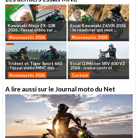
Kawasaki
Ninja
ZX-10R
Essai
Kawasaki
Z650S
2026
2026
:
l'essai
vidéo
sur
...
:
le
roadster
qui
veut
...
Nouveautés 2026
Nouveautés 2026
Trident
et
Tiger
Sport
660
Essai
QJMotor
SRV
600
V2
:
l'essai
vidéo
MNC
des
...
2026
:
cruise
control
Nouveautés 2026
Custom
A lire aussi sur le Journal moto du Net