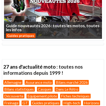
Guide
nouveautés
2026
:
toutes
les
motos,
toutes
les
infos
Guides pratiques
27 ans d'actualité moto :
toutes nos
informations depuis 1999 !
Allemagne
Assurance moto
Bilans marché 2026
Bilans statistiques
Casques
Dans Le Rétro
Découverte
Equipement pilote
Fiches techniques
Freinage
GT
Guides pratiques
High-tech
Horizons