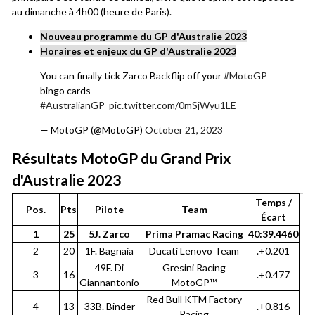
au dimanche à 4h00 (heure de Paris).
Nouveau programme du GP d'Australie 2023
Horaires et enjeux du GP d'Australie 2023
You can finally tick Zarco Backflip off your
#MotoGP
bingo cards
#AustralianGP
pic.twitter.com/0mSjWyu1LE
— MotoGP (@MotoGP)
October 21, 2023
Résultats MotoGP du Grand Prix
d'Australie 2023
Temps /
Pos.
Pts
Pilote
Team
Écart
1
25
5J. Zarco
Prima Pramac Racing
40:39.4460
2
20
1F. Bagnaia
Ducati Lenovo Team
.+0.201
49F. Di
Gresini Racing
3
16
.+0.477
Giannantonio
MotoGP™
Red Bull KTM Factory
4
13
33B. Binder
.+0.816
Racing