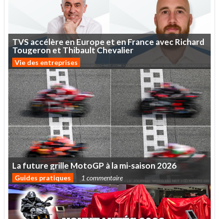
TVS
accélère
en
Europe
et
en
France
avec
Richard
Tougeron
et
Thibault
Chevalier
Vie des entreprises
La
future
grille
MotoGP
à
la
mi-saison
2026
Guides pratiques
1 commentaire