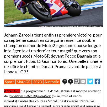
Johann Zarco la tient enfin sa première victoire, pour
sa septième saison en catégorie reine ! Le double
champion du monde Moto2 signe une course longue
intelligente et un dernier tour magnifique vers son
premier succès MotoGP, devant Pecco Bagnaia et le
surprenant Fabio Di Giannantonio. Une belle manière
de clôre le chapitre Ducati-Pramac avant de passer à
Honda-LCR !
Imprimer
Envoyer
Partager
Part
9
+
Sport
MotoGP
2023
Australie
cet
sur
sur
article
Twitter
Faceboo
Attention
: le programme du GP d'Australie est modifié en raison
à
de
"
conditions météo défavorables"
(pluie, froid et vents
un
violents).
L'ordre des courses MotoGP est inversé : l'épreuve
ami
principale s'est tenue ce samedi, alors que le sprint est repoussé