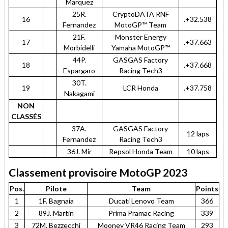
Marquez
25R.
CryptoDATA RNF
16
.+32.538
Fernandez
MotoGP™ Team
21F.
Monster Energy
17
.+37.663
Morbidelli
Yamaha MotoGP™
44P.
GASGAS Factory
18
.+37.668
Espargaro
Racing Tech3
30T.
19
LCR Honda
.+37.758
Nakagami
NON
CLASSÉS
37A.
GASGAS Factory
12 laps
Fernandez
Racing Tech3
36J. Mir
Repsol Honda Team
10 laps
Classement provisoire MotoGP 2023
Pos.
Pilote
Team
Points
1
1F. Bagnaia
Ducati Lenovo Team
366
2
89J. Martin
Prima Pramac Racing
339
3
72M. Bezzecchi
Mooney VR46 Racing Team
293