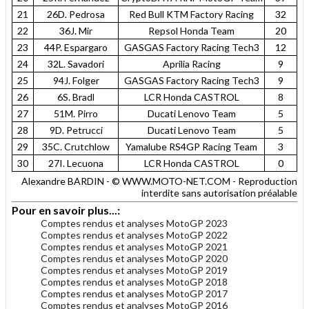
21
26D. Pedrosa
Red Bull KTM Factory Racing
32
22
36J. Mir
Repsol Honda Team
20
23
44P. Espargaro
GASGAS Factory Racing Tech3
12
24
32L. Savadori
Aprilia Racing
9
25
94J. Folger
GASGAS Factory Racing Tech3
9
26
6S. Bradl
LCR Honda CASTROL
8
27
51M. Pirro
Ducati Lenovo Team
5
28
9D. Petrucci
Ducati Lenovo Team
5
29
35C. Crutchlow
Yamalube RS4GP Racing Team
3
30
27I. Lecuona
LCR Honda CASTROL
0
Alexandre BARDIN - © WWW.MOTO-NET.COM - Reproduction
interdite sans autorisation préalable
Pour en savoir plus...:
Comptes rendus et analyses MotoGP 2023
Comptes rendus et analyses MotoGP 2022
Comptes rendus et analyses MotoGP 2021
Comptes rendus et analyses MotoGP 2020
Comptes rendus et analyses MotoGP 2019
Comptes rendus et analyses MotoGP 2018
Comptes rendus et analyses MotoGP 2017
Comptes rendus et analyses MotoGP 2016