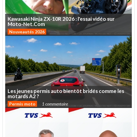
Kawasaki
Ninja
ZX-10R
2026
:
l'essai
vidéo
sur
Moto-Net.Com
Nouveautés 2026
Les
jeunes
permis
auto
bientôt
bridés
comme
les
motards
A2
?
Permis moto
1 commentaire