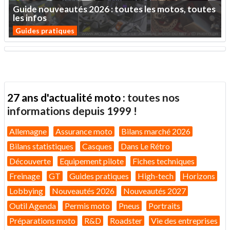
Guide
nouveautés
2026
:
toutes
les
motos,
toutes
les
infos
Guides pratiques
27 ans d'actualité moto :
toutes nos
informations depuis 1999 !
Allemagne
Assurance moto
Bilans marché 2026
Bilans statistiques
Casques
Dans Le Rétro
Découverte
Equipement pilote
Fiches techniques
Freinage
GT
Guides pratiques
High-tech
Horizons
Lobbying
Nouveautés 2026
Nouveautés 2027
Outil Agenda
Permis moto
Pneus
Portraits
Préparations moto
R&D
Roadster
Vie des entreprises