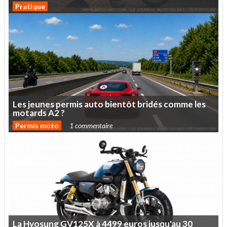
Pratique
Les
jeunes
permis
auto
bientôt
bridés
comme
les
motards
A2
?
Permis moto
1 commentaire
La
Hyosung
GV125X
à
4499
euros
jusqu'au
30