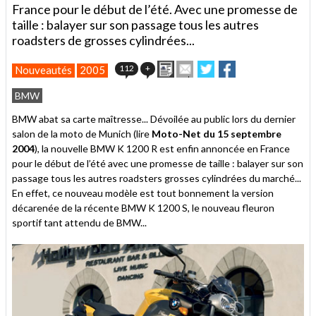
France pour le début de l’été. Avec une promesse de
taille : balayer sur son passage tous les autres
roadsters de grosses cylindrées...
Imprimer
Envoyer
Partager
Partager
112
+
Nouveautés
2005
cet
sur
sur
article
Twitter
Facebook
BMW
à
un
BMW abat sa carte maîtresse... Dévoilée au public lors du dernier
ami
salon de la moto de Munich (lire
Moto-Net du 15 septembre
2004
), la nouvelle BMW K 1200 R est enfin annoncée en France
pour le début de l’été avec une promesse de taille : balayer sur son
passage tous les autres roadsters grosses cylindrées du marché...
En effet, ce nouveau modèle est tout bonnement la version
décarenée de la récente BMW K 1200 S, le nouveau fleuron
sportif tant attendu de BMW...