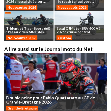
2026
:
l'essai
vidéo
sur
...
:
le
roadster
qui
veut
...
Nouveautés 2026
Nouveautés 2026
Trident
et
Tiger
Sport
660
Essai
QJMotor
SRV
600
V2
:
l'essai
vidéo
MNC
des
...
2026
:
cruise
control
Nouveautés 2026
Custom
A lire aussi sur le Journal moto du Net
Double
peine
pour
Fabio
Quartararo
au
GP
de
Grande-Bretagne
2026
Grande-Bretagne