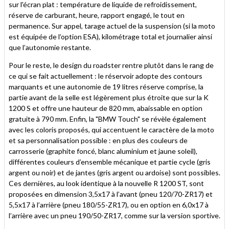
sur l'écran plat : température de liquide de refroidissement,
réserve de carburant, heure, rapport engagé, le tout en
permanence. Sur appel, tarage actuel de la suspension (si la moto
est équipée de l’option ESA), kilométrage total et journalier ainsi
que l’autonomie restante.
Pour le reste, le design du roadster rentre plutôt dans le rang de
ce qui se fait actuellement : le réservoir adopte des contours
marquants et une autonomie de 19 litres réserve comprise, la
partie avant de la selle est légèrement plus étroite que sur la K
1200 S et offre une hauteur de 820 mm, abaissable en option
gratuite à 790 mm. Enfin, la "BMW Touch" se révèle également
avec les coloris proposés, qui accentuent le caractère de la moto
et sa personnalisation possible : en plus des couleurs de
carrosserie (graphite foncé, blanc aluminium et jaune soleil),
différentes couleurs d’ensemble mécanique et partie cycle (gris
argent ou noir) et de jantes (gris argent ou ardoise) sont possibles.
Ces dernières, au look identique à la nouvelle R 1200 ST, sont
proposées en dimension 3,5x17 à l’avant (pneu 120/70-ZR17) et
5,5x17 à l’arrière (pneu 180/55-ZR17), ou en option en 6,0x17 à
l’arrière avec un pneu 190/50-ZR17, comme sur la version sportive.