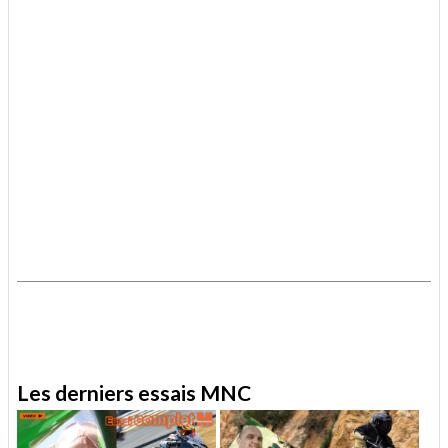
.
.
Les derniers essais MNC