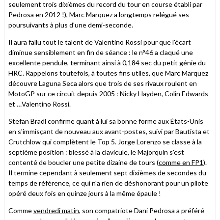
seulement trois dixièmes du record du tour en course établi par
Pedrosa en 2012 !), Marc Marquez a longtemps relégué ses
poursuivants à plus d'une demi-seconde.
Il aura fallu tout le talent de Valentino Rossi pour que l'écart
diminue sensiblement en fin de séance : le n°46 a claqué une
excellente pendule, terminant ainsi à 0,184 sec du petit génie du
HRC. Rappelons toutefois, à toutes fins utiles, que Marc Marquez
découvre Laguna Seca alors que trois de ses rivaux roulent en
MotoGP sur ce circuit depuis 2005 : Nicky Hayden, Colin Edwards
et …Valentino Rossi.
Stefan Bradl confirme quant à lui sa bonne forme aux États-Unis
en s'immisçant de nouveau aux avant-postes, suivi par Bautista et
Crutchlow qui complètent le Top 5. Jorge Lorenzo se classe à la
septième position : blessé à la clavicule, le Majorquin s'est
contenté de boucler une petite dizaine de tours (
comme en FP1
).
Il termine cependant à seulement sept dixièmes de secondes du
temps de référence, ce qui n'a rien de déshonorant pour un pilote
opéré deux fois en quinze jours à la même épaule !
Comme
vendredi matin
, son compatriote Dani Pedrosa a préféré