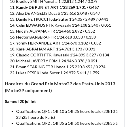
Bradley SMITH Yamaha 1'22.812 1.244 / 0.079
Randy DE PUNIET ART 1'23.269 1.701 / 0.457
Alex DE ANGELIS Ducati 1'23.616 2.048 / 0.347
Danilo PETRUCCI Ioda-Suter 1'24.057 2.489 / 0.441
Colin EDWARDS FTR Kawasaki 1'24.108 2.540 / 0.051
Hiroshi AOYAMA FTR 1'24.460 2.892 / 0.352
Hector BARBERA FTR 1'24.618 3.050 / 0.158
Yonny HERNANDEZ ART 1'24.670 3.102 / 0.052
Karel ABRAHAM ART 1'24.761 3.193 / 0.091
Claudio CORTI FTR Kawasaki 1'24.895 3.327 / 0.134
Michael LAVERTY PBM 1'24.946 3.378 / 0.051
Bryan STARING FTR Honda 1'25.220 3.652 / 0.274
Lukas PESEK Ioda-Suter 1'26.979 5.411 / 1.759
Horaires du Grand Prix MotoGP des Etats-Unis 2013
(MotoGP uniquement)
Samedi 20 juillet
Qualifications QP1 : 14h10 à 14h25 heure locale (23h10 à
23h25 heure de Paris)
Qualifications QP2 : 14h35 à 14h50 heure locale (23h35 à