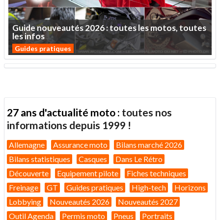
Guide
nouveautés
2026
:
toutes
les
motos,
toutes
les
infos
Guides pratiques
27 ans d'actualité moto :
toutes nos
informations depuis 1999 !
Allemagne
Assurance moto
Bilans marché 2026
Bilans statistiques
Casques
Dans Le Rétro
Découverte
Equipement pilote
Fiches techniques
Freinage
GT
Guides pratiques
High-tech
Horizons
Lobbying
Nouveautés 2026
Nouveautés 2027
Outil Agenda
Permis moto
Pneus
Portraits