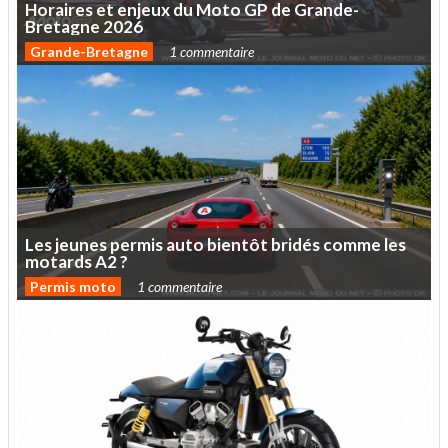
Horaires
et
enjeux
du
Moto
GP
de
Grande-
Bretagne
2026
Grande-Bretagne
1 commentaire
Les
jeunes
permis
auto
bientôt
bridés
comme
les
motards
A2
?
Permis moto
1 commentaire