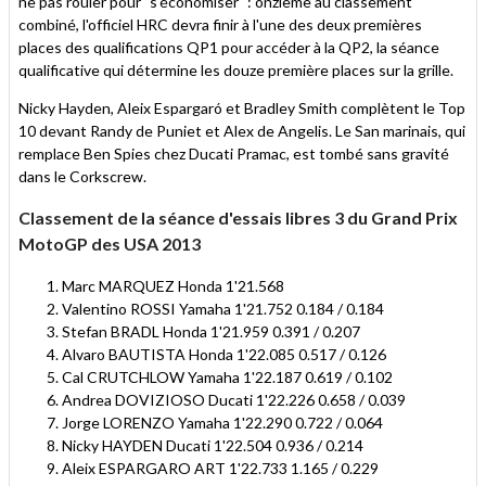
ne pas rouler pour "s'économiser" : onzième au classement
combiné, l'officiel HRC devra finir à l'une des deux premières
places des qualifications QP1 pour accéder à la QP2, la séance
qualificative qui détermine les douze première places sur la grille.
Nicky Hayden, Aleix Espargaró et Bradley Smith complètent le Top
10 devant Randy de Puniet et Alex de Angelis. Le San marinais, qui
remplace Ben Spies chez Ducati Pramac, est tombé sans gravité
dans le Corkscrew.
Classement de la séance d'essais libres 3 du Grand Prix
MotoGP des USA 2013
Marc MARQUEZ Honda 1'21.568
Valentino ROSSI Yamaha 1'21.752 0.184 / 0.184
Stefan BRADL Honda 1'21.959 0.391 / 0.207
Alvaro BAUTISTA Honda 1'22.085 0.517 / 0.126
Cal CRUTCHLOW Yamaha 1'22.187 0.619 / 0.102
Andrea DOVIZIOSO Ducati 1'22.226 0.658 / 0.039
Jorge LORENZO Yamaha 1'22.290 0.722 / 0.064
Nicky HAYDEN Ducati 1'22.504 0.936 / 0.214
Aleix ESPARGARO ART 1'22.733 1.165 / 0.229