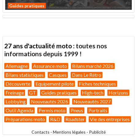
Guides pratiques
27 ans d'actualité moto :
toutes nos
informations depuis 1999 !
Allemagne
Assurance moto
Bilans marché 2026
Bilans statistiques
Casques
Dans Le Rétro
Découverte
Equipement pilote
Fiches techniques
Freinage
GT
Guides pratiques
High-tech
Horizons
Lobbying
Nouveautés 2026
Nouveautés 2027
Outil Agenda
Permis moto
Pneus
Portraits
Préparations moto
R&D
Roadster
Vie des entreprises
Contacts
-
Mentions légales
-
Publicité