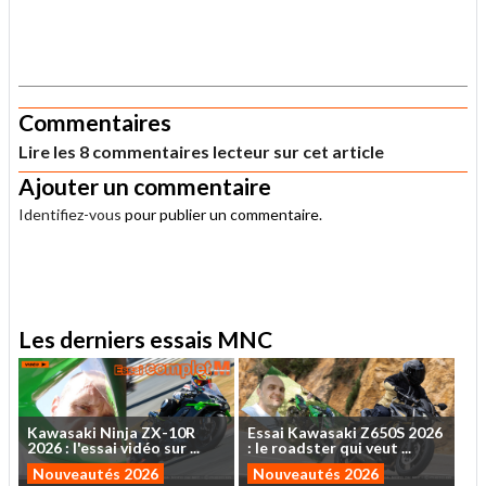
.
Commentaires
Lire les 8 commentaires lecteur sur cet article
Ajouter un commentaire
Identifiez-vous
pour publier un commentaire.
.
Les derniers essais MNC
Kawasaki
Ninja
ZX-10R
Essai
Kawasaki
Z650S
2026
2026
:
l'essai
vidéo
sur
...
:
le
roadster
qui
veut
...
Nouveautés 2026
Nouveautés 2026