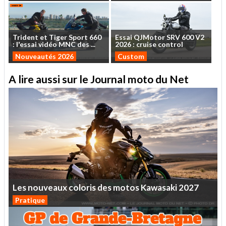
Trident
et
Tiger
Sport
660
Essai
QJMotor
SRV
600
V2
:
l'essai
vidéo
MNC
des
...
2026
:
cruise
control
Nouveautés 2026
Custom
A lire aussi sur le Journal moto du Net
Les
nouveaux
coloris
des
motos
Kawasaki
2027
Pratique