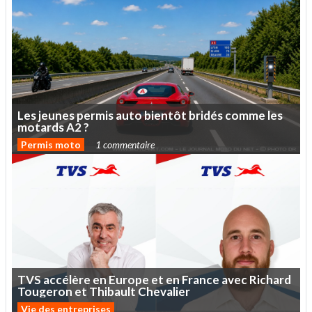
Les
jeunes
permis
auto
bientôt
bridés
comme
les
motards
A2
?
Permis moto
1 commentaire
TVS
accélère
en
Europe
et
en
France
avec
Richard
Tougeron
et
Thibault
Chevalier
Vie des entreprises