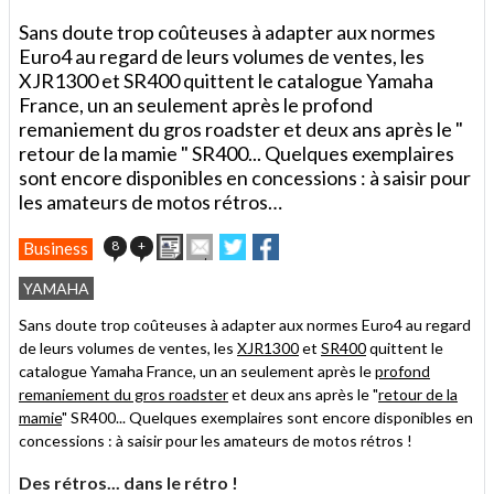
Sans doute trop coûteuses à adapter aux normes
Euro4 au regard de leurs volumes de ventes, les
XJR1300 et SR400 quittent le catalogue Yamaha
France, un an seulement après le profond
remaniement du gros roadster et deux ans après le "
retour de la mamie " SR400... Quelques exemplaires
sont encore disponibles en concessions : à saisir pour
les amateurs de motos rétros…
Imprimer
Envoyer
Partager
Partager
8
+
Business
cet
sur
sur
article
Twitter
Facebook
YAMAHA
à
un
Sans doute trop coûteuses à adapter aux normes Euro4 au regard
ami
de leurs volumes de ventes, les
XJR1300
et
SR400
quittent le
catalogue Yamaha France, un an seulement après le
profond
remaniement du gros roadster
et deux ans après le "
retour de la
mamie
" SR400... Quelques exemplaires sont encore disponibles en
concessions : à saisir pour les amateurs de motos rétros !
Des rétros... dans le rétro !