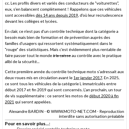
cc. Les profils divers et variés des conducteurs de "voiturettes",
eux, s'en balancent complètement ! Rappelons que ces véhicules
sont accessibles
dès 14 ans depuis 2019
, d'où leur recrudescence
devant les collèges et lycées.
En clair, ce n'est pas d'un contrôle technique dont la catégorie a
besoin mais bien de formation et de prévention auprès des
familles d'usagers qui ressortent systématiquement dans le
"rouge" des statistiques. Mais c'est évidemment plus rentable de
faire passer tout le monde
à la caisse
au contrôle avec le pratique
alibi de la sécurité...
Cette première année du contrôle technique moto s'adressait aux
deux-roues mis en circulation avant le
1er janvier 2017
. En 2025,
ce sont tous les véhicules de la catégorie L immatriculés entre
début 2017 et fin 2019 qui sont concernés. L'an prochain, un tour
de vis supplémentaire : ce seront les motos de
début 2020 à fin
2021
qui seront appelées.
Alexandre BARDIN - © WWW.MOTO-NET.COM - Reproduction
interdite sans autorisation préalable
Pour en savoir plus...:
Dossier spécial contrôle technique moto