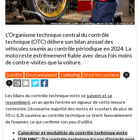
L'Organisme technique central du contrôle
technique (OTC) délivre son bilan annuel des
véhicules soumis au contrôle périodique en 2024. La
moto reste extrêmement fiable avec deux fois moins
de contre-visites que la voiture.
Société
Environnement
Lobbying
Sécurité routière
0
Imprimer
Envoyer
Partager
Partager
+
cet
sur
sur
article
Twitter
Facebook
Les bilans du contrôle technique moto se
suivent et se
à
ressemblent
, un an après l'entrée en vigueur de cette mesure
un
contestée. L'écrasante majorité des motos et scooters de plus de
ami
50 cc (L3) soumise au contrôle technique se tirent favorablement
de l'examen, ce qui confirme son peu d'utilité.
C
alendrier et modalités du contrôle technique moto
ITW MNC :
"Le contrôle technique n'a pas d'intérêt pour