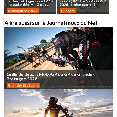
Trident
et
Tiger
Sport
660
Essai
QJMotor
SRV
600
V2
:
l'essai
vidéo
MNC
des
...
2026
:
cruise
control
Nouveautés 2026
Custom
A lire aussi sur le Journal moto du Net
Grille
de
départ
MotoGP
du
GP
de
Grande-
Bretagne
2026
Grande-Bretagne