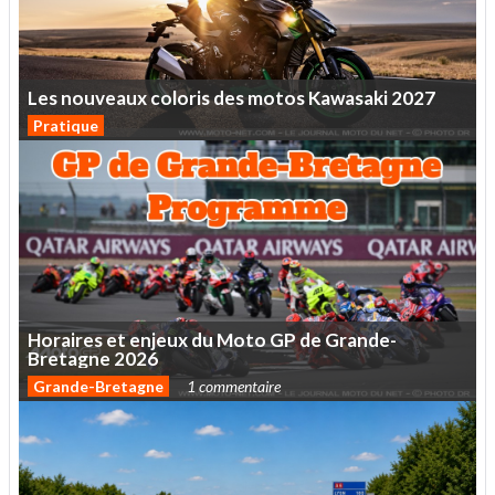
Les
nouveaux
coloris
des
motos
Kawasaki
2027
Pratique
Horaires
et
enjeux
du
Moto
GP
de
Grande-
Bretagne
2026
Grande-Bretagne
1 commentaire