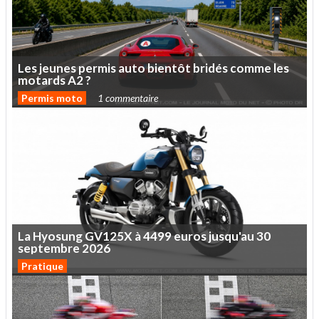
Les
jeunes
permis
auto
bientôt
bridés
comme
les
motards
A2
?
Permis moto
1 commentaire
La
Hyosung
GV125X
à
4499
euros
jusqu'au
30
septembre
2026
Pratique