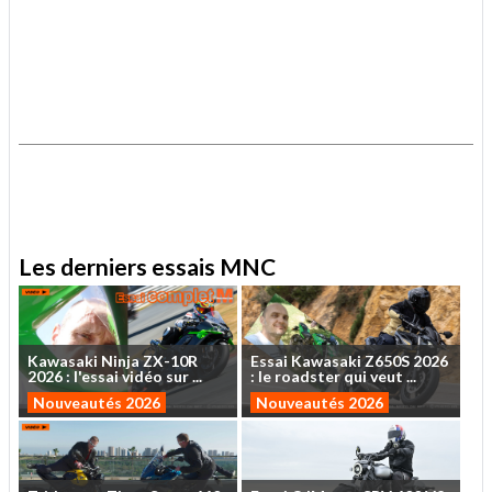
.
.
Les derniers essais MNC
Kawasaki
Ninja
ZX-10R
Essai
Kawasaki
Z650S
2026
2026
:
l'essai
vidéo
sur
...
:
le
roadster
qui
veut
...
Nouveautés 2026
Nouveautés 2026