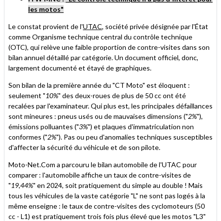
les motos"
Le constat provient de l'
UTAC
, société privée désignée par l'État
comme Organisme technique central du contrôle technique
(OTC), qui relève une faible proportion de contre-visites dans son
bilan annuel détaillé par catégorie. Un document officiel, donc,
largement documenté et étayé de graphiques.
Son bilan de la première année du "CT Moto" est éloquent :
seulement "
10%
" des deux-roues de plus de 50 cc ont été
recalées par l'examinateur. Qui plus est, les principales défaillances
sont mineures : pneus usés ou de mauvaises dimensions ("
2%
"),
émissions polluantes ("
3%
") et plaques d'immatriculation non
conformes ("
2%
"). Pas ou peu d'anomalies techniques susceptibles
d'affecter la sécurité du véhicule et de son pilote.
Moto-Net.Com a parcouru le bilan automobile de l'UTAC pour
comparer : l'automobile affiche un taux de contre-visites de
"
19,44%
" en 2024, soit pratiquement du simple au double ! Mais
tous les véhicules de la vaste catégorie "L" ne sont pas logés à la
même enseigne : le taux de contre-visites des cyclomoteurs (50
cc - L1) est pratiquement trois fois plus élevé que les motos "L3"