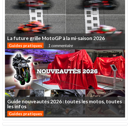
La
future
grille
MotoGP
à
la
mi-saison
2026
Guides pratiques
1 commentaire
Guide
nouveautés
2026
:
toutes
les
motos,
toutes
les
infos
Guides pratiques