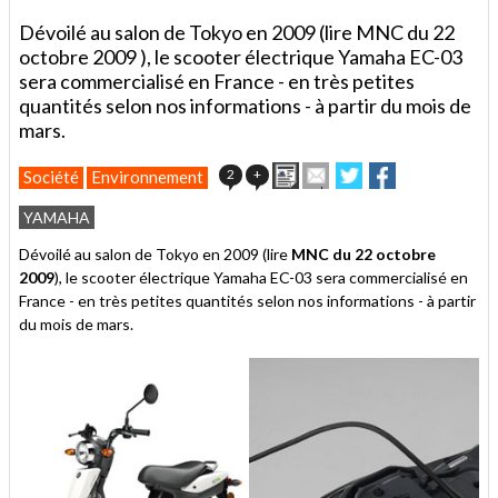
Dévoilé au salon de Tokyo en 2009 (lire MNC du 22
octobre 2009 ), le scooter électrique Yamaha EC-03
sera commercialisé en France - en très petites
quantités selon nos informations - à partir du mois de
mars.
Imprimer
Envoyer
Partager
Partager
2
+
Société
Environnement
cet
sur
sur
article
Twitter
Facebook
YAMAHA
à
un
Dévoilé au salon de Tokyo en 2009 (lire
MNC du 22 octobre
ami
2009
), le scooter électrique Yamaha EC-03 sera commercialisé en
France - en très petites quantités selon nos informations - à partir
du mois de mars.