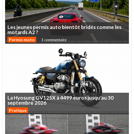
Les
jeunes
permis
auto
bientôt
bridés
comme
les
motards
A2
?
Permis moto
1 commentaire
La
Hyosung
GV125X
à
4499
euros
jusqu'au
30
septembre
2026
Pratique