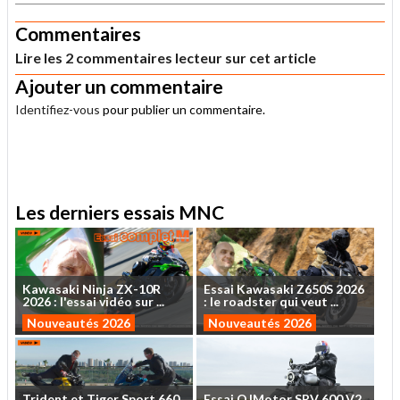
Commentaires
Lire les 2 commentaires lecteur sur cet article
Ajouter un commentaire
Identifiez-vous
pour publier un commentaire.
.
Les derniers essais MNC
Kawasaki
Ninja
ZX-10R
Essai
Kawasaki
Z650S
2026
2026
:
l'essai
vidéo
sur
...
:
le
roadster
qui
veut
...
Nouveautés 2026
Nouveautés 2026
Trident
et
Tiger
Sport
660
Essai
QJMotor
SRV
600
V2