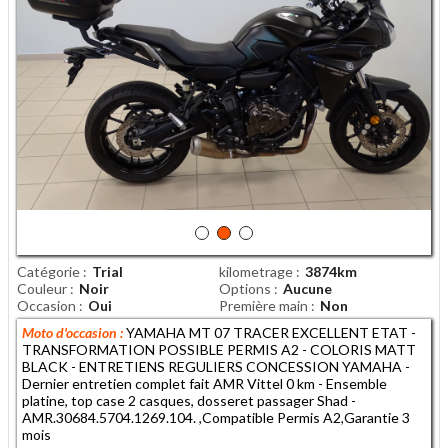
Catégorie
Trial
kilometrage
3874km
Couleur
Noir
Options
Aucune
Occasion
Oui
Première main
Non
Moto d'occasion :
YAMAHA MT 07 TRACER EXCELLENT ETAT -
TRANSFORMATION POSSIBLE PERMIS A2 - COLORIS MATT
BLACK - ENTRETIENS REGULIERS CONCESSION YAMAHA -
Dernier entretien complet fait AMR Vittel 0 km - Ensemble
platine, top case 2 casques, dosseret passager Shad -
AMR.30684.5704.1269.104. ,Compatible Permis A2,Garantie 3
mois