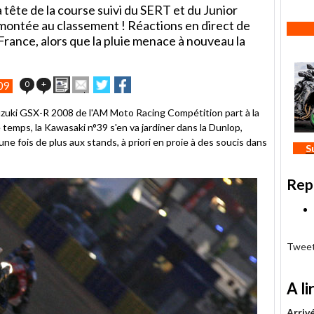
 tête de la course suivi du SERT et du Junior
montée au classement ! Réactions en direct de
rance, alors que la pluie menace à nouveau la
Imprimer
Envoyer
Partager
Partager
0
+
09
cet
sur
sur
article
Twitter
Facebook
Suzuki GSX-R 2008 de l'AM Moto Racing Compétition part à la
à
temps, la Kawasaki n°39 s'en va jardiner dans la Dunlop,
un
une fois de plus aux stands, à priori en proie à des soucis dans
ami
S
Rep
Tweet
A li
Arrivé