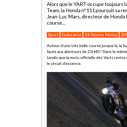
Alors que le YART occupe toujours la
Team, la Honda n°111 poursuit sa re
Jean-Luc Mars, directeur de Honda F
course...
Sport
Endurance
24 Heures Motos
20
Auteur d'une très belle course jusque là, la 
faute aux alentours de 21H40 ! Dans le même 
tandis que la moto officielle des Verts rentre 
le circuit d'essence.