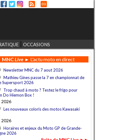
RATIQUE
OCCASIONS
MNC
Live
► L'actu moto en direct
9
Newsletter MNC du 7 aout 2026
9
Mathieu Gines passe la 7 en championnat de
e Supersport 2026
7
Trop chaud à moto ? Testez le frigo pour
n Do Hiemon Box !
t 2026
7
Les nouveaux coloris des motos Kawasaki
t 2026
4
Horaires et enjeux du Moto GP de Grande-
gne 2026
Suite du MNC Live ►►