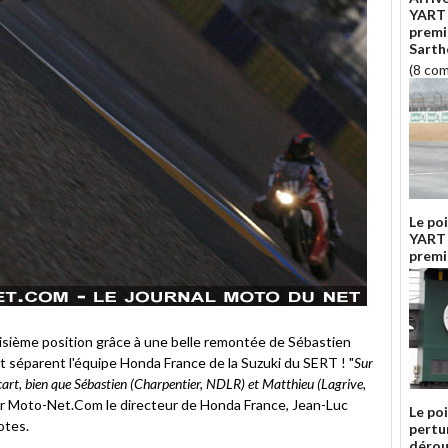
YART 
premi
Sarth
(8 co
Le poi
YART 
premiè
isième position grâce à une belle remontée de Sébastien
t séparent l'équipe Honda France de la Suzuki du SERT ! "
Sur
t écart, bien que Sébastien (Charpentier, NDLR) et Matthieu (Lagrive,
ur Moto-Net.Com le directeur de Honda France, Jean-Luc
Le poi
otes.
pertu
dérou