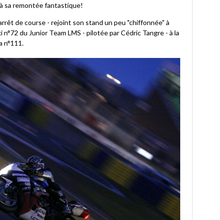
là sa remontée fantastique!
arrêt de course - rejoint son stand un peu "chiffonnée" à
 n°72 du Junior Team LMS - pilotée par Cédric Tangre - à la
a n°111.