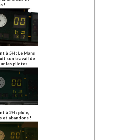
s !
int à 5H : Le Mans
uit son travail de
ur les pilotes...
nt à 2H : pluie,
s et abandons !