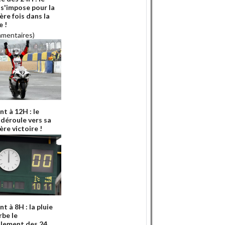
s'impose pour la
ère fois dans la
e !
mmentaires)
nt à 12H : le
déroule vers sa
re victoire !
nt à 8H : la pluie
rbe le
lement des 24