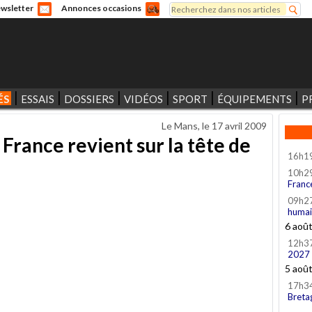
Rechercher
wsletter
Annonces occasions
Formulaire de recherche
ÉS
ESSAIS
DOSSIERS
VIDÉOS
SPORT
ÉQUIPEMENTS
P
Le Mans, le
17 avril 2009
 France revient sur la tête de
16h1
10h2
Franc
09h2
humai
6 aoû
12h3
2027
5 aoû
17h3
Breta