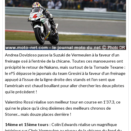
Andrea Dovizioso passe la Suzuki de Vermeulen à la faveur d'un
freinage osé à l'entrée de la chicane. Toutes ces manoeuvres ont
précipité le retour de Nakano, mais surtout de la Tornade Texane :
le n°5 dépasse le japonais du team Gresini à la faveur d'un freinage
appuyé à l'issue de la ligne droite des stands et l'on sent que
l'américain est chaud bouillant pour aller chercher les deux pilotes
qui le précèdent !
Valentino Rossi réalise son meilleur tour en course en 1'37.3, ce
qui ne le place qu'à cinq dixièmes des meilleurs chronos de
Stoner... mais douze places derrière !
14ème et 15ème tours
: Colin Edwards réalise un magnifique
intérieur sur Chris Vermeulen au niveau de la chicane du fond du