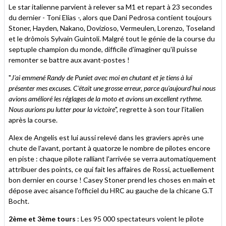
Le star italienne parvient à relever sa M1 et repart à 23 secondes
du dernier - Toni Elias -, alors que Dani Pedrosa contient toujours
Stoner, Hayden, Nakano, Dovizioso, Vermeulen, Lorenzo, Toseland
et le drômois Sylvain Guintoli. Malgré tout le génie de la course du
septuple champion du monde, difficile d'imaginer qu'il puisse
remonter se battre aux avant-postes !
"
J'ai emmené Randy de Puniet avec moi en chutant et je tiens à lui
présenter mes excuses. C'était une grosse erreur, parce qu'aujourd'hui nous
avions amélioré les réglages de la moto et avions un excellent rythme.
Nous aurions pu lutter pour la victoire
", regrette à son tour l'italien
après la course.
Alex de Angelis est lui aussi relevé dans les graviers après une
chute de l'avant, portant à quatorze le nombre de pilotes encore
en piste : chaque pilote ralliant l'arrivée se verra automatiquement
attribuer des points, ce qui fait les affaires de Rossi, actuellement
bon dernier en course ! Casey Stoner prend les choses en main et
dépose avec aisance l'officiel du HRC au gauche de la chicane G.T
Bocht.
2ème et 3ème tours
: Les 95 000 spectateurs voient le pilote