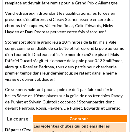
remplacé et devrait être remis pour le Grand Prix d'Allemagne.
Vendredi après-midi pendant les qualifications, les forces en
présence s'équilibrent : si Casey Stoner assène encore des
chronos très rapides, Valentino Rossi, Colin Edwards, Nicky
Hayden et Dani Pedrosa peuvent cette fois rétorquer !
Stoner sort alors le grand jeu à 20 minutes de la fin, mais Vale
surgit comme un diable de sa boîte et lui reprend la pole au terme
d'un tour où le Docteur a utilisé le moindre cm2 de piste ! Mais
l'officiel Ducati réagit et s'empare de la pole pour 0.139 millièmes,
alors que Rossi et Pedrosa, tous deux partis pour chercher le
premier temps dans leur dernier tour, se ratent dans le même
virage et doivent abdiquer !
Ce suspens haletant pour la pole ne doit pas faire oublier les
belles 5ème et 10ème places sur la grille de nos frenchies Randy
de Puniet et Sylvain Guintoli : cocorico ! Stoner partira donc
devant Pedrosa, Rossi, Hayden, De Puniet, Edwards et Lorenzo.
La course !
Zoom sur...
Les violentes chutes qui ont émaillé les
Départ
: C'est