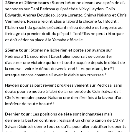
23ème et 24ème tours
: Stoner bétonne devant avec près de dix
secondes sur Dani Pedrosa qui précède Nicky Hayden, Colin
Edwards, Andrea Dovizioso, Jorge Lorenzo, Shinya Nakano et Chris
Vermeulen. Rossi a rejoint Elias à l'abord la chicane G.T Bocht :
l'italien sort du gauche précédant milieu de piste et tangente au
freinage du premier droit du pif-paf ! Toni Elias ne peut rétorquer
et doit céder sa place à la Yamaha officielle...
25ème tour
: Stoner ne lâche rien et porte son avance sur
Pedrosa à 11 secondes ! L'australien pourrait se contenter
d'assurer une victoire qui lui est toute acquise depuis le début de
la course - voire le début du week-end ! - et pourtant, le n°1
attaque encore comme s'il avait le diable aux trousses !
Hayden pour sa part revient progressivement sur Pedrosa, sans
doute pour se mettre à l'abri de la remontée de Colin Edwards !
Chris Vermeulen passe Nakano une dernière fois à la faveur d'un
intérieur de toute beauté !
Dernier tour
: Les positions de tête sont inchangées mais
derrière, la baston continue : réalisant un chrono canon de 1'37.9,
Sylvain Guintoli donne tout ce qu'il a pour aller subtiliser les points