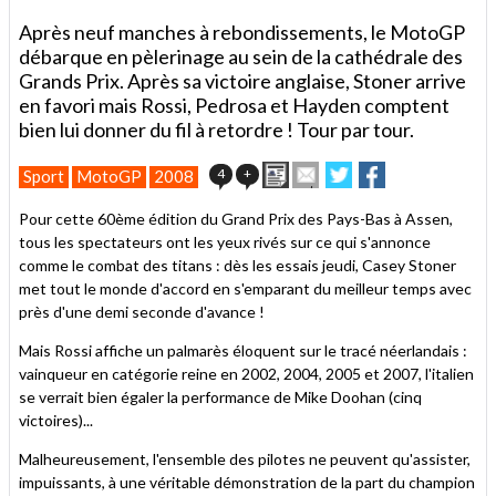
Après neuf manches à rebondissements, le MotoGP
débarque en pèlerinage au sein de la cathédrale des
Grands Prix. Après sa victoire anglaise, Stoner arrive
en favori mais Rossi, Pedrosa et Hayden comptent
bien lui donner du fil à retordre ! Tour par tour.
Imprimer
Envoyer
Partager
Partager
4
+
Sport
MotoGP
2008
cet
sur
sur
article
Twitter
Facebook
Pour cette 60ème édition du Grand Prix des Pays-Bas à Assen,
à
tous les spectateurs ont les yeux rivés sur ce qui s'annonce
un
comme le combat des titans : dès les essais jeudi, Casey Stoner
ami
met tout le monde d'accord en s'emparant du meilleur temps avec
près d'une demi seconde d'avance !
Mais Rossi affiche un palmarès éloquent sur le tracé néerlandais :
vainqueur en catégorie reine en 2002, 2004, 2005 et 2007, l'italien
se verrait bien égaler la performance de Mike Doohan (cinq
victoires)...
Malheureusement, l'ensemble des pilotes ne peuvent qu'assister,
impuissants, à une véritable démonstration de la part du champion