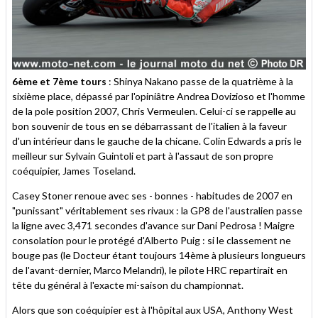
6ème et 7ème tours
: Shinya Nakano passe de la quatrième à la
sixième place, dépassé par l'opiniâtre Andrea Dovizioso et l'homme
de la pole position 2007, Chris Vermeulen. Celui-ci se rappelle au
bon souvenir de tous en se débarrassant de l'italien à la faveur
d'un intérieur dans le gauche de la chicane. Colin Edwards a pris le
meilleur sur Sylvain Guintoli et part à l'assaut de son propre
coéquipier, James Toseland.
Casey Stoner renoue avec ses - bonnes - habitudes de 2007 en
"punissant" véritablement ses rivaux : la GP8 de l'australien passe
la ligne avec 3,471 secondes d'avance sur Dani Pedrosa ! Maigre
consolation pour le protégé d'Alberto Puig : si le classement ne
bouge pas (le Docteur étant toujours 14ème à plusieurs longueurs
de l'avant-dernier, Marco Melandri), le pilote HRC repartirait en
tête du général à l'exacte mi-saison du championnat.
Alors que son coéquipier est à l'hôpital aux USA, Anthony West