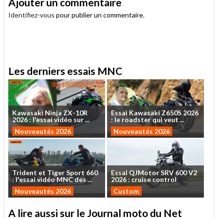
Ajouter un commentaire
Identifiez-vous
pour publier un commentaire.
.
Les derniers essais MNC
Kawasaki
Ninja
ZX-10R
Essai
Kawasaki
Z650S
2026
2026
:
l'essai
vidéo
sur
...
:
le
roadster
qui
veut
...
Nouveautés 2026
Nouveautés 2026
Trident
et
Tiger
Sport
660
Essai
QJMotor
SRV
600
V2
:
l'essai
vidéo
MNC
des
...
2026
:
cruise
control
Nouveautés 2026
Custom
A lire aussi sur le Journal moto du Net