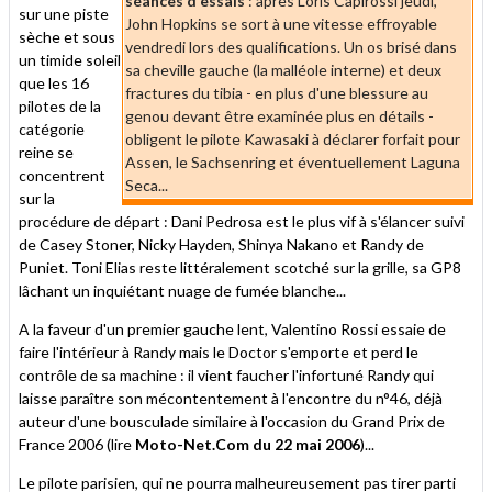
séances d'essais
: après Loris Capirossi jeudi,
sur une piste
John Hopkins se sort à une vitesse effroyable
sèche et sous
vendredi lors des qualifications. Un os brisé dans
un timide soleil
sa cheville gauche (la malléole interne) et deux
que les 16
fractures du tibia - en plus d'une blessure au
pilotes de la
genou devant être examinée plus en détails -
catégorie
obligent le pilote Kawasaki à déclarer forfait pour
reine se
Assen, le Sachsenring et éventuellement Laguna
concentrent
Seca...
sur la
procédure de départ : Dani Pedrosa est le plus vif à s'élancer suivi
de Casey Stoner, Nicky Hayden, Shinya Nakano et Randy de
Puniet. Toni Elias reste littéralement scotché sur la grille, sa GP8
lâchant un inquiétant nuage de fumée blanche...
A la faveur d'un premier gauche lent, Valentino Rossi essaie de
faire l'intérieur à Randy mais le Doctor s'emporte et perd le
contrôle de sa machine : il vient faucher l'infortuné Randy qui
laisse paraître son mécontentement à l'encontre du n°46, déjà
auteur d'une bousculade similaire à l'occasion du Grand Prix de
France 2006 (lire
Moto-Net.Com du 22 mai 2006
)...
Le pilote parisien, qui ne pourra malheureusement pas tirer parti