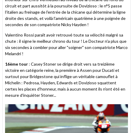
circuit et part aussitôt à la poursuite de Dovizioso : le n°5 passe
l'italien au freinage de l'entrée de la chicane qui détermine la ligne
droite des stands, et voilà l'américain quatrième à une poignée de
secondes de son compatriote Nicky Hayden !
Valentino Rossi paraît avoir retrouvé toute sa vélocité malgré sa
chute : il signe le meilleur chrono du tour ! Le Docteur n'a plus que
six secondes à combler pour aller "soigner" son compatriote Marco
Melandri !
16ème tour
: Casey Stoner se dirige droit vers sa treizième
victoire en catégorie reine, la première à Assen pour Ducati et
surtout pour Bridgestone qui inflige un véritable camouflet à
Michelin : Pedrosa, Hayden, Edwards et Dovizioso squattent
certes les places d'honneur, mais à aucun moment ils n'ont été en
mesure d'inquiéter Stoner...