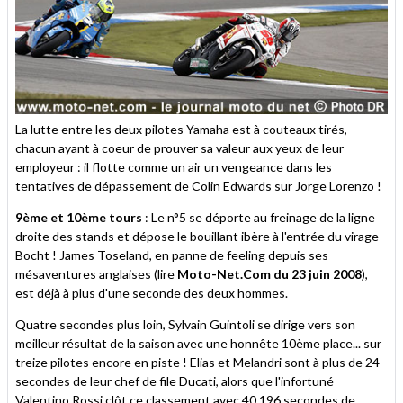
La lutte entre les deux pilotes Yamaha est à couteaux tirés,
chacun ayant à coeur de prouver sa valeur aux yeux de leur
employeur : il flotte comme un air un vengeance dans les
tentatives de dépassement de Colin Edwards sur Jorge Lorenzo !
9ème et 10ème tours
: Le n°5 se déporte au freinage de la ligne
droite des stands et dépose le bouillant ibère à l'entrée du virage
Bocht ! James Toseland, en panne de feeling depuis ses
mésaventures anglaises (lire
Moto-Net.Com du 23 juin 2008
),
est déjà à plus d'une seconde des deux hommes.
Quatre secondes plus loin, Sylvain Guintoli se dirige vers son
meilleur résultat de la saison avec une honnête 10ème place... sur
treize pilotes encore en piste ! Elias et Melandri sont à plus de 24
secondes de leur chef de file Ducati, alors que l'infortuné
Valentino Rossi clôt ce classement avec 40,196 secondes de