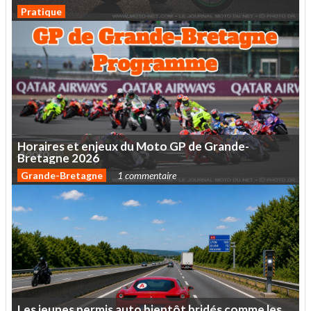
Pratique
Horaires
et
enjeux
du
Moto
GP
de
Grande-
Bretagne
2026
Grande-Bretagne
1 commentaire
Les
jeunes
permis
auto
bientôt
bridés
comme
les