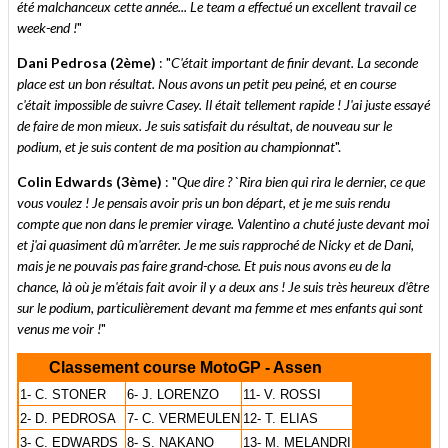
été malchanceux cette année... Le team a effectué un excellent travail ce
week-end !
"
Dani Pedrosa (2ème)
: "
C'était important de finir devant. La seconde
place est un bon résultat. Nous avons un petit peu peiné, et en course
c'était impossible de suivre Casey. Il était tellement rapide ! J'ai juste essayé
de faire de mon mieux. Je suis satisfait du résultat, de nouveau sur le
podium, et je suis content de ma position au championnat
".
Colin Edwards (3ème)
: "
Que dire ? `Rira bien qui rira le dernier, ce que
vous voulez ! Je pensais avoir pris un bon départ, et je me suis rendu
compte que non dans le premier virage. Valentino a chuté juste devant moi
et j'ai quasiment dû m'arrêter. Je me suis rapproché de Nicky et de Dani,
mais je ne pouvais pas faire grand-chose. Et puis nous avons eu de la
chance, là où je m'étais fait avoir il y a deux ans ! Je suis très heureux d'être
sur le podium, particulièrement devant ma femme et mes enfants qui sont
venus me voir !
"
Classement course MotoGP - Assen
1- C. STONER
6- J. LORENZO
11- V. ROSSI
2- D. PEDROSA
7- C. VERMEULEN
12- T. ELIAS
3- C. EDWARDS
8- S. NAKANO
13- M. MELANDRI