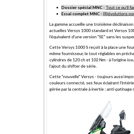
Dossier spécial MNC
:
Tout ce qu'il f
Essai complet MNC
:
(R)évolutions po
La gamme accueille une troisième déclinaison :
actuelles Versys 1000 standard et Versys 10
l'équivalent d'une version "SE" sans les suspe
Cette Versys 1000 S reçoit à la place une f
même fournisseur, le tout réglables en précha
cylindres de 120 ch et 102 Nm - à l'origine iss
l'ajout du shifter de série.
Cette "nouvelle" Versys - toujours aussi impo
couleurs connecté, ses feux éclairant l'intéri
gérée par la centrale à inertie : anti-patinag