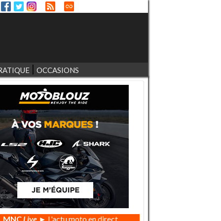
RATIQUE
OCCASIONS
MNC
Live
► L'actu moto en direct