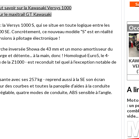
S
aut savoir sur la Kawasaki Versys 1000
ur le maxitrail GT Kawasaki
 la Versys 1000 S, qui se situe en toute logique entre les
Occ
00 SE. Concrètement, ce nouveau modèle "S" est en réalité
nsions à pilotage électronique !
ourche inversée Showa de 43 mm et un mono-amortisseur du
rge et détente... à la main, donc ! Homologué Euro5, le 4-
KAW
u de la Z1000 - est reconduit tel quel à l'exception notable de
VE
(
sante avec ses 257 kg - reprend aussi à la SE son écran
eur des courbes et toutes la panoplie d'aides à la conduite
A li
e réglable, quatre modes de conduite, ABS sensible à l'angle.
Moto 
: un p
combl
vide...