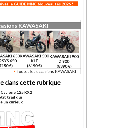
uivez le GUIDE MNC Nouveautés 2026 !
asions
KAWASAKI
ASAKI 650
KAWASAKI 500
KAWASAKI 900
RSYS 650
KLE
Z 900
7150 €)
(6190 €)
(8390 €)
Toutes les occasions KAWASAKI
re dans cette rubrique
Cyclone 125 RX2
etit trail qui
e un curieux