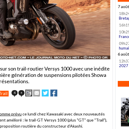
7 aoû
18h2
Breta
16h1
10h2
Franc
09h2
humai
6 aoû
12h3
2027
sur son trail-routier Versys 1000 avec une inédite
dernière génération de suspensions pilotées Showa
résentations.
Imprimer
Envoyer
Partager
Partager
4
+
Trail
cet
sur
sur
article
Twitter
Facebook
à
un
omme prévu
ce lundi chez Kawasaki avec deux nouveautés
ami
 amélioré : le trail-GT Versys 1000 (plus "GT" que "Trail"),
proposition routière du constructeur d'Akashi.