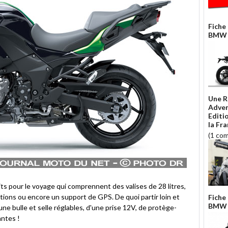
Fiche
BMW F
Une 
Adven
Editio
la Fr
(1 co
its pour le voyage qui comprennent des valises de 28 litres,
ctions ou encore un support de GPS. De quoi partir loin et
Fiche
BMW F
ne bulle et selle réglables, d'une prise 12V, de protège-
antes !