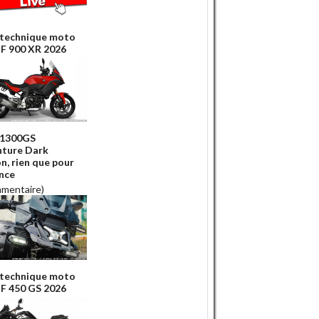
 technique moto
 900 XR 2026
R1300GS
ture Dark
n, rien que pour
ance
mmentaire)
 technique moto
 450 GS 2026