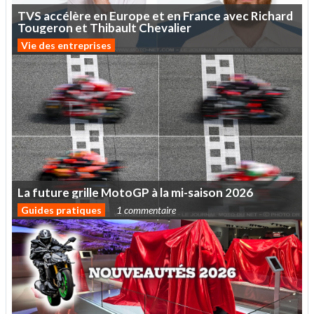
TVS
accélère
en
Europe
et
en
France
avec
Richard
Tougeron
et
Thibault
Chevalier
Vie des entreprises
La
future
grille
MotoGP
à
la
mi-saison
2026
Guides pratiques
1 commentaire