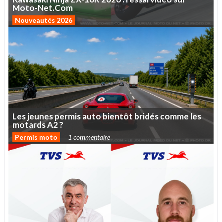
Moto-Net.Com
Nouveautés 2026
Les
jeunes
permis
auto
bientôt
bridés
comme
les
motards
A2
?
Permis moto
1 commentaire