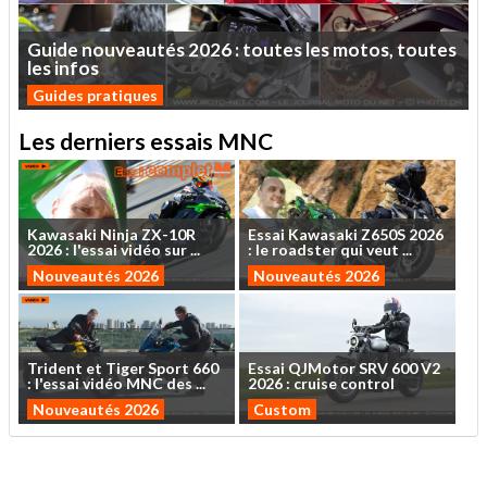
Guide
nouveautés
2026
:
toutes
les
motos,
toutes
les
infos
Guides pratiques
Les derniers essais MNC
Kawasaki
Ninja
ZX-10R
Essai
Kawasaki
Z650S
2026
2026
:
l'essai
vidéo
sur
...
:
le
roadster
qui
veut
...
Nouveautés 2026
Nouveautés 2026
Trident
et
Tiger
Sport
660
Essai
QJMotor
SRV
600
V2
:
l'essai
vidéo
MNC
des
...
2026
:
cruise
control
Nouveautés 2026
Custom