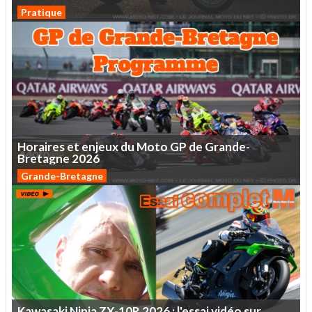
Pratique
Horaires
et
enjeux
du
Moto
GP
de
Grande-
Bretagne
2026
Grande-Bretagne
Kawasaki
Ninja
ZX-10R
2026
:
l'essai
vidéo
sur