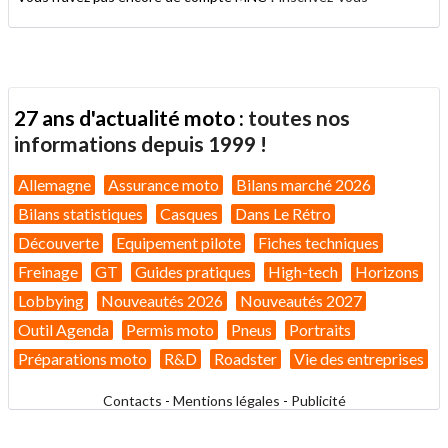
27 ans d'actualité moto :
toutes nos
informations depuis 1999 !
Allemagne
Assurance moto
Bilans marché 2026
Bilans statistiques
Casques
Dans Le Rétro
Découverte
Equipement pilote
Fiches techniques
Freinage
GT
Guides pratiques
High-tech
Horizons
Lobbying
Nouveautés 2026
Nouveautés 2027
Outil Agenda
Permis moto
Pneus
Portraits
Préparations moto
R&D
Roadster
Vie des entreprises
Contacts
-
Mentions légales
-
Publicité