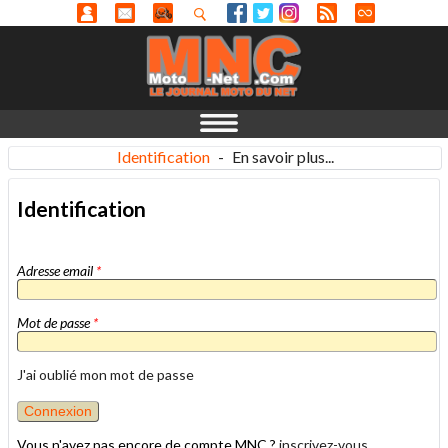
Identification
-
En savoir plus...
Identification
Adresse email
*
Mot de passe
*
J'ai oublié mon mot de passe
Vous n'avez pas encore de compte MNC ?
inscrivez-vous