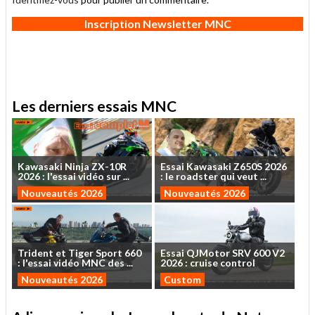
Inscription Newsletter MNC
Les derniers essais MNC
Kawasaki
Ninja
ZX-10R
Essai
Kawasaki
Z650S
2026
2026
:
l'essai
vidéo
sur
...
:
le
roadster
qui
veut
...
Nouveautés 2026
Nouveautés 2026
Trident
et
Tiger
Sport
660
Essai
QJMotor
SRV
600
V2
:
l'essai
vidéo
MNC
des
...
2026
:
cruise
control
Nouveautés 2026
Custom