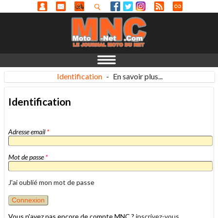
Identification
-
En savoir plus...
Identification
Adresse email
*
Mot de passe
*
J'ai oublié mon mot de passe
Vous n'avez pas encore de compte MNC ?
inscrivez-vous