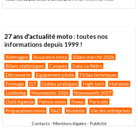
27 ans d'actualité moto :
toutes nos
informations depuis 1999 !
Allemagne
Assurance moto
Bilans marché 2026
Bilans statistiques
Casques
Dans Le Rétro
Découverte
Equipement pilote
Fiches techniques
Freinage
GT
Guides pratiques
High-tech
Horizons
Lobbying
Nouveautés 2026
Nouveautés 2027
Outil Agenda
Permis moto
Pneus
Portraits
Préparations moto
R&D
Roadster
Vie des entreprises
Contacts
-
Mentions légales
-
Publicité