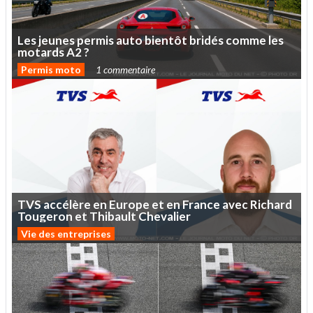
Les
jeunes
permis
auto
bientôt
bridés
comme
les
motards
A2
?
Permis moto
1 commentaire
TVS
accélère
en
Europe
et
en
France
avec
Richard
Tougeron
et
Thibault
Chevalier
Vie des entreprises