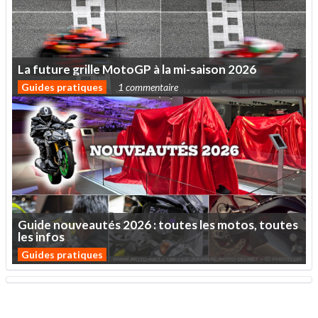
La
future
grille
MotoGP
à
la
mi-saison
2026
Guides pratiques
1 commentaire
Guide
nouveautés
2026
:
toutes
les
motos,
toutes
les
infos
Guides pratiques