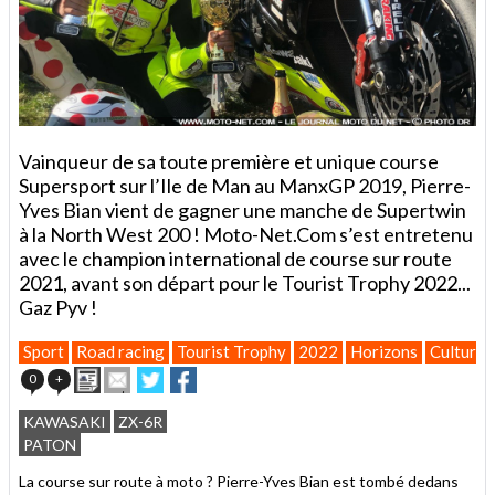
Vainqueur de sa toute première et unique course
Supersport sur l’Ile de Man au ManxGP 2019, Pierre-
Yves Bian vient de gagner une manche de Supertwin
à la North West 200 ! Moto-Net.Com s’est entretenu
avec le champion international de course sur route
2021, avant son départ pour le Tourist Trophy 2022...
Gaz Pyv !
Sport
Road racing
Tourist Trophy
2022
Horizons
Culture
Imprimer
Envoyer
Partager
Partager
0
+
cet
sur
sur
article
Twitter
Facebook
KAWASAKI
ZX-6R
à
PATON
un
ami
La course sur route à moto ? Pierre-Yves Bian est tombé dedans