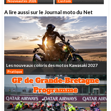
Nouveautés 2026
Custom
A lire aussi sur le Journal moto du Net
Les
nouveaux
coloris
des
motos
Kawasaki
2027
Pratique