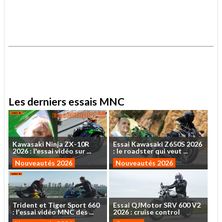
.
.
Les derniers essais MNC
Kawasaki
Ninja
ZX-10R
Essai
Kawasaki
Z650S
2026
2026
:
l'essai
vidéo
sur
...
:
le
roadster
qui
veut
...
Nouveautés 2026
Nouveautés 2026
Trident
et
Tiger
Sport
660
Essai
QJMotor
SRV
600
V2
:
l'essai
vidéo
MNC
des
...
2026
:
cruise
control