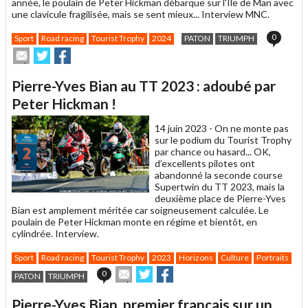
année, le poulain de Peter Hickman débarque sur l'Ile de Man avec
une clavicule fragilisée, mais se sent mieux... Interview MNC.
0
Sport
Road racing
Tourist Trophy
2024
PATON
TRIUMPH
Envoyer
Partager
Partager
cet
sur
sur
article
Twitter
Facebook
Pierre-Yves Bian au TT 2023 : adoubé par
à
un
Peter Hickman !
ami
14 juin 2023 -
On ne monte pas
sur le podium du Tourist Trophy
par chance ou hasard... OK,
d’excellents pilotes ont
abandonné la seconde course
Supertwin du TT 2023, mais la
deuxième place de Pierre-Yves
Bian est amplement méritée car soigneusement calculée. Le
poulain de Peter Hickman monte en régime et bientôt, en
cylindrée. Interview.
Sport
Road racing
Tourist Trophy
2023
Horizons
Culture
Portraits
Envoyer
Partager
Partager
0
PATON
TRIUMPH
cet
sur
sur
article
Twitter
Facebook
Pierre-Yves Bian, premier français sur un
à