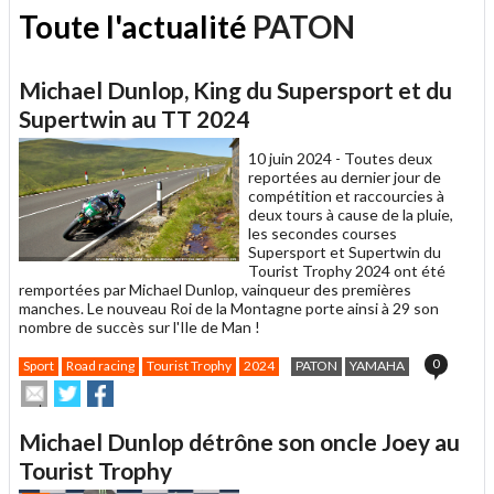
Toute l'actualité
PATON
Michael Dunlop, King du Supersport et du
Supertwin au TT 2024
10 juin 2024 -
Toutes deux
reportées au dernier jour de
compétition et raccourcies à
deux tours à cause de la pluie,
les secondes courses
Supersport et Supertwin du
Tourist Trophy 2024 ont été
remportées par Michael Dunlop, vainqueur des premières
manches. Le nouveau Roi de la Montagne porte ainsi à 29 son
nombre de succès sur l'Ile de Man !
0
Sport
Road racing
Tourist Trophy
2024
PATON
YAMAHA
Envoyer
Partager
Partager
cet
sur
sur
article
Twitter
Facebook
Michael Dunlop détrône son oncle Joey au
à
un
Tourist Trophy
ami