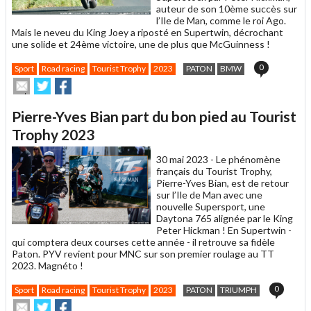
auteur de son 10ème succès sur
l’Ile de Man, comme le roi Ago.
Mais le neveu du King Joey a riposté en Supertwin, décrochant
une solide et 24ème victoire, une de plus que McGuinness !
0
Sport
Road racing
Tourist Trophy
2023
PATON
BMW
Envoyer
Partager
Partager
cet
sur
sur
article
Twitter
Facebook
Pierre-Yves Bian part du bon pied au Tourist
à
un
Trophy 2023
ami
30 mai 2023 -
Le phénomène
français du Tourist Trophy,
Pierre-Yves Bian, est de retour
sur l’Ile de Man avec une
nouvelle Supersport, une
Daytona 765 alignée par le King
Peter Hickman ! En Supertwin -
qui comptera deux courses cette année - il retrouve sa fidèle
Paton. PYV revient pour MNC sur son premier roulage au TT
2023. Magnéto !
0
Sport
Road racing
Tourist Trophy
2023
PATON
TRIUMPH
Envoyer
Partager
Partager