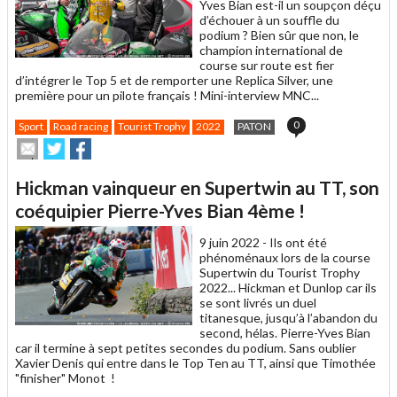
Yves Bian est-il un soupçon déçu
d’échouer à un souffle du
podium ? Bien sûr que non, le
champion international de
course sur route est fier
d’intégrer le Top 5 et de remporter une Replica Silver, une
première pour un pilote français ! Mini-interview MNC...
0
Sport
Road racing
Tourist Trophy
2022
PATON
Envoyer
Partager
Partager
cet
sur
sur
article
Twitter
Facebook
Hickman vainqueur en Supertwin au TT, son
à
un
coéquipier Pierre-Yves Bian 4ème !
ami
9 juin 2022 -
Ils ont été
phénoménaux lors de la course
Supertwin du Tourist Trophy
2022... Hickman et Dunlop car ils
se sont livrés un duel
titanesque, jusqu’à l’abandon du
second, hélas. Pierre-Yves Bian
car il termine à sept petites secondes du podium. Sans oublier
Xavier Denis qui entre dans le Top Ten au TT, ainsi que Timothée
"finisher" Monot !