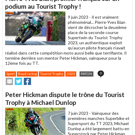
un
podium au Tourist Trophy !
ami
9 juin 2023 -
Il est vraiment
phénoménal... Pierre-Yves Bian
vient de décrocher la deuxième
place de la seconde course
Supertwin du Tourist Trophy
2023, un authentique exploit
qu’aucun pilote français n’avait
réalisé dans cette compétition moto aussi belle que terrifiante. Il
termine derrière son mentor Peter Hickman, vainqueur pour la
12ème fois au TT.
0
Sport
Road racing
Tourist Trophy
2023
PATON
Envoyer
Partager
Partager
cet
sur
sur
article
Twitter
Facebook
Peter Hickman dispute le trône du Tourist
à
un
Trophy à Michael Dunlop
ami
7 juin 2023 -
Vainqueur des
premières manches Superbike et
Supersport du TT 2023, Michael
Dunlop a été largement battu en
Superstock par Peter Hickman,