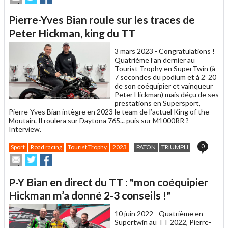
cet
sur
sur
article
Twitter
Facebook
Pierre-Yves Bian roule sur les traces de
à
un
Peter Hickman, king du TT
ami
3 mars 2023 -
Congratulations !
Quatrième l’an dernier au
Tourist Trophy en SuperTwin (à
7 secondes du podium et à 2’ 20
de son coéquipier et vainqueur
Peter Hickman) mais déçu de ses
prestations en Supersport,
Pierre-Yves Bian intègre en 2023 le team de l’actuel King of the
Moutain. Il roulera sur Daytona 765... puis sur M1000RR ?
Interview.
0
Sport
Road racing
Tourist Trophy
2023
PATON
TRIUMPH
Envoyer
Partager
Partager
cet
sur
sur
article
Twitter
Facebook
P-Y Bian en direct du TT : "mon coéquipier
à
un
Hickman m’a donné 2-3 conseils !"
ami
10 juin 2022 -
Quatrième en
Supertwin au TT 2022, Pierre-