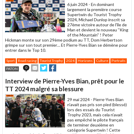
6 juin 2024 -
En dominant
largement la première course
Supertwin du Tourist Trophy
2024, Michael Dunlop inscrit sa
27ème victoire autour de l'île de
Man et devient le nouveau ''King
of the Mountain'' ! Peter
Hickman monte sur son 29ème podium au TT, Dom Herbertson
grimpe sur son tout premier… Et Pierre-Yves Bian se démène pour
entrer dans le Top 10.
Sport
Road racing
Tourist Trophy
2024
Horizons
Culture
Portraits
Envoyer
Partager
Partager
0
PATON
cet
sur
sur
article
Twitter
Facebook
Interview de Pierre-Yves Bian, prêt pour le
à
un
TT 2024 malgré sa blessure
ami
29 mai 2024 -
Pierre-Yves Bian
n'avait pas pris son pied (blessé)
lors des essais du Tourist
Trophy 2023, mais cela n'avait
pas empêché le pilote français
de terminer deuxième en
catégorie Supertwin ! Cette