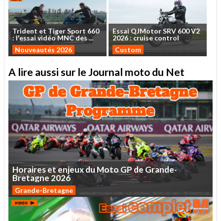
Trident
et
Tiger
Sport
660
Essai
QJMotor
SRV
600
V2
:
l'essai
vidéo
MNC
des
...
2026
:
cruise
control
Nouveautés 2026
Custom
A lire aussi sur le Journal moto du Net
Horaires
et
enjeux
du
Moto
GP
de
Grande-
Bretagne
2026
Grande-Bretagne