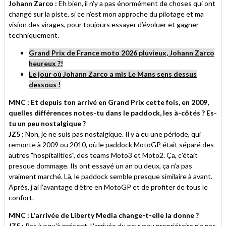
Johann Zarco :
Eh bien, il n'y a pas énormément de choses qui ont
changé sur la piste, si ce n’est mon approche du pilotage et ma
vision des virages, pour toujours essayer d’évoluer et gagner
techniquement.
Grand Prix de France moto 2026 pluvieux, Johann Zarco
heureux ?!
Le jour où Johann Zarco a mis Le Mans sens dessus
dessous !
MNC : Et depuis ton arrivé en Grand Prix cette fois, en 2009,
quelles différences notes-tu dans le paddock, les à-côtés ? Es-
tu un peu nostalgique ?
JZ5 :
Non, je ne suis pas nostalgique. Il y a eu une période, qui
remonte à 2009 ou 2010, où le paddock MotoGP était séparé des
autres "hospitalities", des teams Moto3 et Moto2. Ça, c’était
presque dommage. Ils ont essayé un an ou deux, ça n’a pas
vraiment marché. Là, le paddock semble presque similaire à avant.
Après, j’ai l’avantage d’être en MotoGP et de profiter de tous le
confort.
MNC : L'arrivée de Liberty Media change-t-elle la donne ?
JZ5 :
Pas jusqu'à présent. L'arrivée du nouveau propriétaire n'a pas