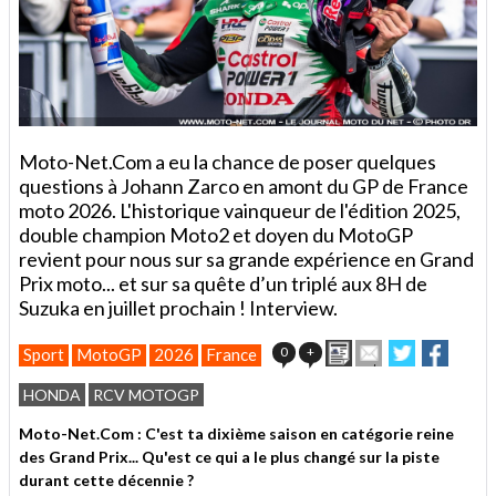
Moto-Net.Com a eu la chance de poser quelques
questions à Johann Zarco en amont du GP de France
moto 2026. L'historique vainqueur de l'édition 2025,
double champion Moto2 et doyen du MotoGP
revient pour nous sur sa grande expérience en Grand
Prix moto... et sur sa quête d’un triplé aux 8H de
Suzuka en juillet prochain ! Interview.
Imprimer
Envoyer
Partager
Partag
0
+
Sport
MotoGP
2026
France
cet
sur
sur
article
Twitter
Facebook
HONDA
RCV MOTOGP
à
un
Moto-Net.Com : C'est ta dixième saison en catégorie reine
ami
des Grand Prix... Qu'est ce qui a le plus changé sur la piste
durant cette décennie ?