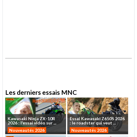
.
.
Les derniers essais MNC
Kawasaki
Ninja
ZX-10R
Essai
Kawasaki
Z650S
2026
2026
:
l'essai
vidéo
sur
...
:
le
roadster
qui
veut
...
Nouveautés 2026
Nouveautés 2026