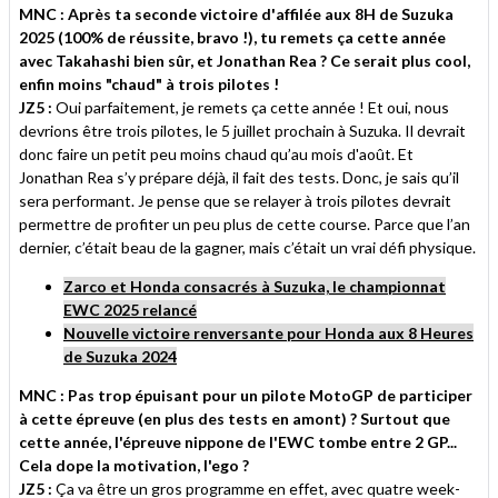
MNC : Après ta seconde victoire d'affilée aux 8H de Suzuka
2025 (100% de réussite, bravo !), tu remets ça cette année
avec Takahashi bien sûr, et Jonathan Rea ? Ce serait plus cool,
enfin moins "chaud" à trois pilotes !
JZ5 :
Oui parfaitement, je remets ça cette année ! Et oui, nous
devrions être trois pilotes, le 5 juillet prochain à Suzuka. Il devrait
donc faire un petit peu moins chaud qu’au mois d'août. Et
Jonathan Rea s’y prépare déjà, il fait des tests. Donc, je sais qu’il
sera performant. Je pense que se relayer à trois pilotes devrait
permettre de profiter un peu plus de cette course. Parce que l’an
dernier, c’était beau de la gagner, mais c’était un vrai défi physique.
Zarco et Honda consacrés à Suzuka, le championnat
EWC 2025 relancé
Nouvelle victoire renversante pour Honda aux 8 Heures
de Suzuka 2024
MNC : Pas trop épuisant pour un pilote MotoGP de participer
à cette épreuve (en plus des tests en amont) ? Surtout que
cette année, l'épreuve nippone de l'EWC tombe entre 2 GP...
Cela dope la motivation, l'ego ?
JZ5 :
Ça va être un gros programme en effet, avec quatre week-