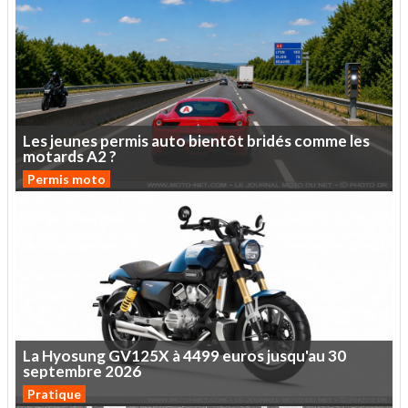
Les
jeunes
permis
auto
bientôt
bridés
comme
les
motards
A2
?
Permis moto
La
Hyosung
GV125X
à
4499
euros
jusqu'au
30
septembre
2026
Pratique