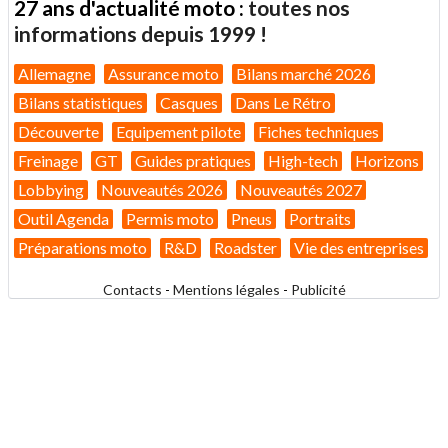
27 ans d'actualité moto :
toutes nos
informations depuis 1999 !
Allemagne
Assurance moto
Bilans marché 2026
Bilans statistiques
Casques
Dans Le Rétro
Découverte
Equipement pilote
Fiches techniques
Freinage
GT
Guides pratiques
High-tech
Horizons
Lobbying
Nouveautés 2026
Nouveautés 2027
Outil Agenda
Permis moto
Pneus
Portraits
Préparations moto
R&D
Roadster
Vie des entreprises
Contacts
-
Mentions légales
-
Publicité