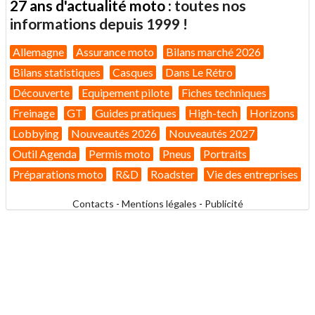
27 ans d'actualité moto :
toutes nos
informations depuis 1999 !
Allemagne
Assurance moto
Bilans marché 2026
Bilans statistiques
Casques
Dans Le Rétro
Découverte
Equipement pilote
Fiches techniques
Freinage
GT
Guides pratiques
High-tech
Horizons
Lobbying
Nouveautés 2026
Nouveautés 2027
Outil Agenda
Permis moto
Pneus
Portraits
Préparations moto
R&D
Roadster
Vie des entreprises
Contacts
-
Mentions légales
-
Publicité