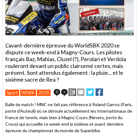
L'avant-dernière épreuve du WorldSBK 2020 se
dispute ce week-end à Magny-Cours. Les pilotes
français Baz, Mahias, Cluzel (?), Perolari et Verdoïa
rouleront devant un public clairsemé certes, mais
présent. Sont attendus également : la pluie... et le
sixième sacre de Rea ?
Imprimer
Envoyer
Partager
Partager
0
+
Sport
WSBK
2020
cet
sur
sur
article
Twitter
Facebook
Balle de match ! MNC ne fait pas référence à Roland Garros (Paris,
à
porte d'Auteuil) où se déroule actuellement les Internationaux de
un
France de tennis, mais bien à Magny-Cours (Nevers, porte du
ami
Crous) qui accueille ce week-end la sixième et avant-dernière
épreuve du championnat du monde de Superbike.