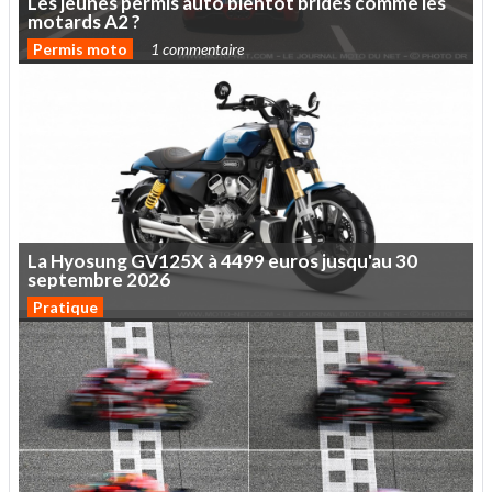
Les
jeunes
permis
auto
bientôt
bridés
comme
les
motards
A2
?
Permis moto
1 commentaire
La
Hyosung
GV125X
à
4499
euros
jusqu'au
30
septembre
2026
Pratique