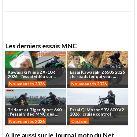
.
.
Les derniers essais MNC
Kawasaki
Ninja
ZX-10R
Essai
Kawasaki
Z650S
2026
2026
:
l'essai
vidéo
sur
...
:
le
roadster
qui
veut
...
Nouveautés 2026
Nouveautés 2026
Trident
et
Tiger
Sport
660
Essai
QJMotor
SRV
600
V2
:
l'essai
vidéo
MNC
des
...
2026
:
cruise
control
Nouveautés 2026
Custom
A lire aussi sur le Journal moto du Net