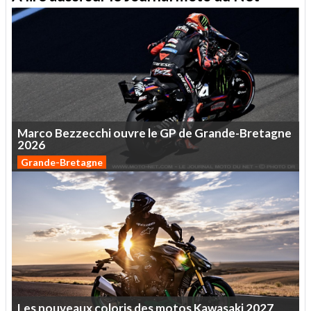
Marco
Bezzecchi
ouvre
le
GP
de
Grande-Bretagne
2026
Grande-Bretagne
Les
nouveaux
coloris
des
motos
Kawasaki
2027