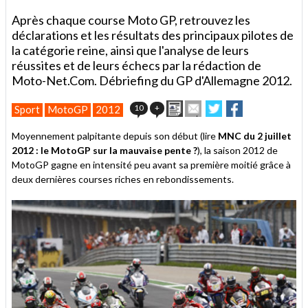
Après chaque course Moto GP, retrouvez les
déclarations et les résultats des principaux pilotes de
la catégorie reine, ainsi que l'analyse de leurs
réussites et de leurs échecs par la rédaction de
Moto-Net.Com. Débriefing du GP d'Allemagne 2012.
Imprimer
Envoyer
Partager
Partager
10
+
Sport
MotoGP
2012
cet
sur
sur
article
Twitter
Facebook
Moyennement palpitante depuis son début (lire
MNC du 2 juillet
à
2012 : le MotoGP sur la mauvaise pente ?
), la saison 2012 de
un
MotoGP gagne en intensité peu avant sa première moitié grâce à
ami
deux dernières courses riches en rebondissements.