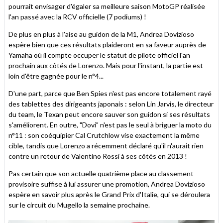
pourrait envisager d'égaler sa meilleure saison MotoGP réalisée
l'an passé avec la RCV officielle (7 podiums) !
De plus en plus à l'aise au guidon de la M1, Andrea Dovizioso
espère bien que ces résultats plaideront en sa faveur auprès de
Yamaha où il compte occuper le statut de pilote officiel l'an
prochain aux côtés de Lorenzo. Mais pour l'instant, la partie est
loin d'être gagnée pour le n°4...
D'une part, parce que Ben Spies n'est pas encore totalement rayé
des tablettes des dirigeants japonais : selon Lin Jarvis, le directeur
du team, le Texan peut encore sauver son guidon si ses résultats
s'améliorent. En outre, "Dovi" n'est pas le seul à briguer la moto du
n°11 : son coéquipier Cal Crutchlow vise exactement la même
cible, tandis que Lorenzo a récemment déclaré qu'il n'aurait rien
contre un retour de Valentino Rossi à ses côtés en 2013 !
Pas certain que son actuelle quatrième place au classement
provisoire suffise à lui assurer une promotion, Andrea Dovizioso
espère en savoir plus après le Grand Prix d'Italie, qui se déroulera
sur le circuit du Mugello la semaine prochaine.