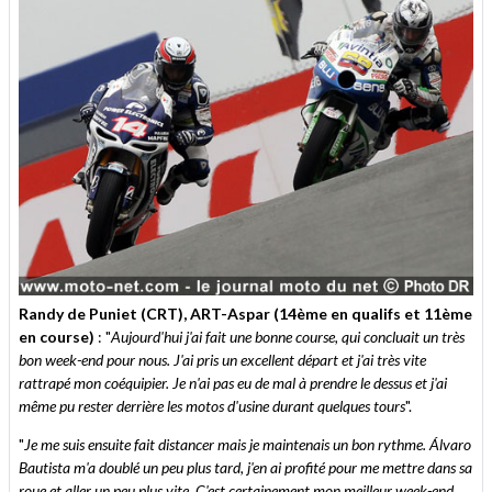
Randy de Puniet (CRT), ART-Aspar (14ème en qualifs et 11ème
en course)
: "
Aujourd'hui j'ai fait une bonne course, qui concluait un très
bon week-end pour nous. J'ai pris un excellent départ et j'ai très vite
rattrapé mon coéquipier. Je n'ai pas eu de mal à prendre le dessus et j'ai
même pu rester derrière les motos d'usine durant quelques tours
".
"
Je me suis ensuite fait distancer mais je maintenais un bon rythme. Álvaro
Bautista m'a doublé un peu plus tard, j'en ai profité pour me mettre dans sa
roue et aller un peu plus vite. C'est certainement mon meilleur week-end