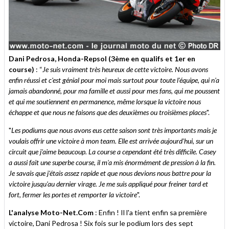
Dani Pedrosa, Honda-Repsol (3ème en qualifs et 1er en
course)
: “
Je suis vraiment très heureux de cette victoire. Nous avons
enfin réussi et c'est génial pour moi mais surtout pour toute l'équipe, qui n'a
jamais abandonné, pour ma famille et aussi pour mes fans, qui me poussent
et qui me soutiennent en permanence, même lorsque la victoire nous
échappe et que nous ne faisons que des deuxièmes ou troisièmes places
".
"
Les podiums que nous avons eus cette saison sont très importants mais je
voulais offrir une victoire à mon team. Elle est arrivée aujourd'hui, sur un
circuit que j'aime beaucoup. La course a cependant été très difficile. Casey
a aussi fait une superbe course, il m'a mis énormément de pression à la fin.
Je savais que j'étais assez rapide et que nous devions nous battre pour la
victoire jusqu'au dernier virage. Je me suis appliqué pour freiner tard et
fort, fermer les portes et remporter la victoire
".
L'analyse Moto-Net.Com
: Enfin ! Il l'a tient enfin sa première
victoire, Dani Pedrosa ! Six fois sur le podium lors des sept