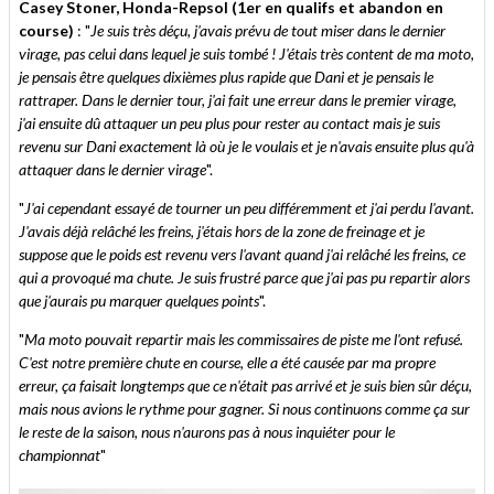
Casey Stoner, Honda-Repsol (1er en qualifs et abandon en
course)
: "
Je suis très déçu, j'avais prévu de tout miser dans le dernier
virage, pas celui dans lequel je suis tombé ! J'étais très content de ma moto,
je pensais être quelques dixièmes plus rapide que Dani et je pensais le
rattraper. Dans le dernier tour, j'ai fait une erreur dans le premier virage,
j'ai ensuite dû attaquer un peu plus pour rester au contact mais je suis
revenu sur Dani exactement là où je le voulais et je n'avais ensuite plus qu'à
attaquer dans le dernier virage
".
"
J'ai cependant essayé de tourner un peu différemment et j'ai perdu l'avant.
J'avais déjà relâché les freins, j'étais hors de la zone de freinage et je
suppose que le poids est revenu vers l'avant quand j'ai relâché les freins, ce
qui a provoqué ma chute. Je suis frustré parce que j'ai pas pu repartir alors
que j'aurais pu marquer quelques points
".
"
Ma moto pouvait repartir mais les commissaires de piste me l'ont refusé.
C'est notre première chute en course, elle a été causée par ma propre
erreur, ça faisait longtemps que ce n'était pas arrivé et je suis bien sûr déçu,
mais nous avions le rythme pour gagner. Si nous continuons comme ça sur
le reste de la saison, nous n'aurons pas à nous inquiéter pour le
championnat
"