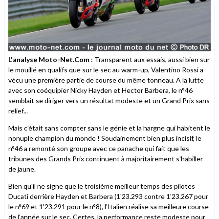
L'analyse Moto-Net.Com
: Transparent aux essais, aussi bien sur
le mouillé en qualifs que sur le sec au warm-up, Valentino Rossi a
vécu une première partie de course du même tonneau. A la lutte
avec son coéquipier Nicky Hayden et Hector Barbera, le n°46
semblait se diriger vers un résultat modeste et un Grand Prix sans
relief...
Mais c'était sans compter sans le génie et la hargne qui habitent le
nonuple champion du monde ! Soudainement bien plus incisif, le
n°46 a remonté son groupe avec ce panache qui fait que les
tribunes des Grands Prix continuent à majoritairement s'habiller
de jaune.
Bien qu'il ne signe que le troisième meilleur temps des pilotes
Ducati derrière Hayden et Barbera (1'23.293 contre 1'23.267 pour
le n°69 et 1'23.291 pour le n°8), l'Italien réalise sa meilleure course
de l'année sur le sec. Certes, la performance reste modeste pour