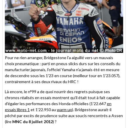
Pour ne rien arranger, Bridgestone l'a aiguillé vers un mauvais
choix pneumatique : parti en pneus slicks durs sur les conseils du
manufacturier japonais, l'officiel Yamaha n'a jamais été en mesure
de descendre sous les 1'23 en course (meilleur tour en 1'23.057),
contrairement à ses deux rivaux du HRC !
Là encore, le n°99 a de quoi nourrir des regrets puisque ses
chronos réalisés en essais montrent qu'il était tout à fait capable
d'égaler les performances des Honda officielles (1'22.647
en
essais libres 1
et 1'22.950 au
warm up
). Bridgestone aurait-il
pêché par excès de prudence suite aux soucis rencontrés a Assen
(lire
MNC du 8 juillet 2012
) ?