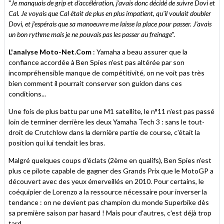
"
Je manquais de grip et d'accélération, j'avais donc décidé de suivre Dovi et
Cal. Je voyais que Cal était de plus en plus impatient, qu'il voulait doubler
Dovi, et j'espérais que sa manoeuvre me laisse la place pour passer. J'avais
un bon rythme mais je ne pouvais pas les passer au freinage
".
L'analyse Moto-Net.Com
: Yamaha a beau assurer que la
confiance accordée à Ben Spies n'est pas altérée par son
incompréhensible manque de compétitivité, on ne voit pas très
bien comment il pourrait conserver son guidon dans ces
conditions...
Une fois de plus battu par une M1 satellite, le n°11 n'est pas passé
loin de terminer derrière les deux Yamaha Tech 3 : sans le tout-
droit de Crutchlow dans la dernière partie de course, c'était la
position qui lui tendait les bras.
Malgré quelques coups d'éclats (2ème en qualifs), Ben Spies n'est
plus ce pilote capable de gagner des Grands Prix que le MotoGP a
découvert avec des yeux émerveillés en 2010. Pour certains, le
coéquipier de Lorenzo a la ressource nécessaire pour inverser la
tendance : on ne devient pas champion du monde Superbike dès
sa première saison par hasard ! Mais pour d'autres, c'est déjà trop
tard...