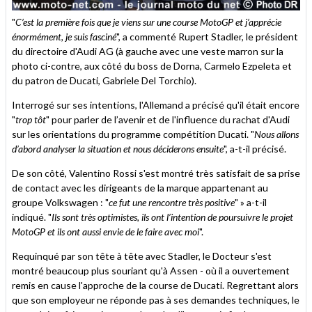
"
C’est la première fois que je viens sur une course MotoGP et j’apprécie
énormément, je suis fasciné
", a commenté Rupert Stadler, le président
du directoire d'Audi AG (à gauche avec une veste marron sur la
photo ci-contre, aux côté du boss de Dorna, Carmelo Ezpeleta et
du patron de Ducati, Gabriele Del Torchio).
Interrogé sur ses intentions, l'Allemand a précisé qu'il était encore
"
trop tôt
" pour parler de l’avenir et de l'influence du rachat d'Audi
sur les orientations du programme compétition Ducati. "
Nous allons
d’abord analyser la situation et nous déciderons ensuite
", a-t-il précisé.
De son côté, Valentino Rossi s'est montré très satisfait de sa prise
de contact avec les dirigeants de la marque appartenant au
groupe Volkswagen : "
ce fut une rencontre très positive
" » a-t-il
indiqué. "
Ils sont très optimistes, ils ont l’intention de poursuivre le projet
MotoGP et ils ont aussi envie de le faire avec moi
".
Requinqué par son tête à tête avec Stadler, le Docteur s'est
montré beaucoup plus souriant qu'à Assen - où il a ouvertement
remis en cause l'approche de la course de Ducati. Regrettant alors
que son employeur ne réponde pas à ses demandes techniques, le