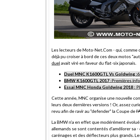
Les lecteurs de Moto-Net.Com - qui, comme ch
déjà pu croiser à bord de ces deux motos "auto-
duel
avait viré en faveur du flat-six japonais.
Duel MNC K1600GTL Vs Goldwing
:6
BMW K1600GTL 2017
:Premières inf
Essai MNC Honda Goldwing 2018
: P
Cette année, MNC organise une nouvelle conf
leurs deux dernières versions ! Or, assez cur
revu afin de ravir au "defender" la Coupe de
l
La BMW n'a en effet que modérément évolué de
allemands se sont contentés d'améliorer sa - 
carénages et des déflecteurs plus grands. Le