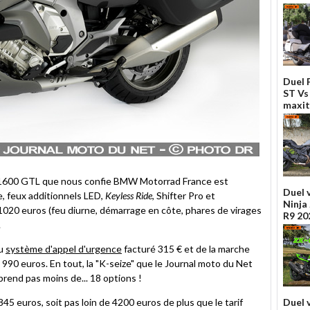
Duel 
ST Vs
maxit
 K 1600 GTL que nous confie BMW Motorrad France est
Duel 
, feux additionnels LED,
Keyless Ride
, Shifter Pro et
Ninja
à 1020 euros (feu diurne, démarrage en côte, phares de virages
R9 20
.
du
système d'appel d'urgence
facturé 315 € et de la marche
 - 990 euros. En tout, la "K-seize" que le Journal moto du Net
end pas moins de... 18 options !
845 euros, soit pas loin de 4200 euros de plus que le tarif
Duel 