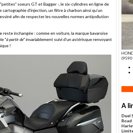
petites" soeurs GT et Bagger -, le six-cylindres en ligne de
cartographie d'injection, un filtre à charbon ainsi qu'un
siné afin de respecter les nouvelles normes antipollution
 reste inchangée : comme en voiture, la marque bavaroise
le "
à partir de
" invariablement suivi d'un astérisque renvoyant
mique !
HOND
(9590 
A li
Duel 
Road 
Harle
Limit