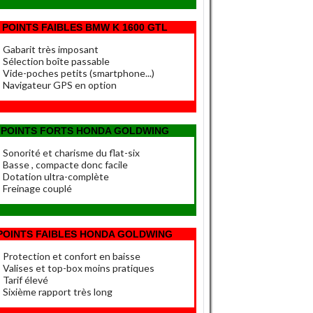
POINTS FAIBLES BMW
K 1600 GTL
Gabarit très imposant
Sélection boîte passable
Vide-poches petits (smartphone...)
Navigateur GPS en option
POINTS FORTS HONDA
GOLDWING
Sonorité et charisme du flat-six
Basse , compacte donc facile
Dotation ultra-complète
Freinage couplé
POINTS FAIBLES HONDA GOLDWING
Protection et confort en baisse
Valises et top-box moins pratiques
Tarif élevé
Sixième rapport très long