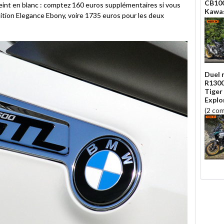
CB100
eint en blanc : comptez 160 euros supplémentaires si vous
Kawas
édition Elegance Ebony, voire 1735 euros pour les deux
Duel m
R1300
Tiger
Explo
(2 co