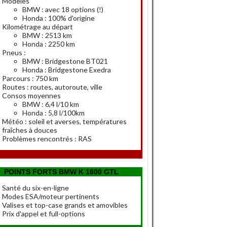
Modèles
BMW : avec 18 options (!)
Honda : 100% d'origine
Kilométrage au départ
BMW : 2513 km
Honda : 2250 km
Pneus :
BMW : Bridgestone BT021
Honda : Bridgestone Exedra
Parcours : 750 km
Routes : routes, autoroute, ville
Consos moyennes
BMW : 6,4 l/10 km
Honda : 5,8 l/100km
Météo : soleil et averses, températures
fraîches à douces
Problèmes rencontrés : RAS
POINTS FORTS BMW K 1600 GTL
Santé du six-en-ligne
Modes ESA/moteur pertinents
Valises et top-case grands et amovibles
Prix d'appel et full-options