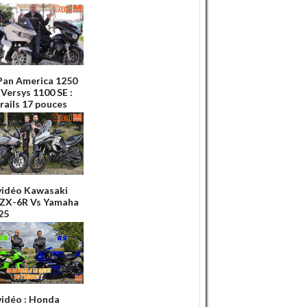
Pan America 1250
 Versys 1100 SE :
rails 17 pouces
vidéo Kawasaki
 ZX-6R Vs Yamaha
25
vidéo : Honda