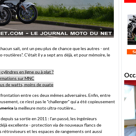
acun sait, ont un peu plus de chance que les autres - ont
S
routières". C'était il y a sept ans déjà, et pour mémoire, le
-cylindres en ligne ou à plat ?
Occ
ormations sur MNC
lus de watts, moins de ouate
rontation entre ces deux mêmes adversaires. Enfin, entre
ieusement, ce n'est pas le "challenger" qui a été copieusement
'America
la meilleure moto ultra-routière...
puis sa sortie en 2011 : l'an passé, les ingénieurs
déjà excellente - protection via de nouveaux flancs de
s rétroviseurs et les espaces de rangements ont aussi