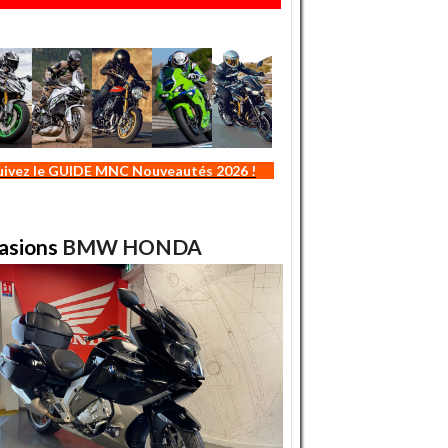
uivez le GUIDE MNC Nouveautés 2026 !
asions
BMW
HONDA