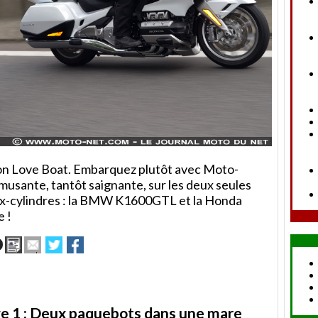
on Love Boat. Embarquez plutôt avec Moto-
musante, tantôt saignante, sur les deux seules
ix-cylindres : la BMW K1600GTL et la Honda
 !
Imprimer
Envoyer
Partager
Partager
cet
sur
sur
article
Twitter
Facebook
à
un
ami
 1 : Deux paquebots dans une mare