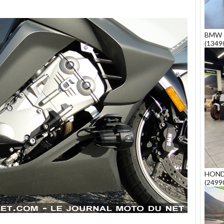
BMW 
(1349
HOND
(2499