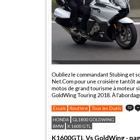
Oubliez le commandant Stubing et s
Net.Com pour une croisière tantôt a
motos de grand tourisme à moteur s
GoldWing Touring 2018. À l'abordage
32
+
Essais
Routière
Tous les Duels
HONDA
GL1800 GOLDWING
BMW
K 1600 GTL
K1600GTL Vs GoldWing - page