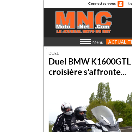
Connectez-vous
Ne
ACTUALIT
Menu
DUEL
Duel BMW K1600GTL V
croisière s'affronte...