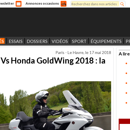
Rechercher
wsletter
Annonces occasions
Formulaire de recherche
ÉS
ESSAIS
DOSSIERS
VIDÉOS
SPORT
ÉQUIPEMENTS
P
Paris - Le Havre, le
17 mai 2018
A lire
s Honda GoldWing 2018 : la