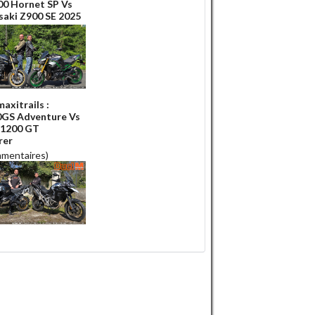
0 Hornet SP Vs
aki Z900 SE 2025
axitrails :
GS Adventure Vs
 1200 GT
rer
mmentaires)