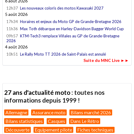
6 août 2026
12h37
Les nouveaux coloris des motos Kawasaki 2027
5 août 2026
17h34
Horaires et enjeux du Moto GP de Grande-Bretagne 2026
11h36
Max Toth débarque en Harley-Davidson Bagger World Cup
09h57
KTM-Tech3 remplace Viñales au GP de Grande-Bretagne
2026
4 août 2026
10h51
Le Rally Moto TT 2026 de Saint-Palais est annulé
Suite du MNC Live ►►
27 ans d'actualité moto :
toutes nos
informations depuis 1999 !
Allemagne
Assurance moto
Bilans marché 2026
Bilans statistiques
Casques
Dans Le Rétro
Découverte
Equipement pilote
Fiches techniques