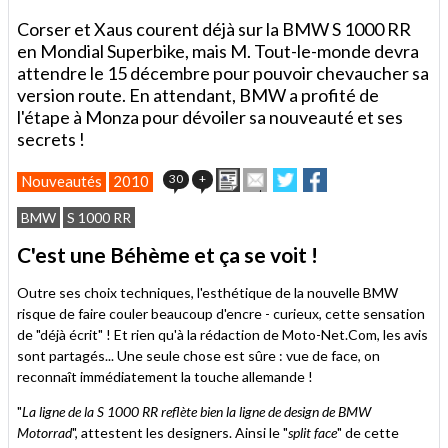
Corser et Xaus courent déjà sur la BMW S 1000 RR
en Mondial Superbike, mais M. Tout-le-monde devra
attendre le 15 décembre pour pouvoir chevaucher sa
version route. En attendant, BMW a profité de
l'étape à Monza pour dévoiler sa nouveauté et ses
secrets !
Imprimer
Envoyer
Partager
Partager
30
+
Nouveautés
2010
cet
sur
sur
article
Twitter
Facebook
BMW
S 1000 RR
à
un
C'est une Béhème et ça se voit !
ami
Outre ses choix techniques, l'esthétique de la nouvelle BMW
risque de faire couler beaucoup d'encre - curieux, cette sensation
de "déjà écrit" ! Et rien qu'à la rédaction de Moto-Net.Com, les avis
sont partagés... Une seule chose est sûre : vue de face, on
reconnaît immédiatement la touche allemande !
"
La ligne de la S 1000 RR reflète bien la ligne de design de BMW
Motorrad
", attestent les designers. Ainsi le "
split face
" de cette