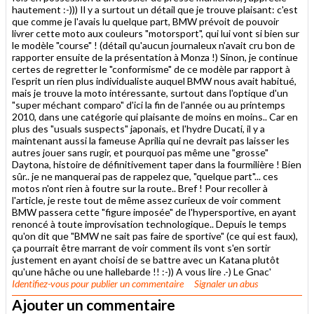
hautement :-))) Il y a surtout un détail que je trouve plaisant: c'est
que comme je l'avais lu quelque part, BMW prévoit de pouvoir
livrer cette moto aux couleurs "motorsport", qui lui vont si bien sur
le modèle "course" ! (détail qu'aucun journaleux n'avait cru bon de
rapporter ensuite de la présentation à Monza !) Sinon, je continue
certes de regretter le "conformisme" de ce modèle par rapport à
l'esprit un rien plus individualiste auquel BMW nous avait habitué,
mais je trouve la moto intéressante, surtout dans l'optique d'un
"super méchant comparo" d'ici la fin de l'année ou au printemps
2010, dans une catégorie qui plaisante de moins en moins.. Car en
plus des "usuals suspects" japonais, et l'hydre Ducati, il y a
maintenant aussi la fameuse Aprilia qui ne devrait pas laisser les
autres jouer sans rugir, et pourquoi pas même une "grosse"
Daytona, histoire de définitivement taper dans la fourmilière ! Bien
sûr.. je ne manquerai pas de rappelez que, "quelque part"... ces
motos n'ont rien à foutre sur la route.. Bref ! Pour recoller à
l'article, je reste tout de même assez curieux de voir comment
BMW passera cette "figure imposée" de l'hypersportive, en ayant
renoncé à toute improvisation technologique.. Depuis le temps
qu'on dit que "BMW ne sait pas faire de sportive" (ce qui est faux),
ça pourrait être marrant de voir comment ils vont s'en sortir
justement en ayant choisi de se battre avec un Katana plutôt
qu'une hâche ou une hallebarde !! :-)) A vous lire .-) Le Gnac'
Identifiez-vous
pour publier un commentaire
Signaler un abus
Ajouter un commentaire