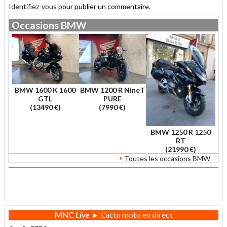
Identifiez-vous
pour publier un commentaire.
Occasions
BMW
BMW 1600 K 1600
BMW 1200 R NineT
GTL
PURE
(13490 €)
(7990 €)
BMW 1250 R 1250
RT
(21990 €)
Toutes les occasions BMW
.
MNC
Live
► L'actu moto en direct