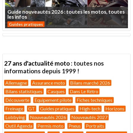
Guide
nouveautés
2026
:
toutes
les
motos,
toutes
les
infos
Guides pratiques
27 ans d'actualité moto :
toutes nos
informations depuis 1999 !
Allemagne
Assurance moto
Bilans marché 2026
Bilans statistiques
Casques
Dans Le Rétro
Découverte
Equipement pilote
Fiches techniques
Freinage
GT
Guides pratiques
High-tech
Horizons
Lobbying
Nouveautés 2026
Nouveautés 2027
Outil Agenda
Permis moto
Pneus
Portraits