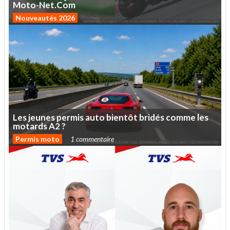
Moto-Net.Com
Nouveautés 2026
Les
jeunes
permis
auto
bientôt
bridés
comme
les
motards
A2
?
Permis moto
1 commentaire