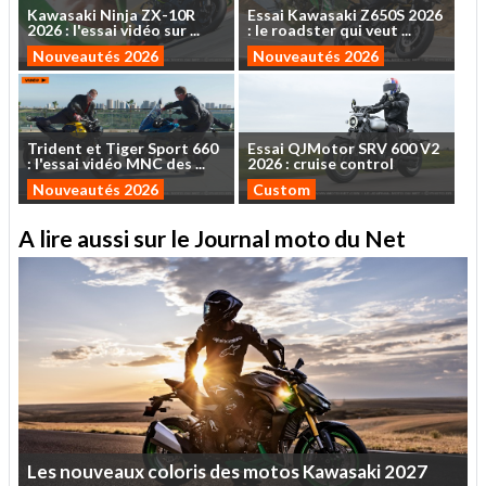
Kawasaki
Ninja
ZX-10R
Essai
Kawasaki
Z650S
2026
2026
:
l'essai
vidéo
sur
...
:
le
roadster
qui
veut
...
Nouveautés 2026
Nouveautés 2026
Trident
et
Tiger
Sport
660
Essai
QJMotor
SRV
600
V2
:
l'essai
vidéo
MNC
des
...
2026
:
cruise
control
Nouveautés 2026
Custom
A lire aussi sur le Journal moto du Net
Les
nouveaux
coloris
des
motos
Kawasaki
2027