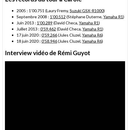
ami
2005 : 1'00.751 (Laury Fremy,
Suzuki GSX-R1000
)
Septembre 2008 :
1'00.512
(Stéphane Duterne,
Yamaha R1
)
Juin 2013 :
1'00.289
(David Checa,
Yamaha R1
)
Juillet 2013 :
0'59.462
(David Checa,
Yamaha R1
)
17 juin 2020 :
0'59.266
(Jules Cluzel,
Yamaha R6
)
18 juin 2020 :
0'58.946
(Jules Cluzel,
Yamaha R6
)
Interview vidéo de Rémi Guyot