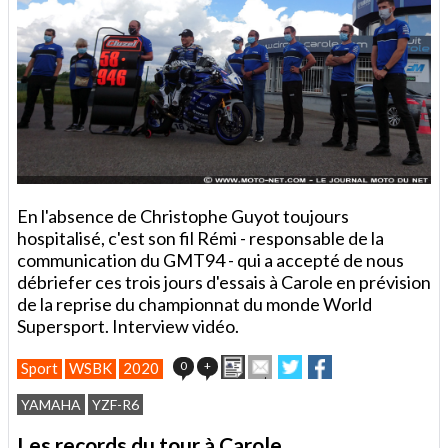
En l'absence de Christophe Guyot toujours
hospitalisé, c'est son fil Rémi - responsable de la
communication du GMT94 - qui a accepté de nous
débriefer ces trois jours d'essais à Carole en prévision
de la reprise du championnat du monde World
Supersport. Interview vidéo.
Imprimer
Envoyer
Partager
Partager
0
+
Sport
WSBK
2020
cet
sur
sur
article
Twitter
Facebook
YAMAHA
YZF-R6
à
un
Les records du tour à Carole