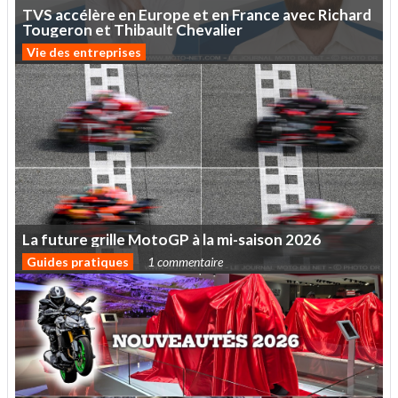
TVS
accélère
en
Europe
et
en
France
avec
Richard
Tougeron
et
Thibault
Chevalier
Vie des entreprises
La
future
grille
MotoGP
à
la
mi-saison
2026
Guides pratiques
1 commentaire