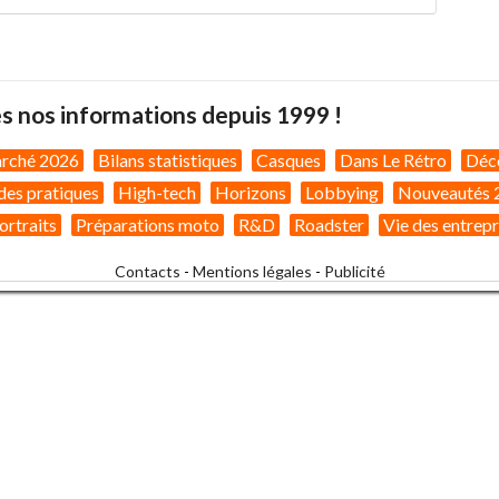
s nos informations depuis 1999 !
arché 2026
Bilans statistiques
Casques
Dans Le Rétro
Déc
des pratiques
High-tech
Horizons
Lobbying
Nouveautés 
ortraits
Préparations moto
R&D
Roadster
Vie des entrepr
Contacts
-
Mentions légales
-
Publicité