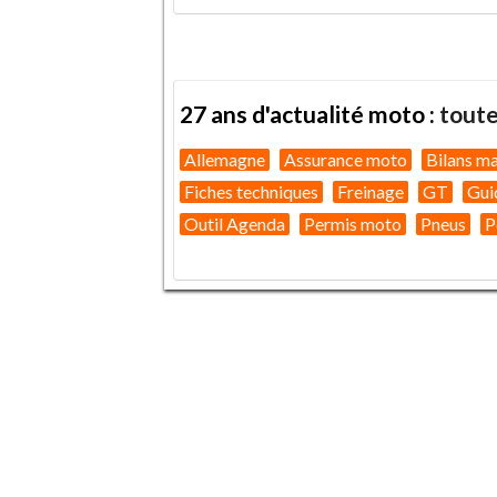
27 ans d'actualité moto :
toute
Allemagne
Assurance moto
Bilans m
Fiches techniques
Freinage
GT
Gui
Outil Agenda
Permis moto
Pneus
P