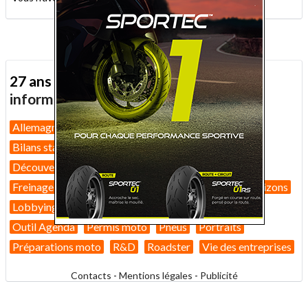
27 ans d'actualité moto :
toutes nos
informations depuis 1999 !
Allemagne
Assurance moto
Bilans marché 2026
Bilans statistiques
Casques
Dans Le Rétro
Découverte
Equipement pilote
Fiches techniques
Freinage
GT
Guides pratiques
High-tech
Horizons
Lobbying
Nouveautés 2026
Nouveautés 2027
Outil Agenda
Permis moto
Pneus
Portraits
Préparations moto
R&D
Roadster
Vie des entreprises
Contacts
-
Mentions légales
-
Publicité