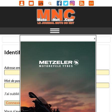
Identification
-
En savoir plus...
Identification
Adresse email
*
Mot de passe
*
J'ai oublié mon mot de passe
Vous n'avez pas encore de compte MNC ?
inscrivez-vous