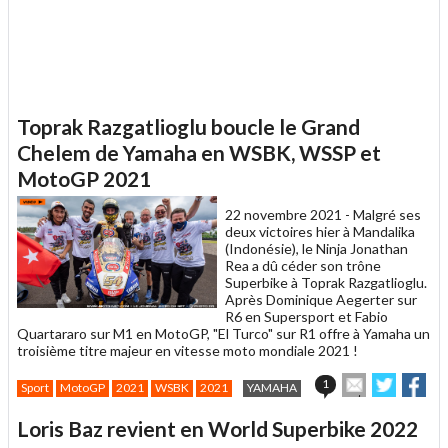
Toprak Razgatlioglu boucle le Grand
Chelem de Yamaha en WSBK, WSSP et
MotoGP 2021
22 novembre 2021 -
Malgré ses
deux victoires hier à Mandalika
(Indonésie), le Ninja Jonathan
Rea a dû céder son trône
Superbike à Toprak Razgatlioglu.
Après Dominique Aegerter sur
R6 en Supersport et Fabio
Quartararo sur M1 en MotoGP, "El Turco" sur R1 offre à Yamaha un
troisième titre majeur en vitesse moto mondiale 2021 !
Envoyer
Partage
Par
1
Sport
MotoGP
2021
WSBK
2021
YAMAHA
cet
sur
sur
article
Twitter
Facebo
Loris Baz revient en World Superbike 2022
à