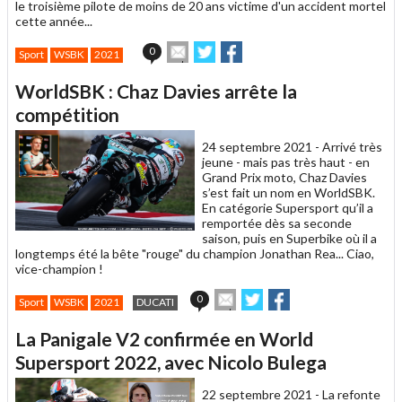
le troisième pilote de moins de 20 ans victime d'un accident mortel
cette année...
Envoyer
Partager
Partager
0
Sport
WSBK
2021
cet
sur
sur
article
Twitter
Facebook
WorldSBK : Chaz Davies arrête la
à
un
compétition
ami
24 septembre 2021 -
Arrivé très
jeune - mais pas très haut - en
Grand Prix moto, Chaz Davies
s’est fait un nom en WorldSBK.
En catégorie Supersport qu’il a
remportée dès sa seconde
saison, puis en Superbike où il a
longtemps été la bête "rouge" du champion Jonathan Rea... Ciao,
vice-champion !
Envoyer
Partager
Partager
0
Sport
WSBK
2021
DUCATI
cet
sur
sur
article
Twitter
Facebook
La Panigale V2 confirmée en World
à
un
Supersport 2022, avec Nicolo Bulega
ami
22 septembre 2021 -
La refonte