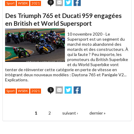
Envoyer
Partager
Partager
0
Sport
WSBK
2021
cet
sur
sur
article
Twitter
Facebook
Des Triumph 765 et Ducati 959 engagées
à
un
en British et World Supersport
ami
10 novembre 2020 -
Le
Supersport est un segment du
marché moto abandonné des
motards et des constructeurs. À
qui la faute ? Peu importe, les
promoteurs du British Superbike
et du World Superbike vont
tenter de réinventer cette catégorie en perte de vitesse en
intégrant deux nouveaux modèles : Daytona 765 et Panigale V2...
Explications.
Envoyer
Partager
Partager
1
Sport
WSBK
2021
cet
sur
sur
article
Twitter
Facebook
.
à
un
1
2
suivant ›
dernier »
ami
Pages