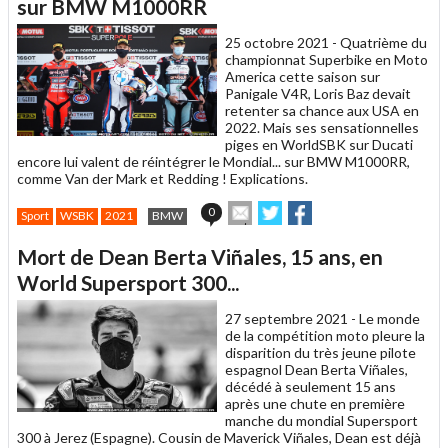
un
sur BMW M1000RR
ami
25 octobre 2021 -
Quatrième du
championnat Superbike en Moto
America cette saison sur
Panigale V4R, Loris Baz devait
retenter sa chance aux USA en
2022. Mais ses sensationnelles
piges en WorldSBK sur Ducati
encore lui valent de réintégrer le Mondial... sur BMW M1000RR,
comme Van der Mark et Redding ! Explications.
Envoyer
Partager
Partager
0
Sport
WSBK
2021
BMW
cet
sur
sur
article
Twitter
Facebook
Mort de Dean Berta Viñales, 15 ans, en
à
un
World Supersport 300...
ami
27 septembre 2021 -
Le monde
de la compétition moto pleure la
disparition du très jeune pilote
espagnol Dean Berta Viñales,
décédé à seulement 15 ans
après une chute en première
manche du mondial Supersport
300 à Jerez (Espagne). Cousin de Maverick Viñales, Dean est déjà