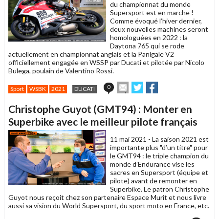
du championnat du monde
Supersport est en marche !
Comme évoqué l’hiver dernier,
deux nouvelles machines seront
homologuées en 2022 : la
Daytona 765 qui se rode
actuellement en championnat anglais et la Panigale V2
officiellement engagée en WSSP par Ducati et pilotée par Nicolo
Bulega, poulain de Valentino Rossi.
Envoyer
Partager
Partager
0
Sport
WSBK
2021
DUCATI
cet
sur
sur
article
Twitter
Facebook
Christophe Guyot (GMT94) : Monter en
à
un
Superbike avec le meilleur pilote français
ami
11 mai 2021 -
La saison 2021 est
importante plus "d’un titre" pour
le GMT94 : le triple champion du
monde d’Endurance vise les
sacres en Supersport (équipe et
pilote) avant de remonter en
Superbike. Le patron Christophe
Guyot nous reçoit chez son partenaire Espace Murit et nous livre
aussi sa vision du World Supersport, du sport moto en France, etc.