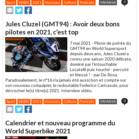
0
Sport
WSBK
2021
Horizons
Culture
Portraits
YAMAHA
Envoyer
Partager
Partager
cet
sur
sur
article
Twitter
Facebook
Jules Cluzel (GMT94) : Avoir deux bons
à
un
pilotes en 2021, c’est top
ami
7 mai 2021 -
Pilote de pointe du
GMT94 en World Supersport
depuis deux ans, Jules Cluzel a
connu une saison 2020 délicate,
dominé par l’intouchable
Locatelli puis touché - percuté
et blessé ! - par De Rosa.
Paradoxalement, le n°16 n’a jamais été aussi bon et compte sur
son nouveau coéquipier, le redoutable Federico Caricasulo, pour
décrocher le(s) titre(s) 2021. Interview vidéo.
0
Sport
WSBK
2021
Horizons
Culture
Portraits
YAMAHA
Envoyer
Partager
Partager
cet
sur
sur
article
Twitter
Facebook
Calendrier et nouveau programme du
à
un
World Superbike 2021
ami