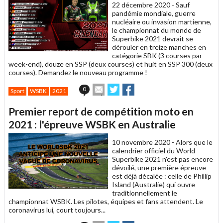
22 décembre 2020 -
Sauf
pandémie mondiale, guerre
nucléaire ou invasion martienne,
le championnat du monde de
Superbike 2021 devrait se
dérouler en treize manches en
catégorie SBK (3 courses par
week-end), douze en SSP (deux courses) et huit en SSP 300 (deux
courses). Demandez le nouveau programme !
Envoyer
Partager
Partager
0
Sport
WSBK
2021
cet
sur
sur
article
Twitter
Facebook
Premier report de compétition moto en
à
un
2021 : l'épreuve WSBK en Australie
ami
10 novembre 2020 -
Alors que le
calendrier officiel du World
Superbike 2021 n'est pas encore
dévoilé, une première épreuve
est déjà décalée : celle de Phillip
Island (Australie) qui ouvre
traditionnellement le
championnat WSBK. Les pilotes, équipes et fans attendent. Le
coronavirus lui, court toujours...