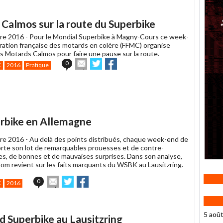
Calmos sur la route du Superbike
re 2016 -
Pour le Mondial Superbike à Magny-Cours ce week-
ération française des motards en colère (FFMC) organise
is Motards Calmos pour faire une pause sur la route.
Envoyer
Partager
Partager
0
K
2016
Pratique
cet
sur
sur
article
Twitter
Facebook
à
un
ami
rbike en Allemagne
re 2016 -
Au delà des points distribués, chaque week-end de
rte son lot de remarquables prouesses et de contre-
s, de bonnes et de mauvaises surprises. Dans son analyse,
m revient sur les faits marquants du WSBK au Lausitzring.
Envoyer
Partager
Partager
0
K
2016
cet
sur
sur
article
Twitter
Facebook
à
un
5 aoû
d Superbike au Lausitzring
ami