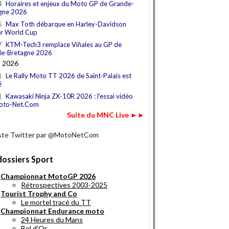
4
Horaires et enjeux du Moto GP de Grande-
gne 2026
6
Max Toth débarque en Harley-Davidson
r World Cup
7
KTM-Tech3 remplace Viñales au GP de
e-Bretagne 2026
t 2026
1
Le Rally Moto TT 2026 de Saint-Palais est
é
1
Kawasaki Ninja ZX-10R 2026 : l'essai vidéo
oto-Net.Com
Suite du MNC Live ►►
iste Twitter par @MotoNetCom
dossiers Sport
Championnat MotoGP 2026
Rétrospectives 2003-2025
Tourist Trophy and Co
Le mortel tracé du TT
Championnat Endurance moto
24 Heures du Mans
Bol d'Or