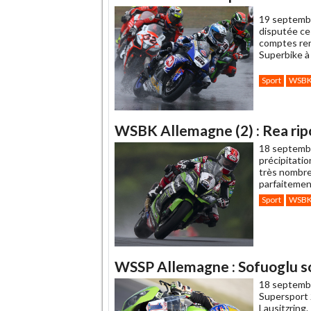
19 septemb
disputée ce
comptes rend
Superbike à 
Sport
WSB
WSBK Allemagne (2) : Rea ripo
18 septemb
précipitati
très nombre
parfaitemen
Sport
WSB
WSSP Allemagne : Sofuoglu sol
18 septemb
Supersport 
Lausitzring.