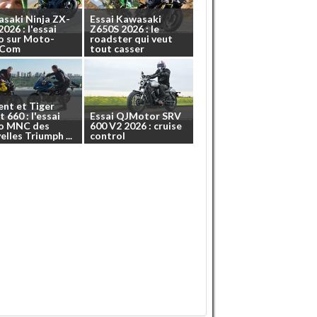
asaki
Ninja
ZX-
Essai
Kawasaki
2026
:
l'essai
Z650S
2026
:
le
o
sur
Moto-
roadster
qui
veut
.Com
tout
casser
ent
et
Tiger
t
660
:
l'essai
Essai
QJMotor
SRV
o
MNC
des
600
V2
2026
:
cruise
elles
Triumph
...
control