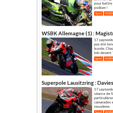
pour battre 
podium !
Sport
WSB
WSBK Allemagne (1) : Magistra
17 septemb
pas été ten
la pole, Cha
loin devant
Sport
WSB
Superpole Lausitzring : Davie
17 septemb
séance de S
particulière
camarades e
neuvième.
Sport
WSB