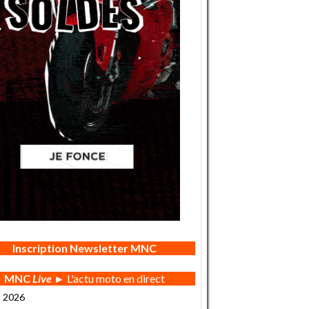
Inscription Newsletter MNC
MNC
Live
► L'actu moto en direct
t 2026