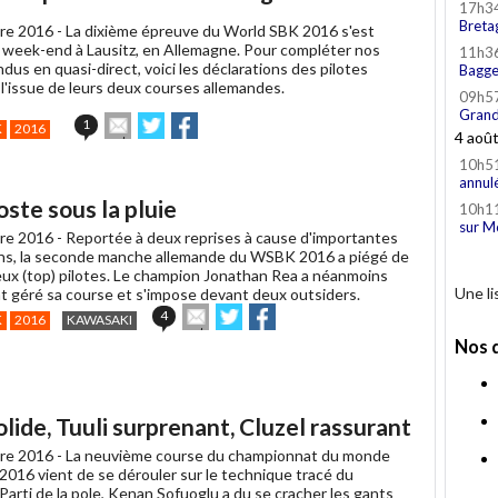
17h3
Breta
re 2016 -
La dixième épreuve du World SBK 2016 s'est
 week-end à Lausitz, en Allemagne. Pour compléter nos
11h3
us en quasi-direct, voici les déclarations des pilotes
Bagge
l'issue de leurs deux courses allemandes.
09h5
Grand
Envoyer
Partager
Partager
1
K
2016
4 aoû
cet
sur
sur
article
Twitter
Facebook
10h5
à
annul
un
ste sous la pluie
10h1
ami
sur M
re 2016 -
Reportée à deux reprises à cause d'importantes
ons, la seconde manche allemande du WSBK 2016 a piégé de
ux (top) pilotes. Le champion Jonathan Rea a néanmoins
Une l
t géré sa course et s'impose devant deux outsiders.
Envoyer
Partager
Partager
4
K
2016
KAWASAKI
cet
sur
sur
Nos 
article
Twitter
Facebook
à
un
ami
ide, Tuuli surprenant, Cluzel rassurant
re 2016 -
La neuvième course du championnat du monde
2016 vient de se dérouler sur le technique tracé du
 Parti de la pole, Kenan Sofuoglu a du se cracher les gants