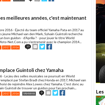
cet
sur
sur
article
Twitter
Facebook
à
un
"mes meilleures années, c'est maintenant
ami
bre 2016 -
Éjecté du team officiel Yamaha Pata en 2017 au
us jeune Michael van den Mark, Sylvain Guintoli recherche
n bon guidon - d'Aprilia ? - pour jouer le titre World
Moto-Net.Com a pu s'entretenir avec le champion 2014...
Envoyer
Partager
Partager
10
K
2017
2016
cet
sur
sur
article
Twitter
Facebook
à
un
ami
mplace Guintoli chez Yamaha
6 -
Le jeu des selles musicales se poursuit en World
 remplacé par Stefan Bradl chez Honda en 2017, Michael van
choisi de rejoindre Alex Lowes chez Yamaha. C'est donc au
ain Guintoli de trouver un guidon pour l'an prochain...
Les 
Envoyer
Partager
Partager
0
K
2017
2016
YAMAHA
cet
sur
sur
article
Twitter
Facebook
à