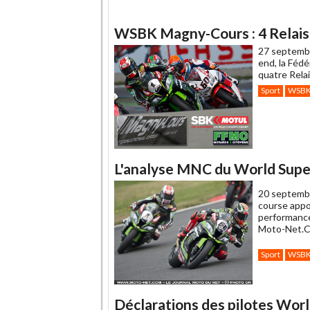
WSBK Magny-Cours : 4 Relais 
27 septemb
end, la Féd
quatre Rela
Sport
WSB
L'analyse MNC du World Supe
20 septemb
course appo
performance
Moto-Net.Co
Sport
WSB
Déclarations des pilotes Worl