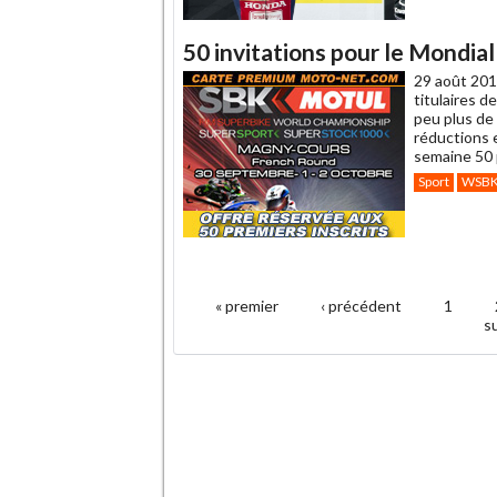
50 invitations pour le Mondi
29 août 201
titulaires d
peu plus de
réductions e
semaine 50 
Sport
WSB
.
« premier
‹ précédent
1
Pages
su