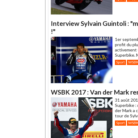
Interview Sylvain Guintoli : 
!"
1er septem
profit du pl
activement u
Superbike. 
Sport
WSB
WSBK 2017 : Van der Mark re
31 août 201
Superbike :
der Mark a 
tour de Sylv
Sport
WSB