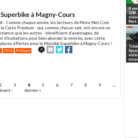
un
Kaw
ami
10R
al Superbike à Magny-Cours
vidé
Net
6 -
Comme chaque année, les lecteurs de Moto-Net.Com
e la Carte Premium - qui, comme chacun sait, ont encore un
 chance que les autres - bénéficient d'avantages, de
t d'invitations pour bien aborder la rentrée, avec cette
places offertes pour le Mondial Superbike à Magny-Cours !
Trid
Envoyer
Partager
Partager
0
Spor
K
2016
Pratique
cet
sur
sur
vidé
article
Twitter
Facebook
nouv
à
un
ami
2
3
4
5
6
7
8
9
…
ivant ›
dernier »