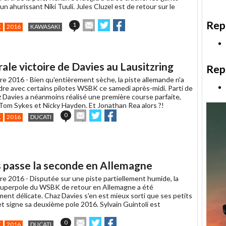
un ahurissant Niki Tuuli. Jules Cluzel est de retour sur le
Rep
Envoyer
Partager
Partager
1
K
2016
KAWASAKI
cet
sur
sur
article
Twitter
Facebook
à
un
le victoire de Davies au Lausitzring
ami
Rep
re 2016 -
Bien qu'entièrement sèche, la piste allemande n'a
dre avec certains pilotes WSBK ce samedi après-midi. Parti de
z Davies a néanmoins réalisé une première course parfaite,
 Tom Sykes et Nicky Hayden. Et Jonathan Rea alors ?!
Envoyer
Partager
Partager
0
K
2016
DUCATI
cet
sur
sur
article
Twitter
Facebook
à
un
ami
s passe la seconde en Allemagne
re 2016 -
Disputée sur une piste partiellement humide, la
uperpole du WSBK de retour en Allemagne a été
ment délicate. Chaz Davies s'en est mieux sorti que ses petits
t signe sa deuxième pole 2016. Sylvain Guintoli est
Envoyer
Partager
Partager
0
K
2016
DUCATI