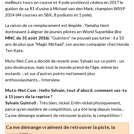
meilleurs tours en course et 4 pole positions) cédera en 2017 le
guidon de sa R1 d'usine à Michael van den Mark, champion WSSP
2014 (44 courses en SBK, 8 podiums et 1 pole).
La raison de ce remplacement est limpide : Yamaha tient
dorénavant à aligner de jeunes pilotes en World Superbike (lire
MNC du 31 août 2016
). "Guinters" ne pouvait pas lutter : il a 10
ans de plus que "Magic Michael", son ancien coéquipier chez Honda
Ten Kate.
Moto-Net.Com a décidé de revenir avec Sylvain sur ce point - un
peu douloureux, mais tout le monde prend de l'âge, même les
motards -, et sur d'autres points nettement plus
enthousiasmants... Interview.
Moto-Net.Com : Hello Sylvain, tout d'abord, comment vas-tu
à
15 jours de la reprise
?
Sylvain Guintoli :
Très bien, nickel. Enfin nickel physiquement,
parce qu'en matière de compétition, ça a été long depuis Imola...
Ca me démange vraiment de retrouver la piste, la compétition !
Ca me démange vraiment de retrouver la piste, la