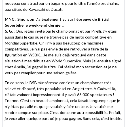
nouveau constructeur en bagarre pour le titre l'année prochaine,
aux côtés de Kawasaki et Ducati.
MNC : Sinon, on t'a également vu sur l'épreuve de British
Superbike le week-end dernier...
S. G. :
Oui, j'étais invité par le championnat et par Pirelli. J'y étais
aussi dans le cas où je ne trouve pas de moto compétitive en
Mondial Superbike. Or il n'y a pas beaucoup de machines
compétitives. Je n'ai pas envie de me retrouver à faire de la
figuration en WSBK... Je me suis déjà retrouvé dans cette
situation à mes débuts en World Superbike. Mais j'ai ensuite signé
chez Aprilia, j'ai gagné le titre. J'ai réalisé mon ascension et je ne
veux pas rempiler pour une saison galère.
En ce sens, le BSB m'intéresse car c'est un championnat très
relevé et disputé, très populaire ici en Angleterre. À Cadwell là,
c'était vraiment impressionnant, il y avait 65 000 spectateurs !
Énorme. C'est un beau championnat, cela faisait longtemps que je
n'y étais pas allé et que je voulais y faire un tour. Je voulais me
rendre compte sur place. C'est donc une autre possibilité... En fait,
je veux aller quelque part où je peux gagner. Sans cela, c'est inutile.