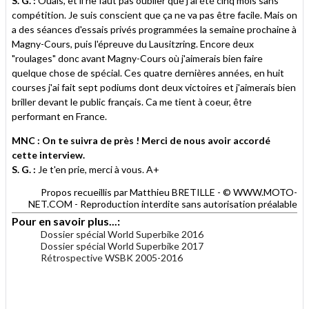
S. G. :
Ouais, et il ne faut pas oublier que j'ai été cinq mois sans
compétition. Je suis conscient que ça ne va pas être facile. Mais on
a des séances d'essais privés programmées la semaine prochaine à
Magny-Cours, puis l'épreuve du Lausitzring. Encore deux
"roulages" donc avant Magny-Cours où j'aimerais bien faire
quelque chose de spécial. Ces quatre dernières années, en huit
courses j'ai fait sept podiums dont deux victoires et j'aimerais bien
briller devant le public français. Ca me tient à coeur, être
performant en France.
MNC : On te suivra de près ! Merci de nous avoir accordé
cette interview.
S. G. :
Je t'en prie, merci à vous. A+
Propos recueillis par Matthieu BRETILLE - © WWW.MOTO-
NET.COM - Reproduction interdite sans autorisation préalable
Pour en savoir plus...:
Dossier spécial World Superbike 2016
Dossier spécial World Superbike 2017
Rétrospective WSBK 2005-2016
.