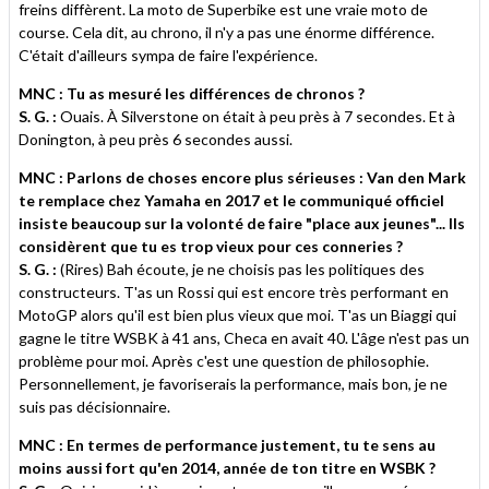
freins diffèrent. La moto de Superbike est une vraie moto de
course. Cela dit, au chrono, il n'y a pas une énorme différence.
C'était d'ailleurs sympa de faire l'expérience.
MNC : Tu as mesuré les différences de chronos ?
S. G. :
Ouais. À Silverstone on était à peu près à 7 secondes. Et à
Donington, à peu près 6 secondes aussi.
MNC : Parlons de choses encore plus sérieuses : Van den Mark
te remplace chez Yamaha en 2017 et le communiqué officiel
insiste beaucoup sur la volonté de faire "place aux jeunes"... Ils
considèrent que tu es trop vieux pour ces conneries ?
S. G. :
(Rires) Bah écoute, je ne choisis pas les politiques des
constructeurs. T'as un Rossi qui est encore très performant en
MotoGP alors qu'il est bien plus vieux que moi. T'as un Biaggi qui
gagne le titre WSBK à 41 ans, Checa en avait 40. L'âge n'est pas un
problème pour moi. Après c'est une question de philosophie.
Personnellement, je favoriserais la performance, mais bon, je ne
suis pas décisionnaire.
MNC : En termes de performance justement, tu te sens au
moins aussi fort qu'en 2014, année de ton titre en WSBK ?