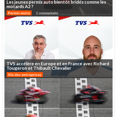
Les
jeunes
permis
auto
bientôt
bridés
comme
les
motards
A2
?
Permis moto
1 commentaire
TVS
accélère
en
Europe
et
en
France
avec
Richard
Tougeron
et
Thibault
Chevalier
Vie des entreprises