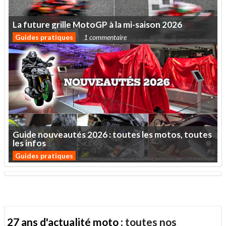
La
future
grille
MotoGP
à
la
mi-saison
2026
Guides pratiques
1 commentaire
Guide
nouveautés
2026
:
toutes
les
motos,
toutes
les
infos
Guides pratiques
27 ans d'actualité moto :
toutes nos