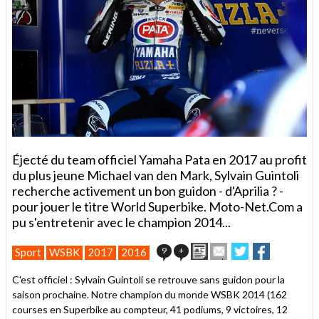
Éjecté du team officiel Yamaha Pata en 2017 au profit
du plus jeune Michael van den Mark, Sylvain Guintoli
recherche activement un bon guidon - d'Aprilia ? -
pour jouer le titre World Superbike. Moto-Net.Com a
pu s'entretenir avec le champion 2014...
Imprimer
Envoyer
Partager
Partager
9
+
Sport
WSBK
2017
2016
cet
sur
sur
article
Twitter
Facebook
C'est officiel : Sylvain Guintoli se retrouve sans guidon pour la
à
saison prochaine. Notre champion du monde WSBK 2014 (162
un
courses en Superbike au compteur, 41 podiums, 9 victoires, 12
ami