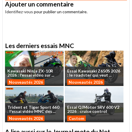
Ajouter un commentaire
Identifiez-vous
pour publier un commentaire.
.
Les derniers essais MNC
Kawasaki
Ninja
ZX-10R
Essai
Kawasaki
Z650S
2026
2026
:
l'essai
vidéo
sur
...
:
le
roadster
qui
veut
...
Nouveautés 2026
Nouveautés 2026
Trident
et
Tiger
Sport
660
Essai
QJMotor
SRV
600
V2
:
l'essai
vidéo
MNC
des
...
2026
:
cruise
control
Nouveautés 2026
Custom
A lire aussi sur le Journal moto du Net