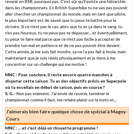
revenir en BSB, pourquoi pas. C'est sûr qu'il existe une hiérarchie
dans les championnats. En British Superbike tu ne vas pas pouvoir
aller chercher un championnat du monde, mais en tant que pilote,
le plus important est de savoir que tu peux te battre pour la
victoire. Si ce n'est pas le cas, alors que tu as ça dans le sang, tu
n'es pas heureux, tu ne peux pas te dépasser... et éventuellement,
tu peux te faire mal parce que ce n'est pas facile à accepter de
prendre ton mal en patience et de ne pas pouvoir être devant.
Cette année, je me suis fait mordre, ça ne l'a pas fait à Imola, mais
maintenant que je suis remis physiquement et je tiens à me
concentrer sur un challenge qui me motive !
MNC : Pour conclure, il reste encore quatre manches à
disputer cette saison. Tu as des objectifs précis en Superpole
où tu excellais en début de saison, puis en course ?
S. G. :
Non pas vraiment. J'ai envie de revenir, terminer le
championnat comme il faut, me refaire plaisir sur la moto et...
J'aimerais bien faire quelque chose de spécial à Magny-
Cours
MNC : ... et c'est déjà un chouette programme !