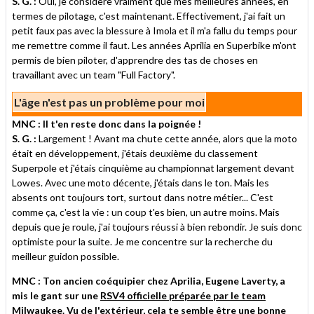
S. G. :
Oui, je considère vraiment que mes meilleures années, en
termes de pilotage, c'est maintenant. Effectivement, j'ai fait un
petit faux pas avec la blessure à Imola et il m'a fallu du temps pour
me remettre comme il faut. Les années Aprilia en Superbike m'ont
permis de bien piloter, d'apprendre des tas de choses en
travaillant avec un team "Full Factory".
L'âge n'est pas un problème pour moi
MNC : Il t'en reste donc dans la poignée !
S. G. :
Largement ! Avant ma chute cette année, alors que la moto
était en développement, j'étais deuxième du classement
Superpole et j'étais cinquième au championnat largement devant
Lowes. Avec une moto décente, j'étais dans le ton. Mais les
absents ont toujours tort, surtout dans notre métier... C'est
comme ça, c'est la vie : un coup t'es bien, un autre moins. Mais
depuis que je roule, j'ai toujours réussi à bien rebondir. Je suis donc
optimiste pour la suite. Je me concentre sur la recherche du
meilleur guidon possible.
MNC : Ton ancien coéquipier chez Aprilia, Eugene Laverty, a
mis le gant sur une
RSV4 officielle préparée par le team
Milwaukee
. Vu de l'extérieur, cela te semble être une bonne