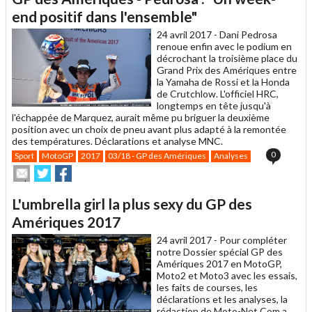
à
un
end positif dans l'ensemble"
ami
24 avril 2017 -
Dani Pedrosa
renoue enfin avec le podium en
décrochant la troisième place du
Grand Prix des Amériques entre
la Yamaha de Rossi et la Honda
de Crutchlow. L'officiel HRC,
longtemps en tête jusqu'à
l'échappée de Marquez, aurait même pu briguer la deuxième
position avec un choix de pneu avant plus adapté à la remontée
des températures. Déclarations et analyse MNC.
0
Sport
MotoGP
2017
03/18 - GP des Amériques
Analyses
Envoyer
Partager
Partager
cet
sur
sur
article
Twitter
Facebook
L'umbrella girl la plus sexy du GP des
à
un
Amériques 2017
ami
24 avril 2017 -
Pour compléter
notre Dossier spécial GP des
Amériques 2017 en MotoGP,
Moto2 et Moto3 avec les essais,
les faits de courses, les
déclarations et les analyses, la
rédaction de Moto-Net.Com a