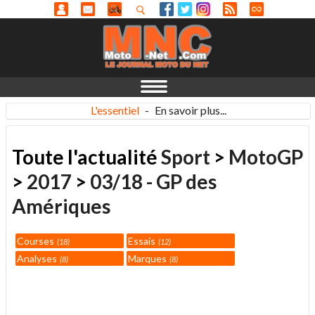
L'essentiel
-
En savoir plus...
Toute l'actualité
Sport
>
MotoGP
>
2017
>
03/18 - GP des
Amériques
Courses
Essais
18
12
Analyses
Marques
8
8