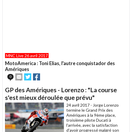
MNC Live 26 avril 2017
MotoAmerica : Toni Elias, l'autre conquistador des
Amériques
Envoyer
Partager
Partager
0
cet
sur
sur
article
Twitter
Facebook
GP des Amériques - Lorenzo : "La course
à
un
s'est mieux déroulée que prévu"
ami
24 avril 2017 -
Jorge Lorenzo
termine le Grand Prix des
Amériques à la 9ème place,
troisième pilote Ducati à
l'arrivée, avec la satisfaction
d'avoir progressé malgré son