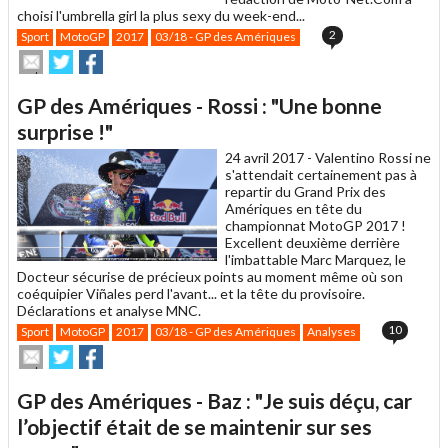
choisi l'umbrella girl la plus sexy du week-end...
2
Sport
MotoGP
2017
03/18 - GP des Amériques
Envoyer
Partager
Partager
cet
sur
sur
article
Twitter
Facebook
GP des Amériques - Rossi : "Une bonne
à
un
surprise !"
ami
24 avril 2017 -
Valentino Rossi ne
s'attendait certainement pas à
repartir du Grand Prix des
Amériques en tête du
championnat MotoGP 2017 !
Excellent deuxième derrière
l'imbattable Marc Marquez, le
Docteur sécurise de précieux points au moment même où son
coéquipier Viñales perd l'avant... et la tête du provisoire.
Déclarations et analyse MNC.
10
Sport
MotoGP
2017
03/18 - GP des Amériques
Analyses
Envoyer
Partager
Partager
cet
sur
sur
article
Twitter
Facebook
GP des Amériques - Baz : "Je suis déçu, car
à
un
l’objectif était de se maintenir sur ses
ami