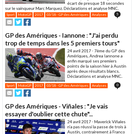
écart de presque 18 secondes
sur le vainqueur Marc Marquez. Déclarations et analyse MNC.
5
Sport
MotoGP
2017
03/18 - GP des Amériques
Analyses
Envoyer
Partager
Partager
cet
sur
sur
article
Twitter
Facebook
GP des Amériques - Iannone : "J'ai perdu
à
un
trop de temps dans les 5 premiers tours"
ami
24 avril 2017 -
7ème du GP des
Amériques, Andrea Iannone a
enfin marqué ses premiers
points de la saison hier à Austin
après deux résultats blancs.
Déclarations et analyse MNC.
0
Sport
MotoGP
2017
03/18 - GP des Amériques
Analyses
Envoyer
Partager
Partager
cet
sur
sur
article
Twitter
Facebook
GP des Amériques - Viñales : "Je vais
à
un
essayer d'oublier cette chute"...
ami
24 avril 2017 -
Maverick Viñales
n'a pas réussi la passe de trois à
Austin, contrairement à Franco