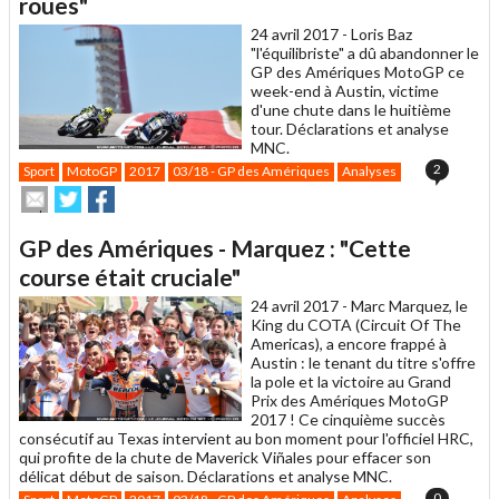
roues"
24 avril 2017 -
Loris Baz
"l'équilibriste" a dû abandonner le
GP des Amériques MotoGP ce
week-end à Austin, victime
d'une chute dans le huitième
tour. Déclarations et analyse
MNC.
2
Sport
MotoGP
2017
03/18 - GP des Amériques
Analyses
Envoyer
Partager
Partager
cet
sur
sur
article
Twitter
Facebook
GP des Amériques - Marquez : "Cette
à
un
course était cruciale"
ami
24 avril 2017 -
Marc Marquez, le
King du COTA (Circuit Of The
Americas), a encore frappé à
Austin : le tenant du titre s'offre
la pole et la victoire au Grand
Prix des Amériques MotoGP
2017 ! Ce cinquième succès
consécutif au Texas intervient au bon moment pour l'officiel HRC,
qui profite de la chute de Maverick Viñales pour effacer son
délicat début de saison. Déclarations et analyse MNC.
0