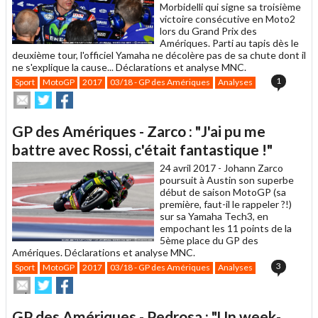
Morbidelli qui signe sa troisième
victoire consécutive en Moto2
lors du Grand Prix des
Amériques. Parti au tapis dès le
deuxième tour, l'officiel Yamaha ne décolère pas de sa chute dont il
ne s'explique la cause... Déclarations et analyse MNC.
1
Sport
MotoGP
2017
03/18 - GP des Amériques
Analyses
Envoyer
Partager
Partager
cet
sur
sur
article
Twitter
Facebook
GP des Amériques - Zarco : "J'ai pu me
à
un
battre avec Rossi, c'était fantastique !"
ami
24 avril 2017 -
Johann Zarco
poursuit à Austin son superbe
début de saison MotoGP (sa
première, faut-il le rappeler ?!)
sur sa Yamaha Tech3, en
empochant les 11 points de la
5ème place du GP des
Amériques. Déclarations et analyse MNC.
3
Sport
MotoGP
2017
03/18 - GP des Amériques
Analyses
Envoyer
Partager
Partager
cet
sur
sur
article
Twitter
Facebook
GP des Amériques - Pedrosa : "Un week-