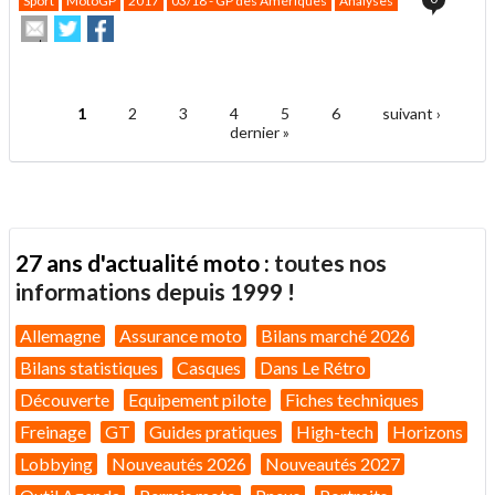
Sport
MotoGP
2017
03/18 - GP des Amériques
Analyses
Envoyer
Partager
Partager
cet
sur
sur
article
Twitter
Facebook
.
à
un
1
2
3
4
5
6
suivant ›
ami
Pages
dernier »
27 ans d'actualité moto :
toutes nos
informations depuis 1999 !
Allemagne
Assurance moto
Bilans marché 2026
Bilans statistiques
Casques
Dans Le Rétro
Découverte
Equipement pilote
Fiches techniques
Freinage
GT
Guides pratiques
High-tech
Horizons
Lobbying
Nouveautés 2026
Nouveautés 2027