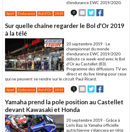
d'endurance EWC 2019/2020.
Envoyer
Partager
Partager
0
Sport
Endurance
Bol d'Or
2019
cet
sur
sur
article
Twitter
Facebook
Sur quelle chaîne regarder le Bol d'Or 2019
à
un
à la télé
ami
20 septembre 2019 -
Le
championnat du monde
d'endurance EWC 2019/2020
débute ce week-end avec le Bol
d'Or au Castellet (83).
Programme des diffusions TV en
direct et du live timing pour ceux
qui ne peuvent se rendre sur le circuit Paul Ricard.
Envoyer
Partager
Partager
1
Sport
Endurance
Bol d'Or
2019
cet
sur
sur
article
Twitter
Facebook
Yamaha prend la pole position au Castellet
à
un
devant Kawasaki et Honda
ami
20 septembre 2019 -
Grâce à
Loris Baz, la Yamaha officielle
autrichienne s'élancera en tête