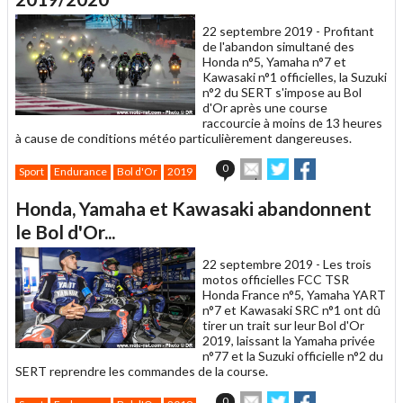
22 septembre 2019 -
Profitant
de l'abandon simultané des
Honda n°5, Yamaha n°7 et
Kawasaki n°1 officielles, la Suzuki
n°2 du SERT s'impose au Bol
d'Or après une course
raccourcie à moins de 13 heures
à cause de conditions météo particulièrement dangereuses.
Envoyer
Partager
Partager
0
Sport
Endurance
Bol d'Or
2019
cet
sur
sur
article
Twitter
Facebook
Honda, Yamaha et Kawasaki abandonnent
à
un
le Bol d'Or...
ami
22 septembre 2019 -
Les trois
motos officielles FCC TSR
Honda France n°5, Yamaha YART
n°7 et Kawasaki SRC n°1 ont dû
tirer un trait sur leur Bol d'Or
2019, laissant la Yamaha privée
n°77 et la Suzuki officielle n°2 du
SERT reprendre les commandes de la course.
Envoyer
Partager
Partager
0