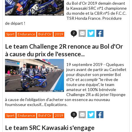
du Bol d'Or 2019 demain devant
la Kawasaki SRC n°1 championne
du monde et la CBR n°5 de F.C.C.
TSR Honda France. Procédure
de départ !
Envoyer
Partager
Partager
2
Sport
Endurance
Bol d'Or
2019
cet
sur
sur
article
Twitter
Facebook
Le team Challenge 2R renonce au Bol d'Or
à
un
à cause du prix de l'essence...
ami
19 septembre 2019 -
Quelques
jours avant de partir au Castellet
pour disputer son premier Bol
d'Or et accomplir "le rêve de
toute une équipe", le team
amateur et 100% bénévole
Challenge 2R a dû jeter l'éponge
à cause de l'obligation d'acheter son essence au nouveau
fournisseur exclusif... Explications.
Envoyer
Partager
Partager
0
Sport
Endurance
Bol d'Or
2019
cet
sur
sur
article
Twitter
Facebook
Le team SRC Kawasaki s'engage
à