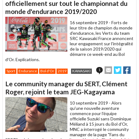
un
officiellement sur tout le championnat du
ami
monde d'endurance 2019/2020
16 septembre 2019 -
Forts de
leur titre de champion du monde
d'endurance, les Verts du team
SRC Kawasaki France annoncent
leur engagement sur l'intégralité
de la saison 2019/2020 qui
démarre ce week-end au Bol
d'Or. Explications.
Envoyer
Partager
Par
1
Sport
Endurance
Bol d'Or
2019
KAWASAKI
cet
sur
sur
article
Twitter
Facebo
Le community manager du SERT, Clément
à
un
Roger, rejoint le team JEG-Kagayama
ami
10 septembre 2019 -
Alors
qu'une nouvelle aventure
commence pour l'équipe
officielle Suzuki sans Dominique
Méliand à 15 jours du Bol d'Or,
MNC a interrogé le community
manager de la page "Fans du