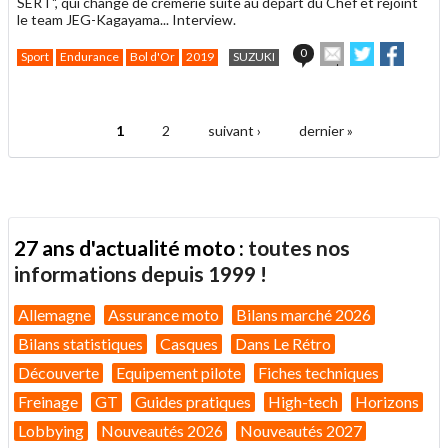
SERT", qui change de crémerie suite au départ du Chef et rejoint
le team JEG-Kagayama... Interview.
Envoyer
Partager
Partag
0
Sport
Endurance
Bol d'Or
2019
SUZUKI
cet
sur
sur
article
Twitter
Facebook
.
à
un
1
2
suivant ›
dernier »
ami
Pages
27 ans d'actualité moto :
toutes nos
informations depuis 1999 !
Allemagne
Assurance moto
Bilans marché 2026
Bilans statistiques
Casques
Dans Le Rétro
Découverte
Equipement pilote
Fiches techniques
Freinage
GT
Guides pratiques
High-tech
Horizons
Lobbying
Nouveautés 2026
Nouveautés 2027