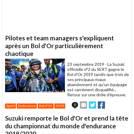
Pilotes et team managers s'expliquent
après un Bol d'Or particulièrement
chaotique
23 septembre 2019 -
La Suzuki
officielle n°2 du SERT gagne le
Bol d'Or 2019 tandis que trois de
ses principaux rivaux
abandonnent et qu'un équipage
est carrément disqualifié...
Retour sur une drôle d'épreuve.
Envoyer
Partager
Partager
0
Sport
Endurance
Bol d'Or
2019
cet
sur
sur
article
Twitter
Facebook
Suzuki remporte le Bol d'Or et prend la tête
à
un
du championnat du monde d'endurance
ami
2019/2020