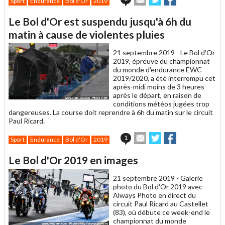
Sport
Endurance
Bol d'Or
2019
cet
sur
sur
article
Twitter
Facebook
Le Bol d'Or est suspendu jusqu'à 6h du
à
un
matin à cause de violentes pluies
ami
21 septembre 2019 -
Le Bol d'Or
2019, épreuve du championnat
du monde d'endurance EWC
2019/2020, a été interrompu cet
après-midi moins de 3 heures
après le départ, en raison de
conditions météos jugées trop
dangereuses. La course doit reprendre à 6h du matin sur le circuit
Paul Ricard.
Envoyer
Partager
Partager
1
Sport
Endurance
Bol d'Or
2019
cet
sur
sur
article
Twitter
Facebook
Le Bol d'Or 2019 en images
à
un
21 septembre 2019 -
Galerie
ami
photo du Bol d'Or 2019 avec
Always Photo en direct du
circuit Paul Ricard au Castellet
(83), où débute ce week-end le
championnat du monde