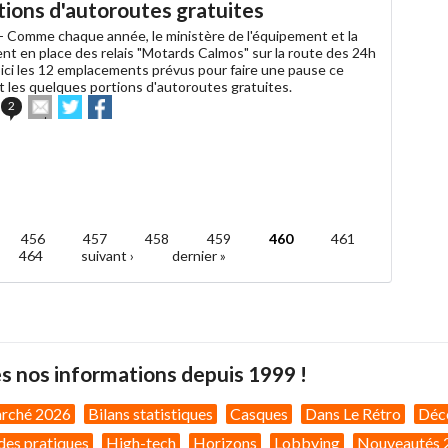
tions d'autoroutes gratuites
ami
 -
Comme chaque année, le ministère de l'équipement et la
t en place des relais "Motards Calmos" sur la route des 24h
ici les 12 emplacements prévus pour faire une pause ce
 les quelques portions d'autoroutes gratuites.
Envoyer
Partager
Partager
2
cet
sur
sur
article
Twitter
Facebook
à
un
ami
456
457
458
459
460
461
464
suivant ›
dernier »
s nos informations depuis 1999 !
arché 2026
Bilans statistiques
Casques
Dans Le Rétro
Déc
des pratiques
High-tech
Horizons
Lobbying
Nouveautés 