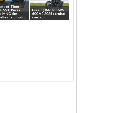
ent
et
Tiger
t
660
:
l'essai
Essai
QJMotor
SRV
o
MNC
des
600
V2
2026
:
cruise
elles
Triumph
...
control