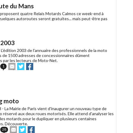
ami
oute du Mans
C proposent quatre Relais Motards Calmos ce week-end à
Quelques autoroutes seront gratuites... mais peut-être pas
s 2003
-
L'édition 2003 de l'annuaire des professionnels de la moto
s de 1500 adresses de concessionnaires dûment
par les lecteurs de Moto-Net.
Envoyer
Partager
Partager
1
cet
sur
sur
article
Twitter
Facebook
à
un
ami
ng moto
3 -
La Mairie de Paris vient d'inaugurer un nouveau type de
o réservé aux deux roues motorisés. Elle attend d'analyser les
es motards pour le dupliquer en plusieurs centaines
es. Découverte.
Envoyer
Partager
Partager
28