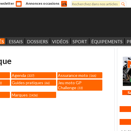
Rechercher
wsletter
Annonces occasions
Formulaire de recherche
ÉS
ESSAIS
DOSSIERS
VIDÉOS
SPORT
ÉQUIPEMENTS
P
que
Agenda
Assurance moto
337
166
Guides pratiques
Jeu moto GP
0
66
Challenge
33
S
Marques
1436