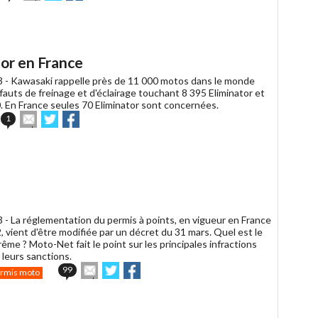
cet
sur
sur
article
Twitter
Facebook
à
un
ami
or en France
3 -
Kawasaki rappelle près de 11 000 motos dans le monde
auts de freinage et d'éclairage touchant 8 395 Eliminator et
 En France seules 70 Eliminator sont concernées.
Envoyer
Partager
Partager
1
cet
sur
sur
article
Twitter
Facebook
à
un
ami
3 -
La réglementation du permis à points, en vigueur en France
 vient d'être modifiée par un décret du 31 mars. Quel est le
me ? Moto-Net fait le point sur les principales infractions
 leurs sanctions.
Envoyer
Partager
Partager
99
rmis moto
cet
sur
sur
article
Twitter
Facebook
à
un