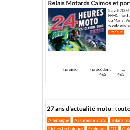
Relais Motards Calmos et por
8 avril 2003
FFMC metten
du Mans. Vo
week-end et
Pratique
.
« premier
‹ précédent
…
Pages
462
463
27 ans d'actualité moto :
toute
Allemagne
Assurance moto
Bilans m
Fiches techniques
Freinage
GT
Gui