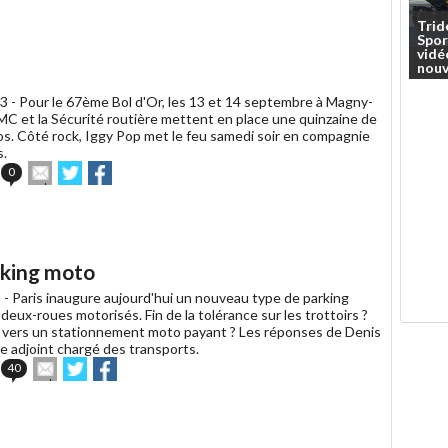
à
un
Trid
Spor
ami
vidé
nouv
3 -
Pour le 67ème Bol d'Or, les 13 et 14 septembre à Magny-
FMC et la Sécurité routière mettent en place une quinzaine de
os. Côté rock, Iggy Pop met le feu samedi soir en compagnie
s.
Envoyer
Partager
Partager
0
cet
sur
sur
article
Twitter
Facebook
à
un
ami
rking moto
 -
Paris inaugure aujourd'hui un nouveau type de parking
deux-roues motorisés. Fin de la tolérance sur les trottoirs ?
 vers un stationnement moto payant ? Les réponses de Denis
e adjoint chargé des transports.
Envoyer
Partager
Partager
40
cet
sur
sur
article
Twitter
Facebook
à
un