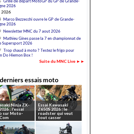
5
Grille de départ MotoGP du GP de Grande-
gne 2026
t 2026
4
Marco Bezzecchi ouvre le GP de Grande-
gne 2026
9
Newsletter MNC du 7 aout 2026
9
Mathieu Gines passe la 7 en championnat de
e Supersport 2026
7
Trop chaud à moto ? Testez le frigo pour
n Do Hiemon Box !
Suite du MNC Live ►►
derniers essais moto
asaki
Ninja
ZX-
Essai
Kawasaki
2026
:
l'essai
Z650S
2026
:
le
o
sur
Moto-
roadster
qui
veut
.Com
tout
casser