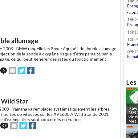
14h3
Breta
7 aoû
18h2
Breta
16h1
uble allumage
10h2
Franc
e 2003 -
BMW rappelle les Boxer équipés du double allumage
09h2
d’injection de la sonde à oxygène risque d'être parasité par le
humai
lumage, ce qui peut générer des ratés du fonctionnement
Envoyer
Partager
Partager
6
cet
sur
sur
article
Twitter
Facebook
Les 
à
un
ami
 Wild Star
Kaw
2003 -
Yamaha va remplacer systématiquement les arbres
10R
s boîtes de vitesses sur les XV1600 A Wild Star de 2001.
vidé
e d'exemplaires sont concernés en France.
Net
Envoyer
Partager
Partager
69
cet
sur
sur
article
Twitter
Facebook