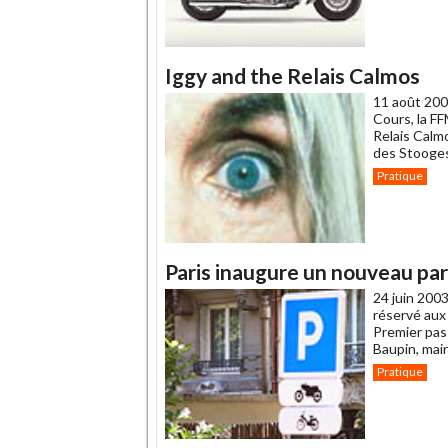
Iggy and the Relais Calmos
11 août 200
Cours, la F
Relais Calm
des Stooge
Pratique
Paris inaugure un nouveau pa
24 juin 2003
réservé aux 
Premier pas
Baupin, mair
Pratique