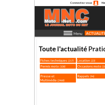
Connectez-vous
Ne
ACTUALIT
Menu
Toute l'actualité
Prati
Fiches techniques
Location
217
23
Permis moto
Occasions moto
108
1
Presse et
Rappels
94
Multimédia
2468