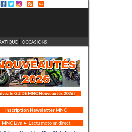
RATIQUE
OCCASIONS
uivez le GUIDE MNC Nouveautés 2026 !
Inscription Newsletter MNC
MNC
Live
► L'actu moto en direct