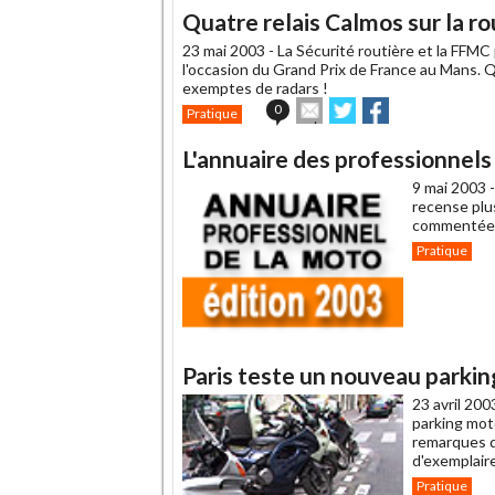
Quatre relais Calmos sur la r
23 mai 2003 -
La Sécurité routière et la FFM
l'occasion du Grand Prix de France au Mans. 
exemptes de radars !
Envoyer
Partager
Partager
0
Pratique
cet
sur
sur
article
Twitter
Facebook
L'annuaire des professionnel
à
un
9 mai 2003 
ami
recense plu
commentées 
Pratique
Paris teste un nouveau parki
23 avril 200
parking mot
remarques d
d'exemplair
Pratique