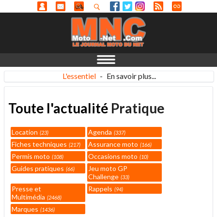
L'essentiel
-
En savoir plus...
Toute l'actualité
Pratique
Location
Agenda
23
337
Fiches techniques
Assurance moto
217
166
Permis moto
Occasions moto
108
10
Guides pratiques
Jeu moto GP
66
Challenge
33
Presse et
Rappels
94
Multimédia
2468
Marques
1436