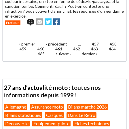
couleur incertaine, un stop en forme de cédez-le-passage... et la
sanction tombe. Comment réagir ? Peut-on contester une
infraction ? Sous couvert d'anonymat, les réponses d'un gendarme
en exercice.
Envoyer
Partager
Partager
51
Pratique
cet
sur
sur
article
Twitter
Facebook
.
à
un
« premier
‹ précédent
…
457
458
ami
Pages
459
460
461
462
463
464
465
suivant ›
dernier »
27 ans d'actualité moto :
toutes nos
informations depuis 1999 !
Allemagne
Assurance moto
Bilans marché 2026
Bilans statistiques
Casques
Dans Le Rétro
Découverte
Equipement pilote
Fiches techniques