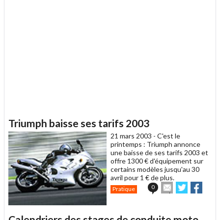
Triumph baisse ses tarifs 2003
21 mars 2003 -
C'est le
printemps : Triumph annonce
une baisse de ses tarifs 2003 et
offre 1300 € d'équipement sur
certains modèles jusqu'au 30
avril pour 1 € de plus.
Envoyer
Partager
Parta
0
Pratique
cet
sur
sur
article
Twitter
Facebook
à
Calendriers des stages de conduite moto
un