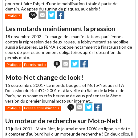
pourront faire l'objet d'une immobilisation totale à partir de
demain. Adeptes du tuning de plaques, aux abris !
Envoyer
Partager
Partager
84
Pratique
cet
sur
sur
article
Twitter
Facebook
Les motards maintiennent la pression
à
un
18 novembre 2002 -
En marge des manifestations parisiennes
ami
contre la répression des deux-roues, le lobby motard se mobilise
aussi à Bruxelles. La FEMA s'oppose notamment à l'instauration de
cours de perfectionnement obligatoires après l'obtention du
permis moto.
Envoyer
Partager
Partager
8
Pratique
Permis moto
cet
sur
sur
article
Twitter
Facebook
Moto-Net change de look !
à
un
15 septembre 2001 -
Le monde bouge... et Moto-Net aussi ! A
ami
l'occasion du Bol d'Or 2001 et à la veille du Salon de la Moto de
Paris, nous sommes très heureux de vous présenter la 3ème
version du premier journal moto sur internet...
Envoyer
Partager
Partager
3
Pratique
Presse et Multimédia
cet
sur
sur
article
Twitter
Facebook
Un moteur de recherche sur Moto-Net !
à
un
13 juillet 2001 -
Moto-Net, le journal moto 100% en ligne, se dote
ami
à compter d'aujourd'hui d'un moteur de recherche ! En deux clics, il