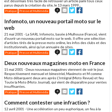
est désormais très facile de retrouver un article pami tous ceux
parus depuis la création du site, le 13 mars 1999...
Envoyer
Partager
Partager
3
Pratique
Presse et Multimédia
cet
sur
sur
article
Twitter
Facebook
Infomoto, un nouveau portail moto sur le
à
un
web
ami
21 mai 2001 -
La SARL Infomoto, basée à Mulhouse (France), vient
d'ouvrir un nouveau portail moto sur le web. Il offre une sélection
d'articles tirés de la presse moto online, les infos des clubs et des
institutionnels, ainsi qu'un annuaire de sites.
Envoyer
Partager
Partager
2
Pratique
Presse et Multimédia
cet
sur
sur
article
Twitter
Facebook
Deux nouveaux magazines moto en France
à
un
15 mai 2001 -
Deux nouveaux magazines viennent de voir le jour.
ami
Respectivement mensuel et bimestriel, Maximoto et M comme
Moto débarquent deux ans après L'Intégral (Moto Revue) et feu
Toute la Moto (Moto Journal), qui vient de disparaître pour ventes
insuffisantes.
Envoyer
Partager
Partager
4
Pratique
Presse et Multimédia
cet
sur
sur
article
Twitter
Facebook
Comment contester une infraction ?
à
un
12 avril 2001 -
Une accélération un peu euphorique, un feu à la
ami