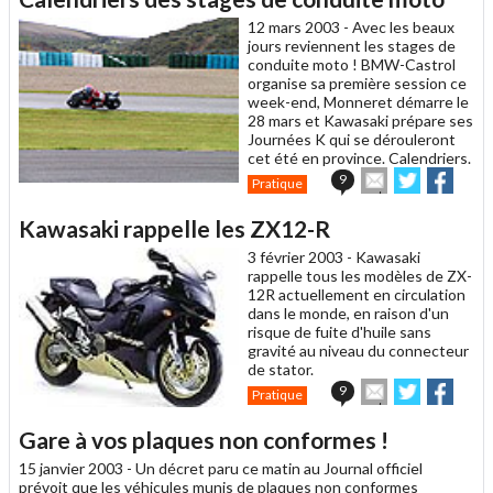
ami
12 mars 2003 -
Avec les beaux
jours reviennent les stages de
conduite moto ! BMW-Castrol
organise sa première session ce
week-end, Monneret démarre le
28 mars et Kawasaki prépare ses
Journées K qui se dérouleront
cet été en province. Calendriers.
Envoyer
Partager
Parta
9
Pratique
cet
sur
sur
article
Twitter
Facebook
Kawasaki rappelle les ZX12-R
à
un
3 février 2003 -
Kawasaki
ami
rappelle tous les modèles de ZX-
12R actuellement en circulation
dans le monde, en raison d'un
risque de fuite d'huile sans
gravité au niveau du connecteur
de stator.
Envoyer
Partager
Parta
9
Pratique
cet
sur
sur
article
Twitter
Facebook
Gare à vos plaques non conformes !
à
un
15 janvier 2003 -
Un décret paru ce matin au Journal officiel
ami
prévoit que les véhicules munis de plaques non conformes