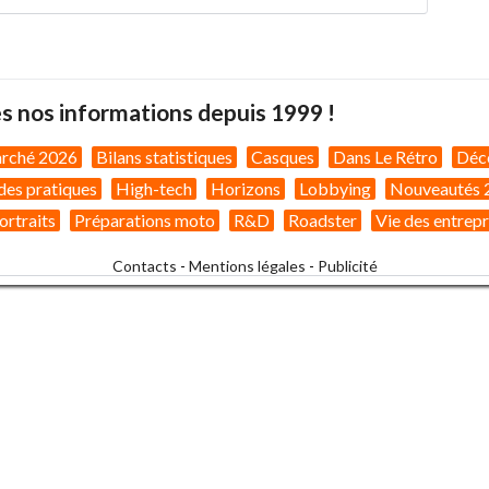
s nos informations depuis 1999 !
arché 2026
Bilans statistiques
Casques
Dans Le Rétro
Déc
des pratiques
High-tech
Horizons
Lobbying
Nouveautés 
ortraits
Préparations moto
R&D
Roadster
Vie des entrepr
Contacts
-
Mentions légales
-
Publicité