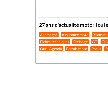
27 ans d'actualité moto :
toute
Allemagne
Assurance moto
Bilans m
Fiches techniques
Freinage
GT
Gui
Outil Agenda
Permis moto
Pneus
P