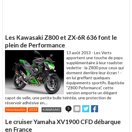
Les Kawasaki Z800 et ZX-6R 636 font le
plein de Performance
13 août 2013 -
Les Verts
apportent une touche de peps
supplémentaire à leur roadster
vedette - la Z800 pour ceux qui
dorment derrière leur écran ! -
en lui greffant quelques
équipements sportifs. Baptisée
"Z800 Peformance", cette
version emporte un élégant
capot de selle, une petite bulle teintée, une protection de
réservoir adhésive en…
Envoyer
Partager
Partager
5
Nouveautés
2013
KAWASAKI
cet
sur
sur
article
Twitter
Facebook
Le cruiser Yamaha XV1900 CFD débarque
à
un
en France