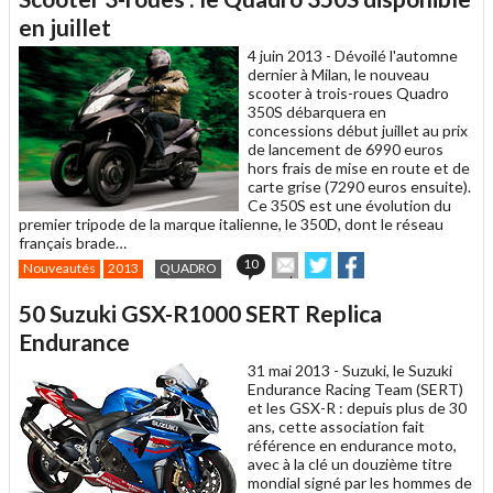
à
un
en juillet
ami
4 juin 2013 -
Dévoilé l'automne
dernier à Milan, le nouveau
scooter à trois-roues Quadro
350S débarquera en
concessions début juillet au prix
de lancement de 6990 euros
hors frais de mise en route et de
carte grise (7290 euros ensuite).
Ce 350S est une évolution du
premier tripode de la marque italienne, le 350D, dont le réseau
français brade…
Envoyer
Partager
Partager
10
Nouveautés
2013
QUADRO
cet
sur
sur
article
Twitter
Facebook
50 Suzuki GSX-R1000 SERT Replica
à
un
Endurance
ami
31 mai 2013 -
Suzuki, le Suzuki
Endurance Racing Team (SERT)
et les GSX-R : depuis plus de 30
ans, cette association fait
référence en endurance moto,
avec à la clé un douzième titre
mondial signé par les hommes de