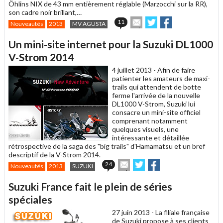
Öhlins NIX de 43 mm entièrement réglable (Marzocchi sur la RR),
son cadre noir brillant,…
Envoyer
Partager
Partager
11
Nouveautés
2013
MV AGUSTA
cet
sur
sur
article
Twitter
Facebook
Un mini-site internet pour la Suzuki DL1000
à
un
V-Strom 2014
ami
4 juillet 2013 -
Afin de faire
patienter les amateurs de maxi-
trails qui attendent de botte
ferme l'arrivée de la nouvelle
DL1000 V-Strom, Suzuki lui
consacre un mini-site officiel
comprenant notamment
quelques visuels, une
intéressante et détaillée
rétrospective de la saga des "big trails" d'Hamamatsu et un bref
descriptif de la V-Strom 2014.
Envoyer
Partager
Partager
24
Nouveautés
2013
SUZUKI
cet
sur
sur
article
Twitter
Facebook
Suzuki France fait le plein de séries
à
un
spéciales
ami
27 juin 2013 -
La filiale française
de Suzuki propose à ses clients