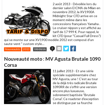
ami
2 août 2013 -
Dévoilée lors du
dernier salon EICMA de Milan en
novembre 2012, la XV1900A
Midnight Star CFD arrive en ce
moment même dans les
concessions françaises Yamaha .
Le cruiser nippon y est affiché au
tarif de 17 999 €. Pour rappel, le
kit CFD (pour "Casual Full Dress")
qui se monte sur une XV1900 modèle 2012 est composé d'un
saute-vent " custom style…
Envoyer
Partager
Partager
2
Nouveautés
2013
YAMAHA
cet
sur
sur
article
Twitter
Facebook
Nouveauté moto : MV Agusta Brutale 1090
à
un
Corsa
ami
11 juillet 2013 -
Et une série
spéciale supplémentaire chez
MV Agusta, une ! C'est au tour
de la déjà très radicale Brutale
1090RR de s'offrir une version
encore plus luxueuse,
sobrement baptisée "Brutale
Corsa". Ce roadster d'exception
se distingue par sa fourche