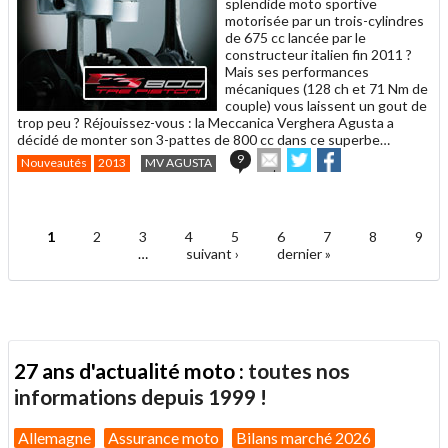
splendide moto sportive
motorisée par un trois-cylindres
de 675 cc lancée par le
constructeur italien fin 2011 ?
Mais ses performances
mécaniques (128 ch et 71 Nm de
couple) vous laissent un gout de
trop peu ? Réjouissez-vous : la Meccanica Verghera Agusta a
décidé de monter son 3-pattes de 800 cc dans ce superbe…
Envoyer
Partager
Partager
9
Nouveautés
2013
MV AGUSTA
cet
sur
sur
article
Twitter
Facebook
.
à
un
1
2
3
4
5
6
7
8
9
ami
Pages
…
suivant ›
dernier »
27 ans d'actualité moto :
toutes nos
informations depuis 1999 !
Allemagne
Assurance moto
Bilans marché 2026