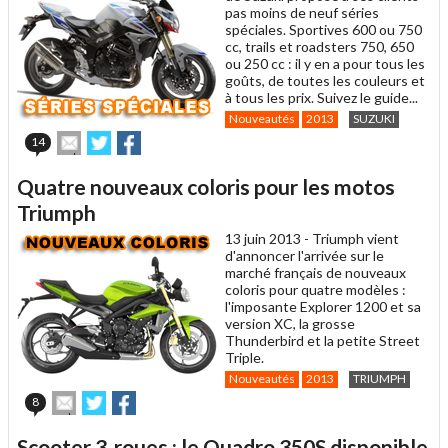
pas moins de neuf séries
spéciales. Sportives 600 ou 750
cc, trails et roadsters 750, 650
ou 250 cc : il y en a pour tous les
goûts, de toutes les couleurs et
à tous les prix. Suivez le guide...
Nouveautés
2013
SUZUKI
Envoyer
Partager
Partager
14
cet
sur
sur
article
Twitter
Facebook
Quatre nouveaux coloris pour les motos
à
un
Triumph
ami
13 juin 2013 -
Triumph vient
d'annoncer l'arrivée sur le
marché français de nouveaux
coloris pour quatre modèles :
l'imposante Explorer 1200 et sa
version XC, la grosse
Thunderbird et la petite Street
Triple.
Nouveautés
2013
TRIUMPH
Envoyer
Partager
Partager
8
cet
sur
sur
article
Twitter
Facebook
Scooter 3-roues : le Quadro 350S disponible