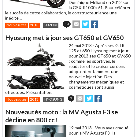
Dominique Méliand en 2012 sur
la GSX-R1000 n°1. Pour célébrer
le succès de cette collaboration, le constructeur lance une
inédite…
Envoyer
Partager
Partager
10
Nouveautés
2013
SUZUKI
cet
sur
sur
article
Twitter
Facebook
Hyosung met à jour ses GT650 et GV650
à
un
24 mai 2013 -
Après ses GTR
ami
125 et 650, Hyosung met à jour
pour 2013 ses GT650 et GV650
: comme les sportives, le
roadster et le cruiser coréens
adoptent notamment une
nouvelle injection. Des
changements mécaniques et
cosmétiques sont aussi
effectués. Présentation.
Envoyer
Partager
Partager
3
Nouveautés
2013
HYOSUNG
cet
sur
sur
article
Twitter
Facebook
Nouveautés moto : la MV Agusta F3 se
à
un
décline en 800 cc !
ami
19 mai 2013 -
Vous avez craqué
pour la MV Agusta F3 , la