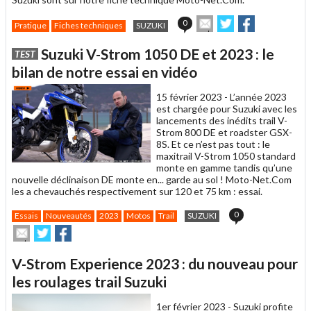
Envoyer
Partager
Partager
0
Pratique
Fiches techniques
SUZUKI
cet
sur
sur
article
Twitter
Facebook
Suzuki V-Strom 1050 DE et 2023 : le
TEST
à
un
bilan de notre essai en vidéo
ami
15 février 2023 -
L’année 2023
est chargée pour Suzuki avec les
lancements des inédits trail V-
Strom 800 DE et roadster GSX-
8S. Et ce n’est pas tout : le
maxitrail V-Strom 1050 standard
monte en gamme tandis qu’une
nouvelle déclinaison DE monte en... garde au sol ! Moto-Net.Com
les a chevauchés respectivement sur 120 et 75 km : essai.
0
Essais
Nouveautés
2023
Motos
Trail
SUZUKI
Envoyer
Partager
Partager
cet
sur
sur
article
Twitter
Facebook
V-Strom Experience 2023 : du nouveau pour
à
un
les roulages trail Suzuki
ami
1er février 2023 -
Suzuki profite