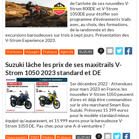
de l'arrivée de ses nouvelles V-
Strom 800DE et V-Strom
1050DE pour étoffer son
programme d'événements trails
avec, au choix, des formations,
de la randonnée et des
excursions baroudeuses sur trois à sept jours. Présentation des
V-Strom Experience 2023.
Envoyer
Partage
Par
0
Horizons
Voyages
Pratique
Agenda
SUZUKI
cet
sur
sur
article
Twitter
Facebo
Suzuki lâche les prix de ses maxitrails V-
à
un
Strom 1050 2023 standard et DE
ami
1er décembre 2022 -
Attendues
pour mars 2023 en France, les
nouvelles V-Strom 1050 peuvent
d’ores et déjà être commandées
sur le site marchand Smart Buy
Suzuki. Prévoyez 15 399 euros
pour le modèle standard mieux
équipé qu’auparavant, et 15 999 euros pour la baroudeuse V-
Strom 1050 DE. Pas cher, pour une A-d-venturière ?
Envoyer
Partager
Part
0
Nouveautés
2023
Motos
Pratique
SUZUKI