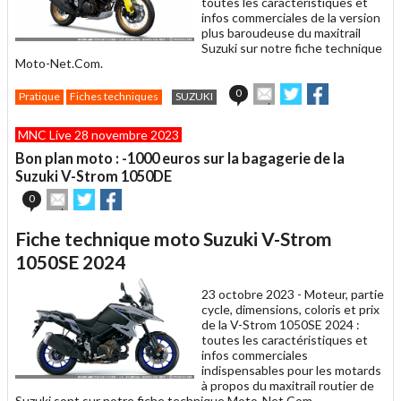
toutes les caractéristiques et
infos commerciales de la version
plus baroudeuse du maxitrail
Suzuki sur notre fiche technique
Moto-Net.Com.
Envoyer
Partager
Partager
0
Pratique
Fiches techniques
SUZUKI
cet
sur
sur
article
Twitter
Facebook
MNC Live 28 novembre 2023
à
un
Bon plan moto : -1000 euros sur la bagagerie de la
ami
Suzuki V-Strom 1050DE
Envoyer
Partager
Partager
0
cet
sur
sur
article
Twitter
Facebook
Fiche technique moto Suzuki V-Strom
à
un
1050SE 2024
ami
23 octobre 2023 -
Moteur, partie
cycle, dimensions, coloris et prix
de la V-Strom 1050SE 2024 :
toutes les caractéristiques et
infos commerciales
indispensables pour les motards
à propos du maxitrail routier de
Suzuki sont sur notre fiche technique Moto-Net.Com.