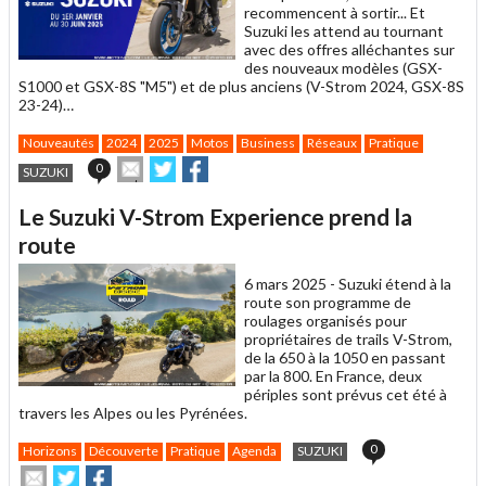
recommencent à sortir... Et
Suzuki les attend au tournant
avec des offres alléchantes sur
des nouveaux modèles (GSX-
S1000 et GSX-8S "M5") et de plus anciens (V-Strom 2024, GSX-8S
23-24)…
Nouveautés
2024
2025
Motos
Business
Réseaux
Pratique
Envoyer
Partager
Partager
0
SUZUKI
cet
sur
sur
article
Twitter
Facebook
Le Suzuki V-Strom Experience prend la
à
un
route
ami
6 mars 2025 -
Suzuki étend à la
route son programme de
roulages organisés pour
propriétaires de trails V-Strom,
de la 650 à la 1050 en passant
par la 800. En France, deux
périples sont prévus cet été à
travers les Alpes ou les Pyrénées.
0
Horizons
Découverte
Pratique
Agenda
SUZUKI
Envoyer
Partager
Partager