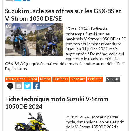
cet
sur
sur
article
Twitter
Facebook
Suzuki muscle ses offres sur les GSX-8S et
à
un
V-Strom 1050 DE/SE
ami
17 mai 2024 -
L'offre de
printemps Suzuki sur les
maxitrails V-Strom 1050 DE et SE
est non seulement reconduite
jusqu'au 31 juillet 2024, mais
augmentée ! De même, celle qui
concerne le roadster mid-size
GSX-8S A2 jusqu'à fin mai est désormais étendue au modèle ''Full''.
Explications.
Nouveautés
2024
Motos
Business
Réseaux
Pratique
SUZUKI
Envoyer
Partager
Partager
0
cet
sur
sur
article
Twitter
Facebook
Fiche technique moto Suzuki V-Strom
à
un
1050DE 2024
ami
25 avril 2024 -
Moteur, partie
cycle, dimensions, coloris et prix
de la V-Strom 1050DE 2024 :