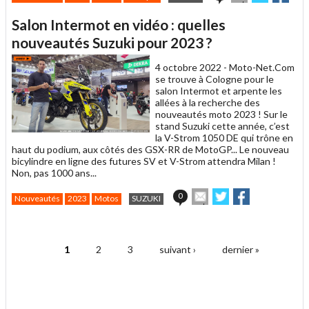
cet
sur
sur
article
Twitter
Faceboo
Salon Intermot en vidéo : quelles
à
un
nouveautés Suzuki pour 2023 ?
ami
4 octobre 2022 -
Moto-Net.Com
se trouve à Cologne pour le
salon Intermot et arpente les
allées à la recherche des
nouveautés moto 2023 ! Sur le
stand Suzuki cette année, c’est
la V-Strom 1050 DE qui trône en
haut du podium, aux côtés des GSX-RR de MotoGP... Le nouveau
bicylindre en ligne des futures SV et V-Strom attendra Milan !
Non, pas 1000 ans...
Envoyer
Partager
Partager
0
Nouveautés
2023
Motos
SUZUKI
cet
sur
sur
article
Twitter
Facebook
.
à
un
1
2
3
suivant ›
dernier »
ami
Pages