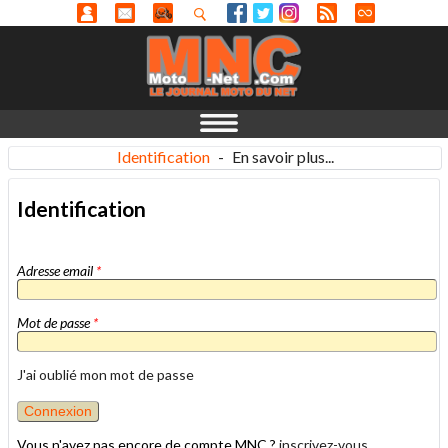
Identification
-
En savoir plus...
Identification
Adresse email
*
Mot de passe
*
J'ai oublié mon mot de passe
Vous n'avez pas encore de compte MNC ?
inscrivez-vous