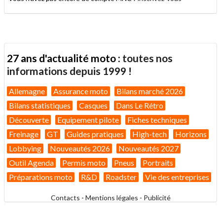
27 ans d'actualité moto :
toutes nos
informations depuis 1999 !
Allemagne
Assurance moto
Bilans marché 2026
Bilans statistiques
Casques
Dans Le Rétro
Découverte
Equipement pilote
Fiches techniques
Freinage
GT
Guides pratiques
High-tech
Horizons
Lobbying
Nouveautés 2026
Nouveautés 2027
Outil Agenda
Permis moto
Pneus
Portraits
Préparations moto
R&D
Roadster
Vie des entreprises
Contacts
-
Mentions légales
-
Publicité