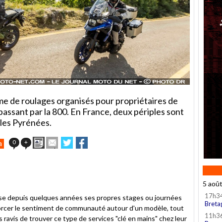
me de roulages organisés pour propriétaires de
 passant par la 800. En France, deux périples sont
 les Pyrénées.
Imprimer
Envoyer
Partager
Partager
0
+
a
cet
sur
sur
article
Twitter
Facebook
à
un
ami
5 aoû
17h3
se depuis quelques années ses propres stages ou journées
Breta
forcer le sentiment de communauté autour d'un modèle, tout
11h3
es ravis de trouver ce type de services "clé en mains" chez leur