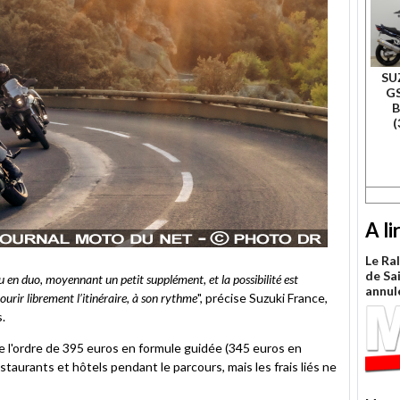
SU
GS
B
(
A li
Le Ra
de Sa
 en duo, moyennant un petit supplément, et la possibilité est
annul
ourir librement l’itinéraire, à son rythme
", précise Suzuki France,
s.
e l'ordre de 395 euros en formule guidée (345 euros en
staurants et hôtels pendant le parcours, mais les frais liés ne