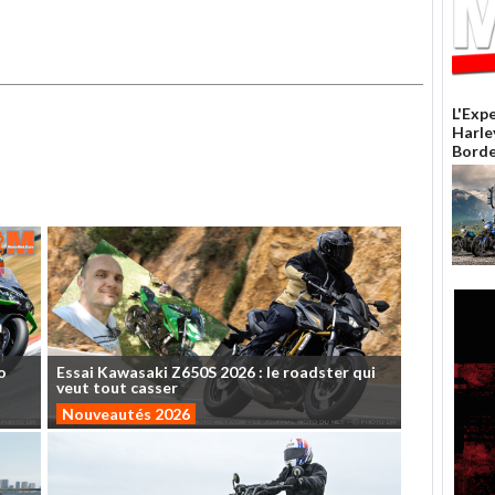
L'Exp
Harle
Borde
o
Essai
Kawasaki
Z650S
2026
:
le
roadster
qui
veut
tout
casser
Nouveautés 2026