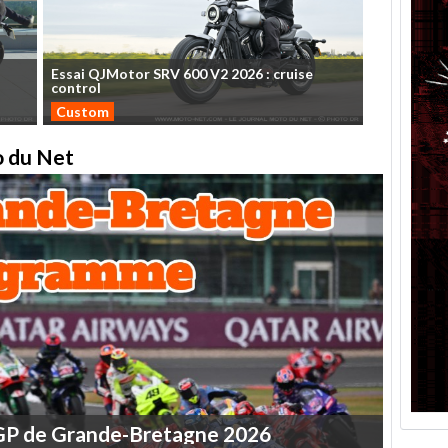
Essai
QJMotor
SRV
600
V2
2026
:
cruise
control
Custom
to du Net
GP
de
Grande-Bretagne
2026