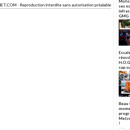
Moto 
OM - Reproduction interdite sans autorisation préalable
ses n
infra
GMG 
Escal
réuss
H.O.G.
cap su
Beau 
mome
prog
Metze
!