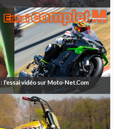
:
l'essai
vidéo
sur
Moto-Net.Com