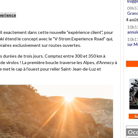
Bagge
09h5
Grand
perience
4 aoû
10h5
crit exactement dans cette nouvelle "expérience client", pour
annul
ki étend le concept avec le "V-Strom Experience Road" qui,
10h1
sur M
éraires exclusivement sur routes ouvertes.
s durées de trois jours. Comptez entre 300 et 350 km à
de virolos ! La première boucle traverse les Alpes, d'Annecy à
e met le cap à l'ouest pour relier Saint-Jean-de-Luz et
S
Occ