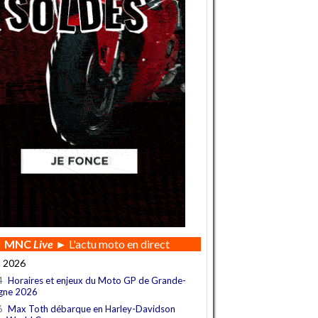
MNC
Live
► L'actu moto en direct
t 2026
4
Horaires et enjeux du Moto GP de Grande-
gne 2026
6
Max Toth débarque en Harley-Davidson