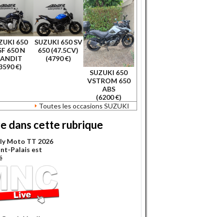
ZUKI 650
SUZUKI 650 SV
F 650 N
650 (47.5CV)
ANDIT
(4790 €)
3590 €)
SUZUKI 650
VSTROM 650
ABS
(6200 €)
Toutes les occasions SUZUKI
re dans cette rubrique
lly Moto TT 2026
int-Palais est
é