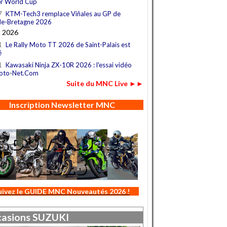
r World Cup
7
KTM-Tech3 remplace Viñales au GP de
e-Bretagne 2026
t 2026
1
Le Rally Moto TT 2026 de Saint-Palais est
é
1
Kawasaki Ninja ZX-10R 2026 : l'essai vidéo
oto-Net.Com
Suite du MNC Live ►►
Inscription Newsletter MNC
uivez le GUIDE MNC Nouveautés 2026 !
asions
SUZUKI