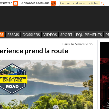
Rechercher
wsletter
Annonces occasions
Formulaire de recherche
ÉS
ESSAIS
DOSSIERS
VIDÉOS
SPORT
ÉQUIPEMENTS
P
Paris, le
6 mars 2025
erience prend la route