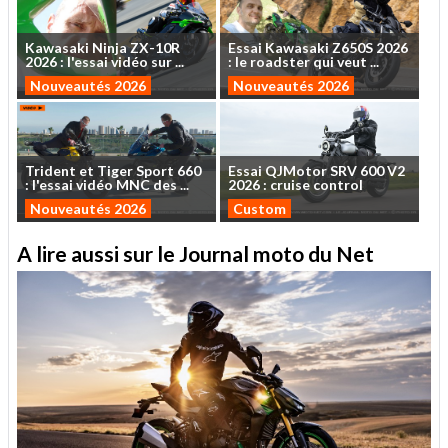
Kawasaki
Ninja
ZX-10R
Essai
Kawasaki
Z650S
2026
2026
:
l'essai
vidéo
sur
...
:
le
roadster
qui
veut
...
Nouveautés 2026
Nouveautés 2026
Trident
et
Tiger
Sport
660
Essai
QJMotor
SRV
600
V2
:
l'essai
vidéo
MNC
des
...
2026
:
cruise
control
Nouveautés 2026
Custom
A lire aussi sur le Journal moto du Net