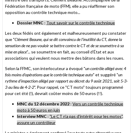
Fédération française de moto (FFM), elle a pu réaffirmer son
opposition au contrôle technique moto...
Dossier MNC
:
Tout savoir sur le contrôle technique
Les deux fédés ont également et malheureusement pu constater
que "
Clément Beaune, qui se dit convaincu de l’inutilité du CT, donne la
sensation de ne pas vouloir se battre contre le CT et de se soumettre à sa
mise en place
"... se soumettre en fait, au conseil d’État et aux
associations qui veulent nous mettre des bâtons dans les roues.
Selon la FFMC, son interlocuteur a évoqué "
un contrôle allégé avec 4
fois moins d’opérations que le contrôle technique auto
" et suggéré "
un
rythme d’inspection allégé par rapport au décret du 9 août 2021, soit 5-3-
3 au lieu de 4-2-2
". Pour rappel, ce "CT moto" toujours programmé
pour cet été (!), devrait coûter moins de 50 euros (!!).
MNC du 12 décembre 2022
:
Vers un contrôle technique
moto à 50 euros en juin
Interview MNC
:
"Le CT n'a pas d'intérêt pour les motos",
assure un contrôleur
Le ministre a également confirmé "
que toute autre alternative sera