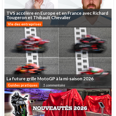
TVS
accélère
en
Europe
et
en
France
avec
Richard
Tougeron
et
Thibault
Chevalier
Vie des entreprises
La
future
grille
MotoGP
à
la
mi-saison
2026
Guides pratiques
1 commentaire