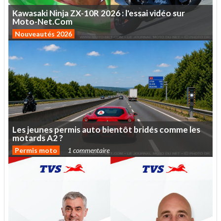
Kawasaki
Ninja
ZX-10R
2026
:
l'essai
vidéo
sur
Moto-Net.Com
Nouveautés 2026
Les
jeunes
permis
auto
bientôt
bridés
comme
les
motards
A2
?
Permis moto
1 commentaire