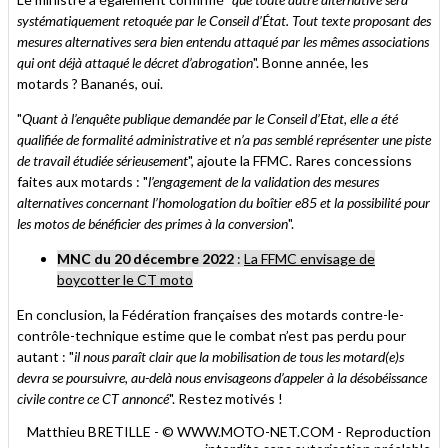
systématiquement retoquée par le Conseil d’État. Tout texte proposant des
mesures alternatives sera bien entendu attaqué par les mêmes associations
qui ont déjà attaqué le décret d’abrogation
". Bonne année, les
motards ? Bananés, oui.
"
Quant à l’enquête publique demandée par le Conseil d’Etat, elle a été
qualifiée de formalité administrative et n’a pas semblé représenter une piste
de travail étudiée sérieusement
", ajoute la FFMC. Rares concessions
faites aux motards : "
l’engagement de la validation des mesures
alternatives concernant l’homologation du boîtier e85 et la possibilité pour
les motos de bénéficier des primes à la conversion
".
MNC du 20 décembre 2022
:
La FFMC envisage de
boycotter le CT moto
En conclusion, la Fédération françaises des motards contre-le-
contrôle-technique estime que le combat n’est pas perdu pour
autant : "
il nous paraît clair que la mobilisation de tous les motard(e)s
devra se poursuivre, au-delà nous envisageons d’appeler à la désobéissance
civile contre ce CT annoncé
". Restez motivés !
Matthieu BRETILLE - © WWW.MOTO-NET.COM - Reproduction