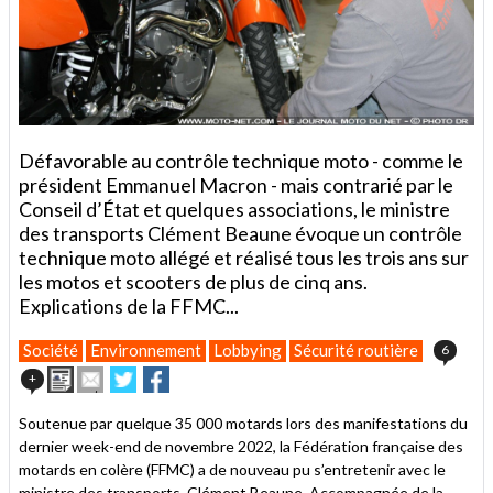
Défavorable au contrôle technique moto - comme le
président Emmanuel Macron - mais contrarié par le
Conseil d’État et quelques associations, le ministre
des transports Clément Beaune évoque un contrôle
technique moto allégé et réalisé tous les trois ans sur
les motos et scooters de plus de cinq ans.
Explications de la FFMC...
Société
Environnement
Lobbying
Sécurité routière
6
Imprimer
Envoyer
Partager
Partager
+
cet
sur
sur
article
Twitter
Facebook
Soutenue par quelque 35 000 motards lors des manifestations du
à
dernier week-end de novembre 2022, la Fédération française des
un
motards en colère (FFMC) a de nouveau pu s’entretenir avec le
ami
ministre des transports, Clément Beaune. Accompagnée de la