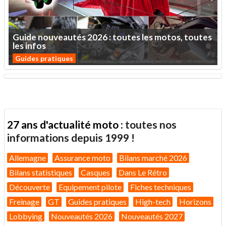
Guide
nouveautés
2026
:
toutes
les
motos,
toutes
les
infos
Guides pratiques
27 ans d'actualité moto :
toutes nos
informations depuis 1999 !
Allemagne
Assurance moto
Bilans marché 2026
Bilans statistiques
Casques
Dans Le Rétro
Découverte
Equipement pilote
Fiches techniques
Freinage
GT
Guides pratiques
High-tech
Horizons
Lobbying
Nouveautés 2026
Nouveautés 2027