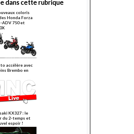
re dans cette rubrique
ouveaux coloris
des Honda Forza
X-ADV 750 et
0X
o accélère avec
reins Brembo en
aki KX327 : le
r du 2-temps et
vel espoir !