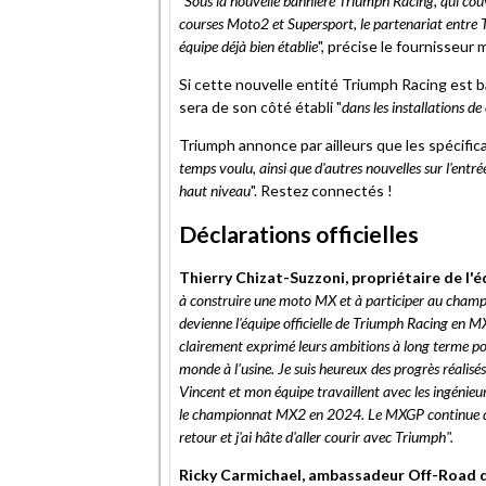
"
Sous la nouvelle bannière Triumph Racing, qui couv
courses Moto2 et Supersport, le partenariat entre Tr
équipe déjà bien établie
", précise le fournisseur
Si cette nouvelle entité Triumph Racing est 
sera de son côté établi "
dans les installations d
Triumph annonce par ailleurs que les spécifi
temps voulu, ainsi que d'autres nouvelles sur l'ent
haut niveau
". Restez connectés !
Déclarations officielles
Thierry Chizat-Suzzoni, propriétaire de l
à construire une moto MX et à participer au cham
devienne l'équipe officielle de Triumph Racing en M
clairement exprimé leurs ambitions à long terme pou
monde à l'usine. Je suis heureux des progrès réalisés su
Vincent et mon équipe travaillent avec les ingénieu
le championnat MX2 en 2024. Le MXGP continue de s
retour et j'ai hâte d'aller courir avec Triumph".
Ricky Carmichael, ambassadeur Off-Road 