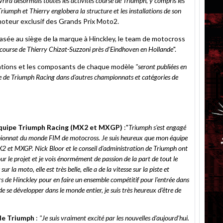
rira désormais toutes les activités course de Triumph, y compris les
iumph et Thierry englobera la structure et les installations de son
 moteur exclusif des Grands Prix Moto2.
basée au siège de la marque à Hinckley, le team de motocross
e course de Thierry Chizat-Suzzoni près d'Eindhoven en Hollande
".
cations et les composants de chaque modèle
"seront publiées en
rée de Triumph Racing dans d'autres championnats et catégories de
'équipe Triumph Racing (MX2 et MXGP)
:"
Triumph s'est engagé
pionnat du monde FIM de motocross. Je suis heureux que mon équipe
X2 et MXGP. Nick Bloor et le conseil d'administration de Triumph ont
r le projet et je vois énormément de passion de la part de tout le
r la moto, elle est très belle, elle a de la vitesse sur la piste et
rs de Hinckley pour en faire un ensemble compétitif pour l'entrée dans
e développer dans le monde entier, je suis très heureux d'être de
de Triumph
:
"Je suis vraiment excité par les nouvelles d'aujourd'hui.