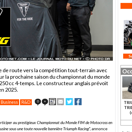
S
le de route vers la compétition tout-terrain avec
Occ
 sur la prochaine saison du championnat du monde
50 cc 4-temps. Le constructeur anglais prévoit
en 2025.
Imprimer
Envoyer
Partager
Partager
0
+
Business
R&D
TRI
cet
sur
sur
TRI
article
Twitter
Facebook
(
à
un
articiper au prestigieux Championnat du Monde FIM de Motocross en
ami
usine sous une toute nouvelle bannière Triumph Racing
", annonce