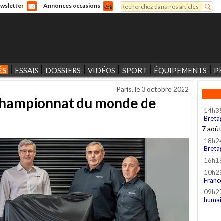
Rechercher
wsletter
Annonces occasions
Formulaire de recherche
ÉS
ESSAIS
DOSSIERS
VIDÉOS
SPORT
ÉQUIPEMENTS
P
Paris, le
3 octobre 2022
championnat du monde de
14h3
Breta
7 aoû
18h2
Breta
16h1
10h2
Franc
09h2
humai