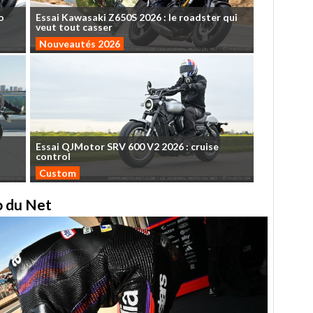
o
Essai
Kawasaki
Z650S
2026
:
le
roadster
qui
veut
tout
casser
Nouveautés 2026
Essai
QJMotor
SRV
600
V2
2026
:
cruise
control
Custom
to du Net