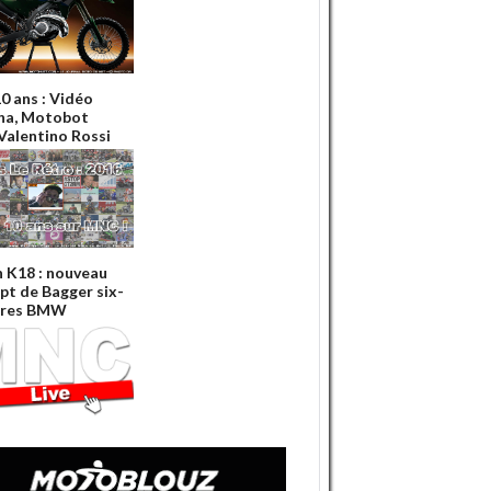
 10 ans : Vidéo
ha, Motobot
 Valentino Rossi
n K18 : nouveau
pt de Bagger six-
dres BMW