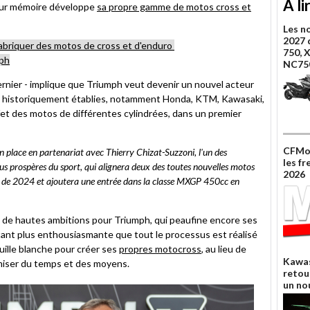
A li
pour mémoire développe
sa propre gamme de motos cross et
Les n
2027 
abriquer des motos de cross et d'enduro
750, 
mph
NC75
ernier - implique que Triumph veut devenir un nouvel acteur
es historiquement établies, notamment Honda, KTM, Kawasaki,
fet des motos de différentes cylindrées, dans un premier
CFMot
 place en partenariat avec Thierry Chizat-Suzzoni, l'un des
les f
lus prospères du sport, qui alignera deux des toutes nouvelles motos
2026
de 2024 et ajoutera une entrée dans la classe MXGP 450cc en
 de hautes ambitions pour Triumph, qui peaufine encore ses
ant plus enthousiasmante que tout le processus est réalisé
euille blanche pour créer ses
propres motocross
, au lieu de
Kawas
omiser du temps et des moyens.
retou
un nou