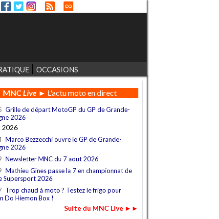
RATIQUE
OCCASIONS
MNC
Live
► L'actu moto en direct
5
Grille de départ MotoGP du GP de Grande-
gne 2026
t 2026
4
Marco Bezzecchi ouvre le GP de Grande-
gne 2026
9
Newsletter MNC du 7 aout 2026
9
Mathieu Gines passe la 7 en championnat de
e Supersport 2026
7
Trop chaud à moto ? Testez le frigo pour
n Do Hiemon Box !
Suite du MNC Live ►►