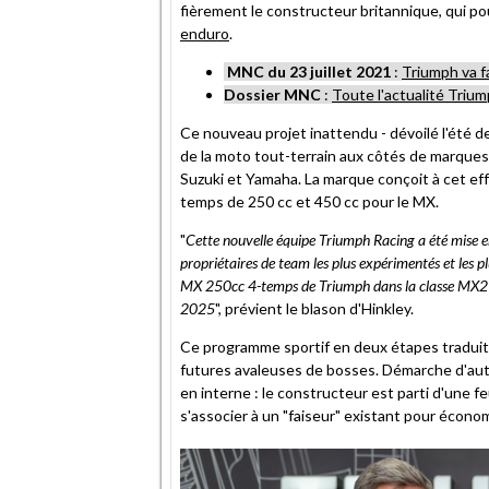
fièrement le constructeur britannique, qui 
enduro
.
MNC du 23 juillet 2021
:
Triumph va f
Dossier MNC
:
Toute l'actualité Triu
Ce nouveau projet inattendu - dévoilé l'été d
de la moto tout-terrain aux côtés de marqu
Suzuki et Yamaha. La marque conçoit à cet ef
temps de 250 cc et 450 cc pour le MX.
"
Cette nouvelle équipe Triumph Racing a été mise en
propriétaires de team les plus expérimentés et les p
MX 250cc 4-temps de Triumph dans la classe MX2 
2025
", prévient le blason d'Hinkley.
Ce programme sportif en deux étapes traduit
futures avaleuses de bosses. Démarche d'aut
en interne : le constructeur est parti d'une f
s'associer à un "faiseur" existant pour écon