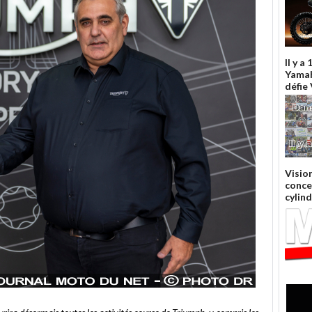
Il y a
Yama
défie
Visio
conce
cylin