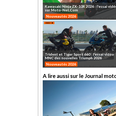
Kawasaki
Ninja
ZX-10R
2026
:
l'essai
vidé
sur
Moto-Net.Com
Nouveautés 2026
Trident
et
Tiger
Sport
660
:
l'essai
vidéo
MNC
des
nouvelles
Triumph
2026
Nouveautés 2026
A lire aussi sur le Journal mo