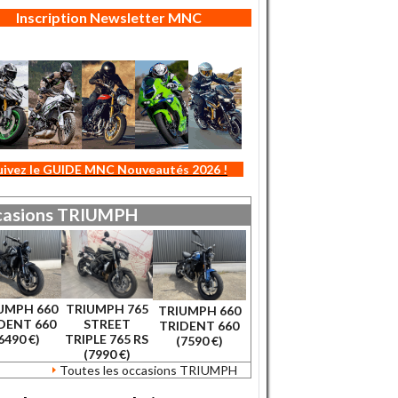
Inscription Newsletter MNC
uivez le GUIDE MNC Nouveautés 2026 !
asions
TRIUMPH
UMPH 660
TRIUMPH 765
TRIUMPH 660
DENT 660
STREET
TRIDENT 660
6490 €)
TRIPLE 765 RS
(7590 €)
(7990 €)
Toutes les occasions TRIUMPH