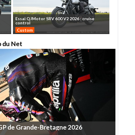
Essai
QJMotor
SRV
600
V2
2026
:
cruise
control
Custom
to du Net
GP
de
Grande-Bretagne
2026