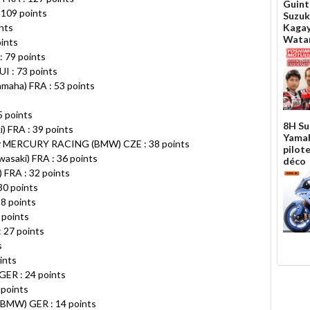
Guint
 109 points
Suzuk
nts
Kaga
Wata
ints
 79 points
UI : 73 points
aha) FRA : 53 points
 points
8H Su
FRA : 39 points
Yamah
ERCURY RACING (BMW) CZE : 38 points
pilot
aki) FRA : 36 points
déco
 FRA : 32 points
30 points
8 points
 points
27 points
s
ints
GER : 24 points
 points
BMW) GER : 14 points