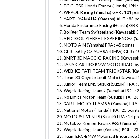
F.C.C. TSR Honda France (Honda) JPN :
WEPOL Racing (Yamaha) GER : 101 poi
YART - YAMAHA (Yamaha) AUT : 88 po
Honda Endurance Racing (Honda) GBR :
Bolliger Team Switzerland (Kawasaki) S
VRD IGOL PIERRET EXPERIENCES (Yam
MOTO AIN (Yamaha) FRA : 45 points
GERT56 by GS YUASA (BMW) GER : 45
BMRT 3D MACCIO RACING (Kawasaki) 
FANY GASTRO BMW MOTORRAD- by M
WEBIKE TATI TEAM TRICKSTAR (Kawas
Team 33 Coyote Louit Moto (Kawasaki)
Junior Team LMS Suzuki (Suzuki) FRA : 
Wójcik Racing Team 2 (Yamaha) POL : 2
No Limits Motor Team (Suzuki) ITA : 28
3ART- MOTO TEAM 95 (Yamaha) FRA : 
National Motos (Honda) FRA : 25 point
MOTORS EVENTS (Suzuki) FRA : 24 po
Motobox Kremer Racing #65 (Yamaha) 
Wójcik Racing Team (Yamaha) POL : 23
Team ERC-BMW Motorrad Endurance (