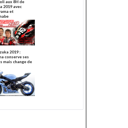
oli aux 8H de
a 2019 avec
yama et
nabe
zuka 2019 :
a conserve ses
es mais change de