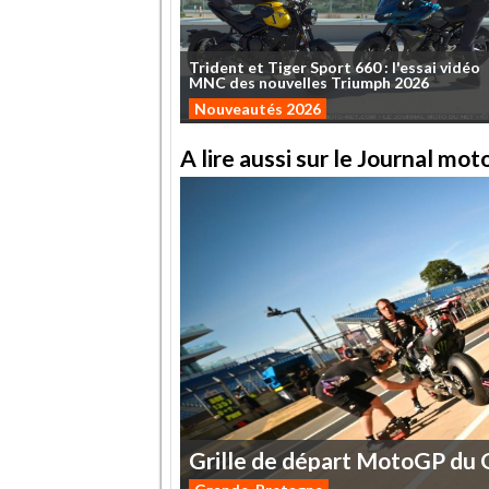
Trident
et
Tiger
Sport
660
:
l'essai
vidéo
MNC
des
nouvelles
Triumph
2026
Nouveautés 2026
A lire aussi sur le Journal mo
Grille
de
départ
MotoGP
du