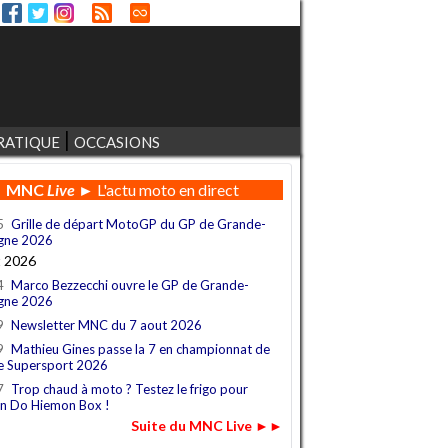
RATIQUE
OCCASIONS
MNC
Live
► L'actu moto en direct
5
Grille de départ MotoGP du GP de Grande-
gne 2026
t 2026
4
Marco Bezzecchi ouvre le GP de Grande-
gne 2026
9
Newsletter MNC du 7 aout 2026
9
Mathieu Gines passe la 7 en championnat de
e Supersport 2026
7
Trop chaud à moto ? Testez le frigo pour
n Do Hiemon Box !
Suite du MNC Live ►►