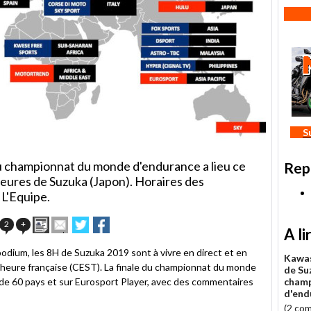
S
u championnat du monde d'endurance a lieu ce
Rep
Heures de Suzuka (Japon). Horaires des
 L'Equipe.
Imprimer
Envoyer
Partager
Partager
2
+
A li
cet
sur
sur
article
Twitter
Facebook
odium, les 8H de Suzuka 2019 sont à vivre en direct et en
à
Kawas
 heure française (CEST). La finale du championnat du monde
un
de Su
e 60 pays et sur Eurosport Player, avec des commentaires
ami
cham
d'end
(2 co