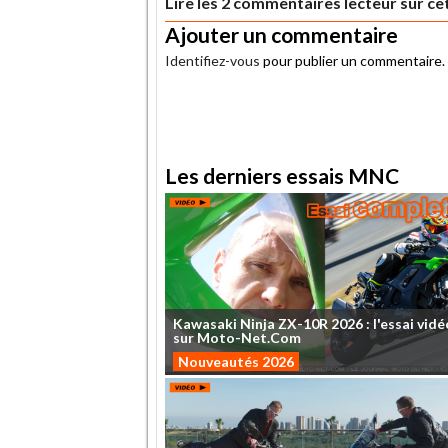
Lire les 2 commentaires lecteur sur cet
Ajouter un commentaire
Identifiez-vous
pour publier un commentaire.
.
Les derniers essais MNC
Kawasaki
Ninja
ZX-10R
2026
:
l'essai
vidé
sur
Moto-Net.Com
Nouveautés 2026