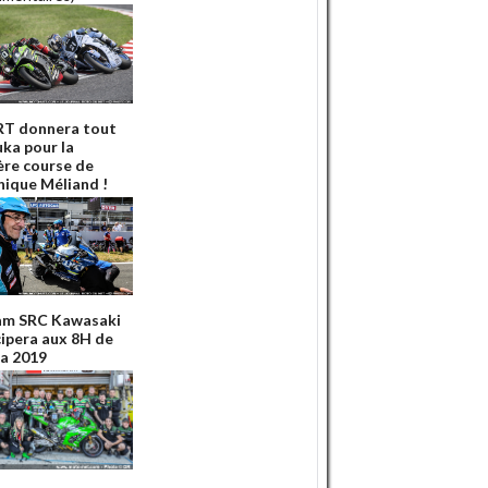
RT donnera tout
uka pour la
ère course de
ique Méliand !
am SRC Kawasaki
cipera aux 8H de
a 2019