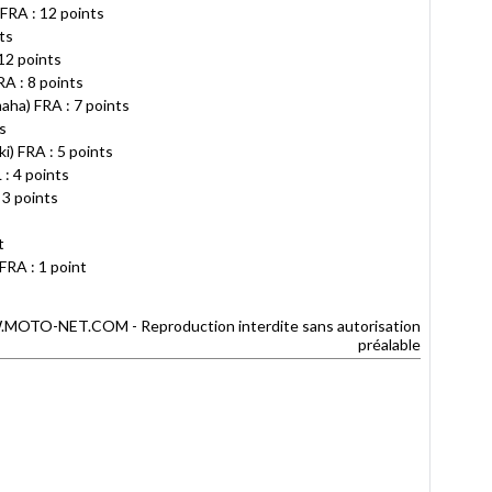
FRA : 12 points
ts
2 points
 : 8 points
) FRA : 7 points
s
) FRA : 5 points
 4 points
3 points
t
FRA : 1 point
TO-NET.COM - Reproduction interdite sans autorisation
préalable