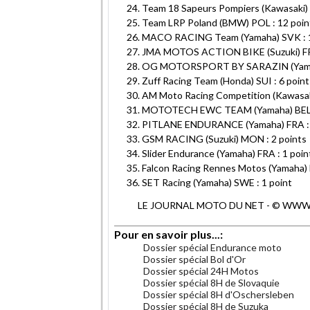
Team 18 Sapeurs Pompiers (Kawasaki) 
Team LRP Poland (BMW) POL : 12 poin
MACO RACING Team (Yamaha) SVK : 1
JMA MOTOS ACTION BIKE (Suzuki) FRA
OG MOTORSPORT BY SARAZIN (Yamaha
Zuff Racing Team (Honda) SUI : 6 point
AM Moto Racing Competition (Kawasaki
MOTOTECH EWC TEAM (Yamaha) BEL :
PITLANE ENDURANCE (Yamaha) FRA : 
GSM RACING (Suzuki) MON : 2 points
Slider Endurance (Yamaha) FRA : 1 poin
Falcon Racing Rennes Motos (Yamaha) 
SET Racing (Yamaha) SWE : 1 point
LE JOURNAL MOTO DU NET - © WWW.MO
Pour en savoir plus...:
Dossier spécial Endurance moto
Dossier spécial Bol d'Or
Dossier spécial 24H Motos
Dossier spécial 8H de Slovaquie
Dossier spécial 8H d'Oschersleben
Dossier spécial 8H de Suzuka