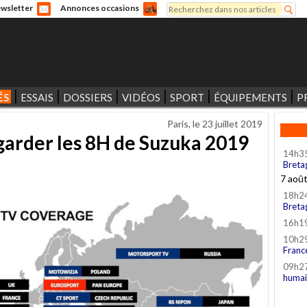
Rechercher
wsletter
Annonces occasions
Formulaire de recherche
ÉS
ESSAIS
DOSSIERS
VIDÉOS
SPORT
ÉQUIPEMENTS
P
Paris, le
23 juillet 2019
egarder les 8H de Suzuka 2019
14h3
Breta
7 aoû
18h2
Breta
16h1
10h2
Franc
09h2
humai