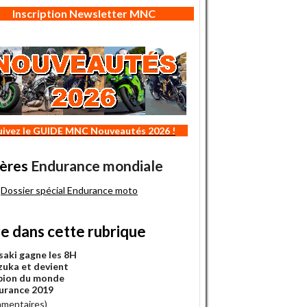
Inscription Newsletter MNC
uivez le GUIDE MNC Nouveautés 2026 !
ères
Endurance mondiale
Dossier spécial Endurance moto
re dans cette rubrique
aki gagne les 8H
zuka et devient
pion du monde
urance 2019
mmentaires)