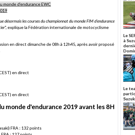
du monde d'endurance EWC
2019
bue désormais les courses du championnat du monde FIM d'endurance
ier
", explique la Fédération internationale de motocyclisme
Le SE
à Suz
fusion en direct dimanche de 08h à 12h45, après avoir proposé
derni
.
Domin
(CEST) en direct
Le te
parti
(CEST) en direct
Suzuk
u monde d'endurance 2019 avant les 8H
i) FRA : 132 points
 FRA : 127 points