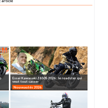
 article
o
Essai
Kawasaki
Z650S
2026
:
le
roadster
qui
veut
tout
casser
Nouveautés 2026