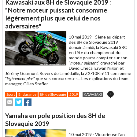
Kawasaki aux 8H de Slovaquie 2019 :
à
un
"Notre moteur puissant consomme
ami
légèrement plus que celui de nos
adversaires"
10 mai 2019 -
5ème au départ
des 8H de Slovaquie 2019
demain à midi, la Kawasaki SRC
en tête du championnat du
monde pourra compter sur son
"
moteur puissant
" cravaché par
David Checa, Erwan Nigon et
Jérémy Guarnoni. Revers de la médaille, la ZX-10R n°11 consomme
"
légèrement plus
" que ses concurrentes... Les explications du team
manager, Gilles Stafler.
1
Sport
Endurance
8H de Slovaquie
2019
KAWASAKI
Envoyer
Partager
Partager
cet
sur
sur
article
Twitter
Facebook
Yamaha en pole position des 8H de
à
un
Slovaquie 2019
ami
10 mai 2019 -
Victorieuse l'an