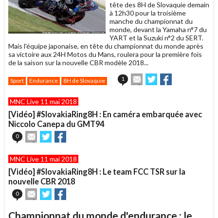
tête des 8H de Slovaquie demain
à 12h30 pour la troisième
manche du championnat du
monde, devant la Yamaha n°7 du
YART et la Suzuki n°2 du SERT.
Mais l'équipe japonaise, en tête du championnat du monde après
sa victoire aux 24H Motos du Mans, roulera pour la première fois
de la saison sur la nouvelle CBR modèle 2018...
Envoyer
Partager
Partager
1
Sport
Endurance
8H de Slovaquie
cet
sur
sur
article
Twitter
Facebook
MNC Live 11 mai 2018
à
un
[Vidéo] #SlovakiaRing8H : En caméra embarquée avec
ami
Niccolo Canepa du GMT94
Envoyer
Partager
Partager
0
cet
sur
sur
article
Twitter
Facebook
MNC Live 11 mai 2018
à
un
[Vidéo] #SlovakiaRing8H : Le team FCC TSR sur la
ami
nouvelle CBR 2018
Envoyer
Partager
Partager
0
cet
sur
sur
article
Twitter
Facebook
Championnat du monde d'endurance : le
à