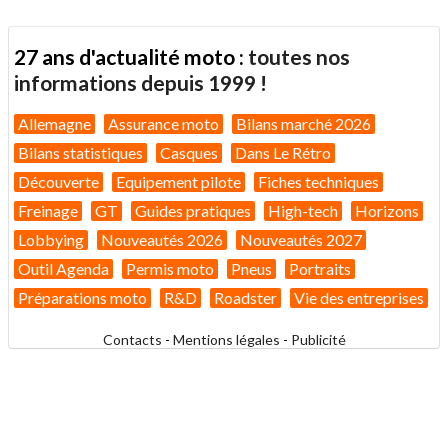
27 ans d'actualité moto :
toutes nos
informations depuis 1999 !
Allemagne
Assurance moto
Bilans marché 2026
Bilans statistiques
Casques
Dans Le Rétro
Découverte
Equipement pilote
Fiches techniques
Freinage
GT
Guides pratiques
High-tech
Horizons
Lobbying
Nouveautés 2026
Nouveautés 2027
Outil Agenda
Permis moto
Pneus
Portraits
Préparations moto
R&D
Roadster
Vie des entreprises
Contacts
-
Mentions légales
-
Publicité