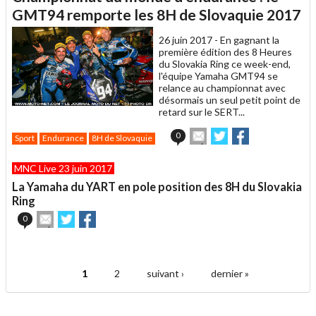
un
GMT94 remporte les 8H de Slovaquie 2017
ami
26 juin 2017 -
En gagnant la
première édition des 8 Heures
du Slovakia Ring ce week-end,
l'équipe Yamaha GMT94 se
relance au championnat avec
désormais un seul petit point de
retard sur le SERT...
Envoyer
Partager
Partager
0
Sport
Endurance
8H de Slovaquie
cet
sur
sur
article
Twitter
Facebook
MNC Live 23 juin 2017
à
un
La Yamaha du YART en pole position des 8H du Slovakia
ami
Ring
Envoyer
Partager
Partager
0
cet
sur
sur
article
Twitter
Facebook
.
à
un
1
2
suivant ›
dernier »
ami
Pages