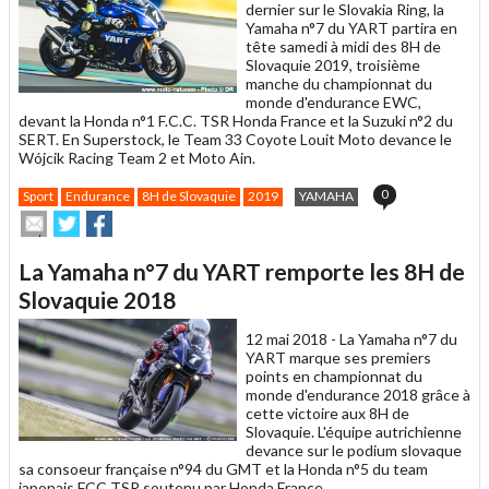
dernier sur le Slovakia Ring, la
Yamaha n°7 du YART partira en
tête samedi à midi des 8H de
Slovaquie 2019, troisième
manche du championnat du
monde d'endurance EWC,
devant la Honda n°1 F.C.C. TSR Honda France et la Suzuki n°2 du
SERT. En Superstock, le Team 33 Coyote Louit Moto devance le
Wójcik Racing Team 2 et Moto Ain.
0
Sport
Endurance
8H de Slovaquie
2019
YAMAHA
Envoyer
Partager
Partager
cet
sur
sur
article
Twitter
Facebook
La Yamaha n°7 du YART remporte les 8H de
à
un
Slovaquie 2018
ami
12 mai 2018 -
La Yamaha n°7 du
YART marque ses premiers
points en championnat du
monde d'endurance 2018 grâce à
cette victoire aux 8H de
Slovaquie. L'équipe autrichienne
devance sur le podium slovaque
sa consoeur française n°94 du GMT et la Honda n°5 du team
japonais FCC TSR soutenu par Honda France.