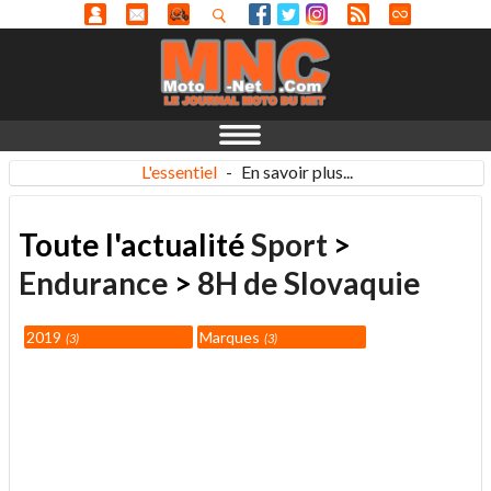
L'essentiel
-
En savoir plus...
Toute l'actualité
Sport
>
Endurance
>
8H de Slovaquie
2019
Marques
3
3