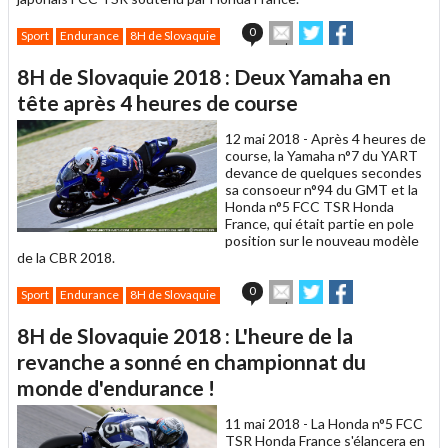
Envoyer
Partager
Partager
0
Sport
Endurance
8H de Slovaquie
cet
sur
sur
article
Twitter
Facebook
8H de Slovaquie 2018 : Deux Yamaha en
à
un
tête après 4 heures de course
ami
12 mai 2018 -
Après 4 heures de
course, la Yamaha n°7 du YART
devance de quelques secondes
sa consoeur n°94 du GMT et la
Honda n°5 FCC TSR Honda
France, qui était partie en pole
position sur le nouveau modèle
de la CBR 2018.
Envoyer
Partager
Partager
0
Sport
Endurance
8H de Slovaquie
cet
sur
sur
article
Twitter
Facebook
8H de Slovaquie 2018 : L'heure de la
à
un
revanche a sonné en championnat du
ami
monde d'endurance !
11 mai 2018 -
La Honda n°5 FCC
TSR Honda France s'élancera en