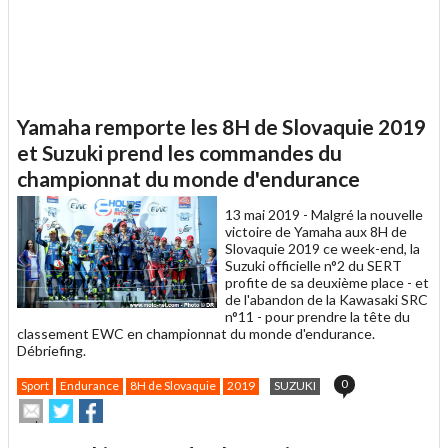
Yamaha remporte les 8H de Slovaquie 2019
et Suzuki prend les commandes du
championnat du monde d'endurance
13 mai 2019 -
Malgré la nouvelle
victoire de Yamaha aux 8H de
Slovaquie 2019 ce week-end, la
Suzuki officielle n°2 du SERT
profite de sa deuxième place - et
de l'abandon de la Kawasaki SRC
n°11 - pour prendre la tête du
classement EWC en championnat du monde d'endurance.
Débriefing.
0
Sport
Endurance
8H de Slovaquie
2019
SUZUKI
Envoyer
Partager
Partager
cet
sur
sur
article
Twitter
Facebook