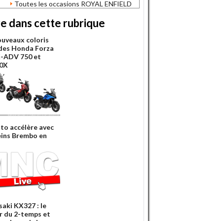
Toutes les occasions ROYAL ENFIELD
re dans cette rubrique
ouveaux coloris
des Honda Forza
X-ADV 750 et
0X
o accélère avec
reins Brembo en
aki KX327 : le
r du 2-temps et