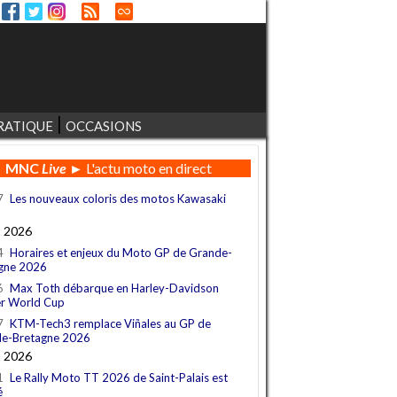
RATIQUE
OCCASIONS
MNC
Live
► L'actu moto en direct
7
Les nouveaux coloris des motos Kawasaki
t 2026
4
Horaires et enjeux du Moto GP de Grande-
gne 2026
6
Max Toth débarque en Harley-Davidson
r World Cup
7
KTM-Tech3 remplace Viñales au GP de
e-Bretagne 2026
t 2026
1
Le Rally Moto TT 2026 de Saint-Palais est
é