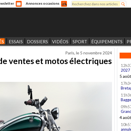
Rechercher
wsletter
Annonces occasions
Formulaire de recherche
ÉS
ESSAIS
DOSSIERS
VIDÉOS
SPORT
ÉQUIPEMENTS
P
Paris, le
5 novembre 2024
 de ventes et motos électriques
12h3
2027
5 aoû
17h3
Breta
11h3
Bagge
09h5
Grand
4 aoû
10h5
annul