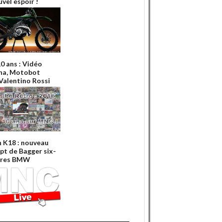
vel espoir !
 10 ans : Vidéo
ha, Motobot
 Valentino Rossi
n K18 : nouveau
pt de Bagger six-
dres BMW