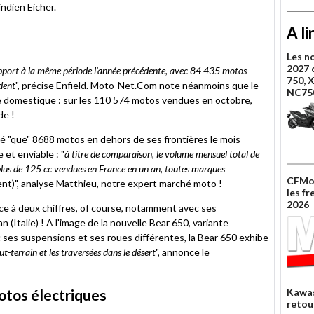
indien Eicher.
A li
Les n
2027 
apport à la même période l'année précédente, avec 84 435 motos
750, 
dent
", précise Enfield. Moto-Net.Com note néanmoins que le
NC75
é domestique : sur les 110 574 motos vendues en octobre,
de !
sé "que" 8688 motos en dehors de ses frontières le mois
et enviable : "
à titre de comparaison, le volume mensuel total de
plus de 125 cc vendues en France en un an, toutes marques
CFMot
nt)", analyse Matthieu, notre expert marché moto !
les f
2026
nce à deux chiffres, of course, notamment avec ses
Italie) ! A l'image de la nouvelle Bear 650, variante
 ses suspensions et ses roues différentes, la Bear 650 exhibe
ut-terrain et les traversées dans le désert
", annonce le
otos électriques
Kawas
retou