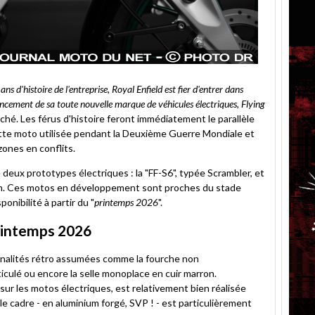
 d'histoire de l'entreprise, Royal Enfield est fier d'entrer dans
lancement de sa toute nouvelle marque de véhicules électriques, Flying
nché. Les férus d'histoire feront immédiatement le parallèle
cette moto utilisée pendant la Deuxième Guerre Mondiale et
zones en conflits.
e deux prototypes électriques : la "FF-S6", typée Scrambler, et
om. Ces motos en développement sont proches du stade
onibilité à partir du "
printemps 2026
".
printemps 2026
onalités rétro assumées comme la fourche non
culé ou encore la selle monoplace en cuir marron.
e sur les motos électriques, est relativement bien réalisée
 le cadre - en aluminium forgé, SVP ! - est particulièrement