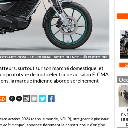
S
flatteurs, surtout sur son marché domestique, et
qu'un prototype de moto électrique au salon EICMA
Occ
itions, la marque indienne aborde sereinement
Imprimer
Envoyer
Partager
Partager
0
+
&D
cet
sur
sur
article
Twitter
Facebook
à
ENF
un
tos en octobre 2024
(dans le monde, NDLR),
atteignant le plus haut
HU
ami
(
re de la marque"
, annonce fièrement le constructeur d'origine