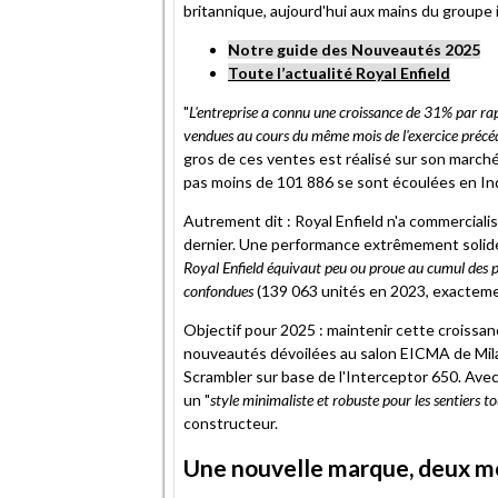
britannique, aujourd'hui aux mains du groupe 
Notre guide des Nouveautés 2025
Toute l’actualité Royal Enfield
"
L'entreprise a connu une croissance de 31% par r
vendues au cours du même mois de l'exercice précé
gros de ces ventes est réalisé sur son march
pas moins de 101 886 se sont écoulées en In
Autrement dit : Royal Enfield n'a commerciali
dernier. Une performance extrêmement solide 
Royal Enfield équivaut peu ou proue au cumul des 
confondues
(139 063 unités en 2023, exacteme
Objectif pour 2025 : maintenir cette croissa
nouveautés dévoilées au salon EICMA de Milan (
Scrambler sur base de l'Interceptor 650. Avec
un "
style minimaliste et robuste pour les sentiers to
constructeur.
Une nouvelle marque, deux m