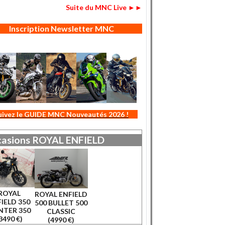
Suite du MNC Live ►►
Inscription Newsletter MNC
uivez le GUIDE MNC Nouveautés 2026 !
asions
ROYAL ENFIELD
ROYAL
ROYAL ENFIELD
IELD 350
500 BULLET 500
NTER 350
CLASSIC
3490 €)
(4990 €)