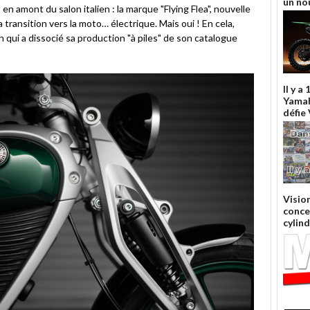
un nou
amont du salon italien : la marque "Flying Flea", nouvelle
 transition vers la moto… électrique. Mais oui ! En cela,
 qui a dissocié sa production "à piles" de son catalogue
Il y a
Yama
défie
Visio
conce
cylin