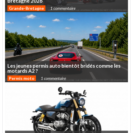
Bretagne
2026
Grande-Bretagne
1 commentaire
Les
jeunes
permis
auto
bientôt
bridés
comme
les
motards
A2
?
Permis moto
1 commentaire