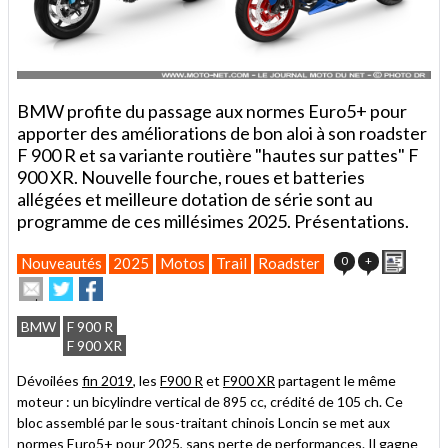
BMW profite du passage aux normes Euro5+ pour
apporter des améliorations de bon aloi à son roadster
F 900 R et sa variante routière "hautes sur pattes" F
900 XR. Nouvelle fourche, roues et batteries
allégées et meilleure dotation de série sont au
programme de ces millésimes 2025. Présentations.
Imprim
0
+
Nouveautés
2025
Motos
Trail
Roadster
Envoyer
Partager
Partager
cet
sur
sur
article
Twitter
Facebook
BMW
F 900 R
à
F 900 XR
un
ami
Dévoilées
fin 2019
, les
F900 R
et
F900 XR
partagent le même
moteur : un bicylindre vertical de 895 cc, crédité de 105 ch. Ce
bloc assemblé par le sous-traitant chinois Loncin se met aux
normes Euro5+ pour 2025, sans perte de performances. Il gagne