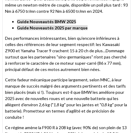
même un newton-mètre de couple, disponible un poil plus tard : 93
Nm à 6750 tr/mn contre 92 Nm à 6500 tr/mn en 2024.
Guide Nouveautés BMW 2025
Guide Nouveautés 2025 par marque
Des performances intéressantes, bien qu'encore inférieures à
celles des références de leur segment respectif: les Kawasaki
Z900 et Yamaha Tracer 9 crachent 15 à 20 ch de plus…Dommage
surtout que les partenaires "sino-germaniques" n'ont pas cherché
à renforcer le caractère de ce moteur super-carré (86 x 77 mm),
principal défaut de ces motos autrement bien nées.
Cette fadeur mécanique participe largement, selon MNC, à leur
manque de succès malgré des arguments pertinents et des tarifs
bien placés (mais si !). Toujours est-il que BMW les améliore pour
2025 avec de nouvelles roues et une nouvelle batterie qui les
allègent d'environ 2,6 kg ("
1,8 kg
" pour les jantes et "
0,8 k
g" pour la
batterie). Prometteur en termes d'agilité et de précision de
conduite !
Ce régime amène la F900 R à 208 kg (avec 90% de) son plein de 13