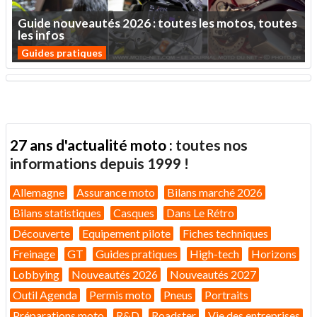
Guide
nouveautés
2026
:
toutes
les
motos,
toutes
les
infos
Guides pratiques
27 ans d'actualité moto :
toutes nos
informations depuis 1999 !
Allemagne
Assurance moto
Bilans marché 2026
Bilans statistiques
Casques
Dans Le Rétro
Découverte
Equipement pilote
Fiches techniques
Freinage
GT
Guides pratiques
High-tech
Horizons
Lobbying
Nouveautés 2026
Nouveautés 2027
Outil Agenda
Permis moto
Pneus
Portraits
Préparations moto
R&D
Roadster
Vie des entreprises