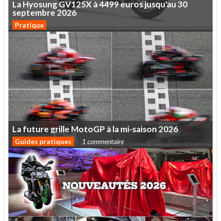
La
Hyosung
GV125X
à
4499
euros
jusqu'au
30
septembre
2026
Pratique
La
future
grille
MotoGP
à
la
mi-saison
2026
Guides pratiques
1 commentaire