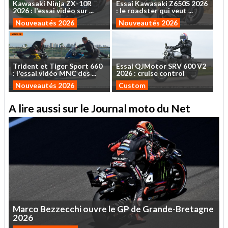
Kawasaki
Ninja
ZX-10R
Essai
Kawasaki
Z650S
2026
2026
:
l'essai
vidéo
sur
...
:
le
roadster
qui
veut
...
Nouveautés 2026
Nouveautés 2026
Trident
et
Tiger
Sport
660
Essai
QJMotor
SRV
600
V2
:
l'essai
vidéo
MNC
des
...
2026
:
cruise
control
Nouveautés 2026
Custom
A lire aussi sur le Journal moto du Net
Marco
Bezzecchi
ouvre
le
GP
de
Grande-Bretagne
2026