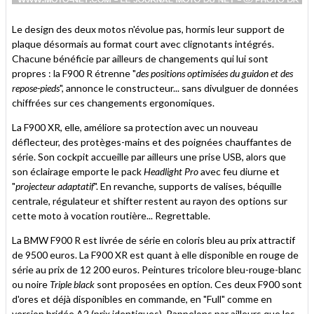
Le design des deux motos n'évolue pas, hormis leur support de
plaque désormais au format court avec clignotants intégrés.
Chacune bénéficie par ailleurs de changements qui lui sont
propres : la F900 R étrenne "
des positions optimisées du guidon et des
repose-pieds
", annonce le constructeur... sans divulguer de données
chiffrées sur ces changements ergonomiques.
La F900 XR, elle, améliore sa protection avec un nouveau
déflecteur, des protèges-mains et des poignées chauffantes de
série. Son cockpit accueille par ailleurs une prise USB, alors que
son éclairage emporte le pack
Headlight Pro
avec feu diurne et
"
projecteur adaptatif
". En revanche, supports de valises, béquille
centrale, régulateur et shifter restent au rayon des options sur
cette moto à vocation routière... Regrettable.
La BMW F900 R est livrée de série en coloris bleu au prix attractif
de 9500 euros. La F900 XR est quant à elle disponible en rouge de
série au prix de 12 200 euros. Peintures tricolore bleu-rouge-blanc
ou noire
Triple black
sont proposées en option. Ces deux F900 sont
d'ores et déjà disponibles en commande, en "Full" comme en
version bridée A2 (prix identiques). Rappelons par ailleurs que les