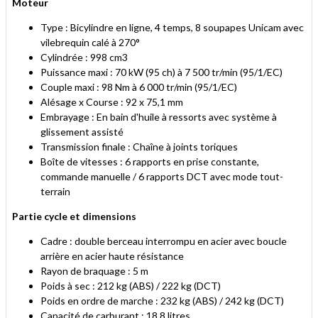
Moteur
Type : Bicylindre en ligne, 4 temps, 8 soupapes Unicam avec
vilebrequin calé à 270°
Cylindrée : 998 cm3
Puissance maxi : 70 kW (95 ch) à 7 500 tr/min (95/1/EC)
Couple maxi : 98 Nm à 6 000 tr/min (95/1/EC)
Alésage x Course : 92 x 75,1 mm
Embrayage : En bain d'huile à ressorts avec système à
glissement assisté
Transmission finale : Chaîne à joints toriques
Boîte de vitesses : 6 rapports en prise constante,
commande manuelle / 6 rapports DCT avec mode tout-
terrain
Partie cycle et dimensions
Cadre : double berceau interrompu en acier avec boucle
arrière en acier haute résistance
Rayon de braquage : 5 m
Poids à sec : 212 kg (ABS) / 222 kg (DCT)
Poids en ordre de marche : 232 kg (ABS) / 242 kg (DCT)
Capacité de carburant : 18,8 litres