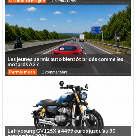
Grande-Bretagne
1 commentaire
Les
jeunes
permis
auto
bientôt
bridés
comme
les
motards
A2
?
Permis moto
1 commentaire
La
Hyosung
GV125X
à
4499
euros
jusqu'au
30
septembre
2026