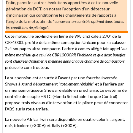
Enfin, parmi les autres évolutions apportées à cette nouvelle
génération de DCT, on notera l'adoption d'un détecteur
d'inclinaison qui conditionne les changements de rapports à
l'angle de la moto, afin de "
conserver un contrôle optimal dans toutes
les conditions de pilotage
".
Côté moteur, le bicylindre en ligne de 998 cm3 calé à 270° de la
CRF1000L profite de la même conception Unicam pour sa culasse
2x4 soupapes ultra-compacte. L'arbre à cames allégé fait appel "
au
même matériau que celui de CBR10000RR Fireblade et que deux bougies
sont chargées d'allumer le mélange dans chaque chambre de combustion
",
précise le constructeur.
La suspension est assurée à l'avant par une fourche inversée
Showa à grand débattement "
totalement réglable
" et à l'arrière par
un monoamortisseur Showa réglable en précharge. Le système de
contrôle de couple HSTC (Honda Selectable Torque Control)
propose trois niveaux d'intervention et le pilote peut déconnecter
l'ABS sur la roue arrière.
La nouvelle Africa Twin sera disponible en quatre coloris : argent,
noir, tricolore (+300 €) et Rally (+300 €).