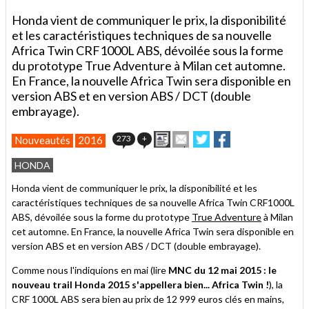
Honda vient de communiquer le prix, la disponibilité
et les caractéristiques techniques de sa nouvelle
Africa Twin CRF1000L ABS, dévoilée sous la forme
du prototype True Adventure à Milan cet automne.
En France, la nouvelle Africa Twin sera disponible en
version ABS et en version ABS / DCT (double
embrayage).
Imprimer
Envoyer
Partager
Partager
273
+
Nouveautés
2016
cet
sur
sur
article
Twitter
Facebook
HONDA
à
un
Honda vient de communiquer le prix, la disponibilité et les
ami
caractéristiques techniques de sa nouvelle Africa Twin CRF1000L
ABS, dévoilée sous la forme du prototype
True Adventure
à Milan
cet automne. En France, la nouvelle Africa Twin sera disponible en
version ABS et en version ABS / DCT (double embrayage).
Comme nous l'indiquions en mai (lire
MNC du 12 mai 2015 : le
nouveau trail Honda 2015 s'appellera bien... Africa Twin !
), la
CRF 1000L ABS sera bien au prix de 12 999 euros clés en mains,