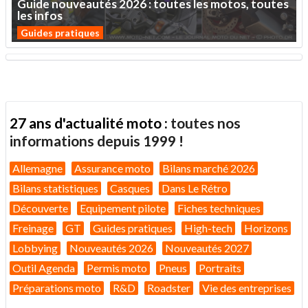
Guide
nouveautés
2026
:
toutes
les
motos,
toutes
les
infos
Guides pratiques
27 ans d'actualité moto :
toutes nos
informations depuis 1999 !
Allemagne
Assurance moto
Bilans marché 2026
Bilans statistiques
Casques
Dans Le Rétro
Découverte
Equipement pilote
Fiches techniques
Freinage
GT
Guides pratiques
High-tech
Horizons
Lobbying
Nouveautés 2026
Nouveautés 2027
Outil Agenda
Permis moto
Pneus
Portraits
Préparations moto
R&D
Roadster
Vie des entreprises