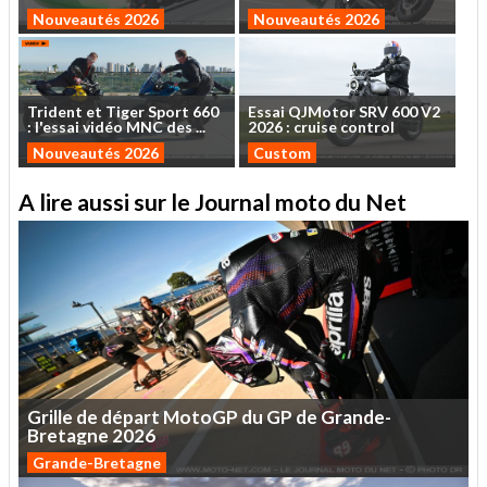
Nouveautés 2026
Nouveautés 2026
Trident
et
Tiger
Sport
660
Essai
QJMotor
SRV
600
V2
:
l'essai
vidéo
MNC
des
...
2026
:
cruise
control
Nouveautés 2026
Custom
A lire aussi sur le Journal moto du Net
Grille
de
départ
MotoGP
du
GP
de
Grande-
Bretagne
2026
Grande-Bretagne