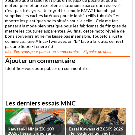
J'espère que la selle n'est plus en noyaux de pêche et que le
moteur permet une excellente autonomie parce que réservoir
n'est pas très gros... Je regrette la mode BMW/Triumph qui
supprime les caches latéraux pour le look "treillis tubulaire" et
montre les plastiques noirs situés sous la selle... Cela me fait
penser à la mode bien pratique pour les fabricants de fringues de
mettre les coutures apparentes. Au final, cette moto réveille de
bons souvenirs et ne me laisse pas insensible. Toutefois, juste
comme ça... une Africa-Twin avec un "bi" face à la route, ce n'est
pas une Super-Ténéré ? ;)
Identifiez-vous
pour publier un commentaire
Signaler un abus
Ajouter un commentaire
Identifiez-vous
pour publier un commentaire.
.
Les derniers essais MNC
Kawasaki
Ninja
ZX-10R
Essai
Kawasaki
Z650S
2026
2026
:
l'essai
vidéo
sur
...
:
le
roadster
qui
veut
...