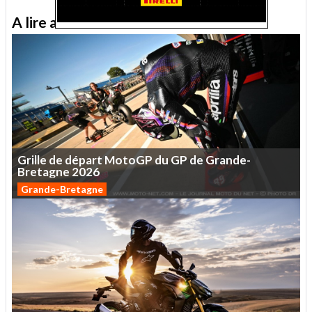
A lire aussi sur le Journal moto du Net
Grille
de
départ
MotoGP
du
GP
de
Grande-
Bretagne
2026
Grande-Bretagne