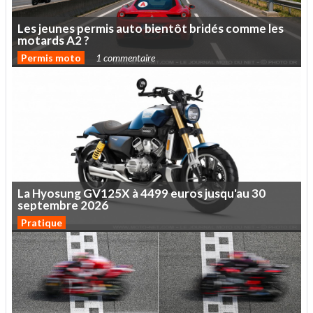
Les
jeunes
permis
auto
bientôt
bridés
comme
les
motards
A2
?
Permis moto
1 commentaire
La
Hyosung
GV125X
à
4499
euros
jusqu'au
30
septembre
2026
Pratique