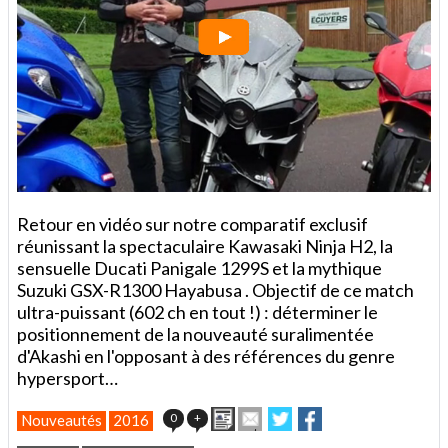
Retour en vidéo sur notre comparatif exclusif
réunissant la spectaculaire Kawasaki Ninja H2, la
sensuelle Ducati Panigale 1299S et la mythique
Suzuki GSX-R1300 Hayabusa . Objectif de ce match
ultra-puissant (602 ch en tout !) : déterminer le
positionnement de la nouveauté suralimentée
d'Akashi en l'opposant à des références du genre
hypersport…
Imprimer
Envoyer
Partager
Partager
0
+
Nouveautés
2016
cet
sur
sur