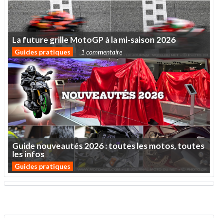
La
future
grille
MotoGP
à
la
mi-saison
2026
Guides pratiques
1 commentaire
Guide
nouveautés
2026
:
toutes
les
motos,
toutes
les
infos
Guides pratiques