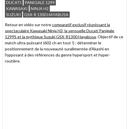
article
Twitter
Facebook
DUCATI
PANIGALE 1299
à
KAWASAKI
NINJA H2
un
SUZUKI
GSX-R 1300 HAYABUSA
ami
Retour en vidéo sur notre
comparatif exclusif réunissant la
spectaculaire Kawasaki Ninja H2, la sensuelle Ducati Panigale
1299S et la mythique Suzuki GSX-R1300 Hayabusa
. Objectif de ce
match ultra-puissant (602 ch en tout !) : déterminer le
positionnement de la nouveauté suralimentée d'Akashi en
l'opposant à des références du genre hypersport et hyper-
routière.