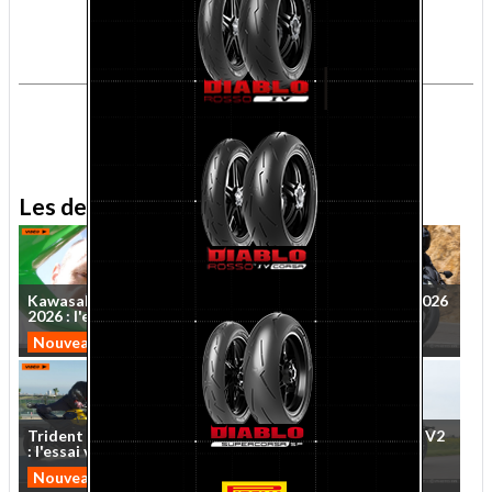
.
.
Les derniers essais MNC
Kawasaki
Ninja
ZX-10R
Essai
Kawasaki
Z650S
2026
2026
:
l'essai
vidéo
sur
...
:
le
roadster
qui
veut
...
Nouveautés 2026
Nouveautés 2026
Trident
et
Tiger
Sport
660
Essai
QJMotor
SRV
600
V2
:
l'essai
vidéo
MNC
des
...
2026
:
cruise
control
Nouveautés 2026
Custom