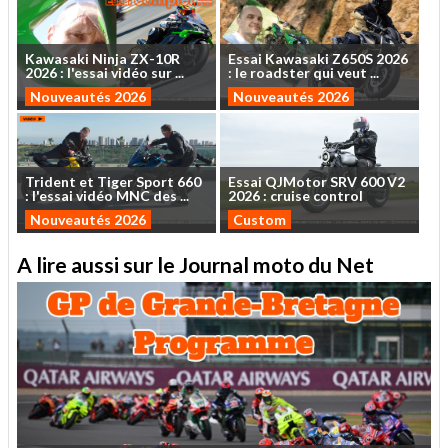
Kawasaki
Ninja
ZX-10R
Essai
Kawasaki
Z650S
2026
2026
:
l'essai
vidéo
sur
...
:
le
roadster
qui
veut
...
Nouveautés 2026
Nouveautés 2026
Trident
et
Tiger
Sport
660
Essai
QJMotor
SRV
600
V2
:
l'essai
vidéo
MNC
des
...
2026
:
cruise
control
Nouveautés 2026
Custom
A lire aussi sur le Journal moto du Net