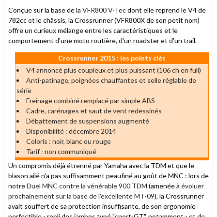
Conçue sur la base de la
VFR800 V-Tec
dont elle reprend le V4 de
782cc et le châssis, la Crossrunner (VFR800X de son petit nom)
offre un curieux mélange entre les caractéristiques et le
comportement d'une moto routière, d'un roadster et d'un trail.
Crossrunner 2015 : les points clés
V4 annoncé plus coupleux et plus puissant (106 ch en full)
Anti-patinage, poignées chauffantes et selle réglable de
série
Freinage combiné remplacé par simple ABS
Cadre, carénages et saut de vent redessinés
Débattement de suspensions augmenté
Disponibilité : décembre 2014
Coloris : noir, blanc ou rouge
Tarif : non communiqué
Un compromis déjà étrenné par Yamaha avec la TDM et que le
blason ailé n'a pas suffisamment peaufiné au goût de MNC : lors de
notre
Duel MNC contre la vénérable 900 TDM
(amenée à
évoluer
prochainement sur la base de l'excellente MT-09
), la Crossrunner
avait souffert de sa protection insuffisante, de son ergonomie
perfectible - repli des jambes typé "sport-GT", notamment - et de