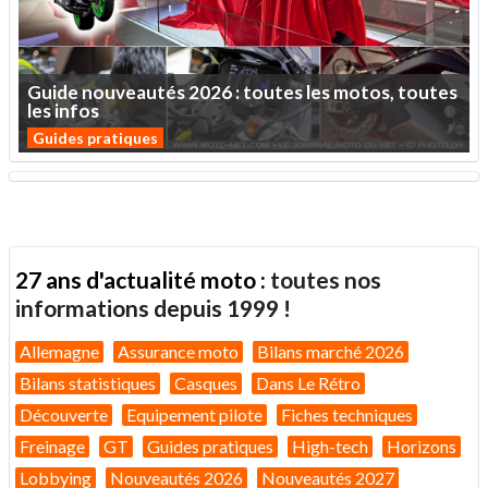
Guide
nouveautés
2026
:
toutes
les
motos,
toutes
les
infos
Guides pratiques
27 ans d'actualité moto :
toutes nos
informations depuis 1999 !
Allemagne
Assurance moto
Bilans marché 2026
Bilans statistiques
Casques
Dans Le Rétro
Découverte
Equipement pilote
Fiches techniques
Freinage
GT
Guides pratiques
High-tech
Horizons
Lobbying
Nouveautés 2026
Nouveautés 2027