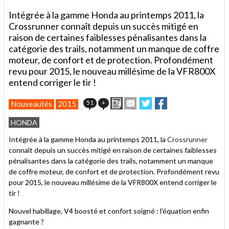
Intégrée à la gamme Honda au printemps 2011, la
Crossrunner connaît depuis un succès mitigé en
raison de certaines faiblesses pénalisantes dans la
catégorie des trails, notamment un manque de coffre
moteur, de confort et de protection. Profondément
revu pour 2015, le nouveau millésime de la VFR800X
entend corriger le tir !
Imprimer
Envoyer
Partager
Partager
51
+
Nouveautés
2015
cet
sur
sur
article
Twitter
Facebook
HONDA
à
un
Intégrée à la gamme Honda au printemps 2011, la
Crossrunner
ami
connaît depuis un succès mitigé en raison de certaines faiblesses
pénalisantes dans la catégorie des trails, notamment un manque
de coffre moteur, de confort et de protection. Profondément revu
pour 2015, le nouveau millésime de la VFR800X entend corriger le
tir !
Nouvel habillage, V4 boosté et confort soigné : l'équation enfin
gagnante ?