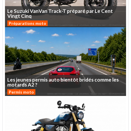
Le
Suzuki
VanVan
Track-T
préparé
par
Le
Cent
Vingt
Cinq
Préparations moto
Les
jeunes
permis
auto
bientôt
bridés
comme
les
motards
A2
?
Permis moto