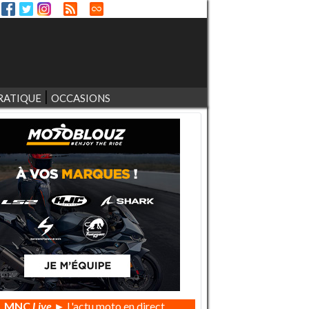
RATIQUE
OCCASIONS
MNC
Live
► L'actu moto en direct