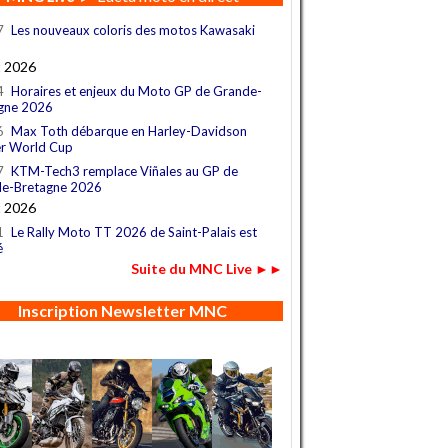
7
Les nouveaux coloris des motos Kawasaki
t 2026
4
Horaires et enjeux du Moto GP de Grande-
gne 2026
6
Max Toth débarque en Harley-Davidson
r World Cup
7
KTM-Tech3 remplace Viñales au GP de
e-Bretagne 2026
t 2026
1
Le Rally Moto TT 2026 de Saint-Palais est
é
Suite du MNC Live ►►
Inscription Newsletter MNC