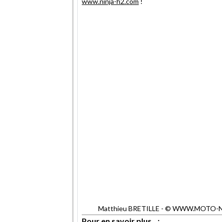
www.ninja-h2.com
!
Matthieu BRETILLE - © WWW.MOTO-NET.
Pour en savoir plus...: