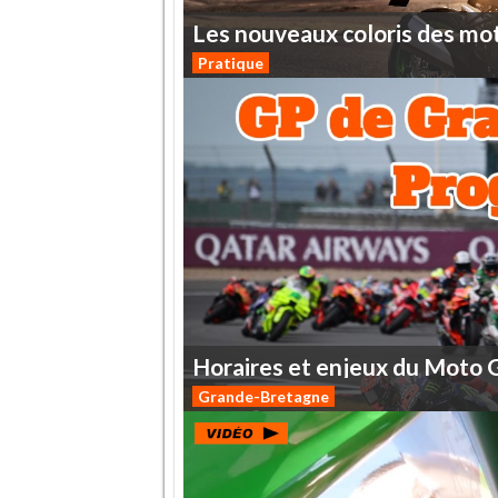
Les
nouveaux
coloris
des
mo
Pratique
Horaires
et
enjeux
du
Moto
Grande-Bretagne