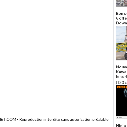
Bon p
€ off
Down
Nouve
Kawas
le tur
(130 
COM - Reproduction interdite sans autorisation préalable
Ninja