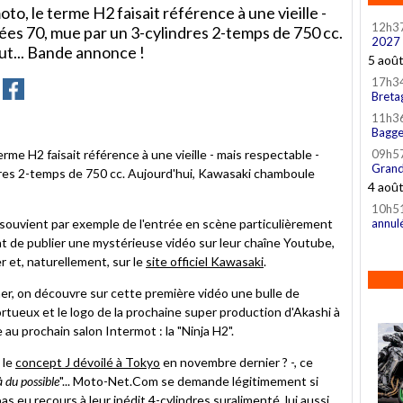
to, le terme H2 faisait référence à une vieille -
12h3
ées 70, mue par un 3-cylindres 2-temps de 750 cc.
2027
t... Bande annonce !
5 aoû
17h3
yer
Partager
Partager
Breta
sur
ter
Facebook
11h3
Bagge
rme H2 faisait référence à une vieille - mais respectable -
09h5
Grand
res 2-temps de 750 cc. Aujourd'hui, Kawasaki chamboule
4 aoû
10h5
e souvient par exemple de l'entrée en scène particulièrement
annul
ent de publier une mystérieuse vidéo sur leur chaîne Youtube,
 et, naturellement, sur le
site officiel Kawasaki
.
er, on découvre sur cette première vidéo une bulle de
tortueux et le logo de la prochaine super production d'Akashi à
au prochain salon Intermot : la "Ninja H2".
 le
concept J dévoilé à Tokyo
en novembre dernier ? -, ce
à du possible
"... Moto-Net.Com se demande légitimement si
pas eu recours à leur
inédit 4-cylindres suralimenté
, lui aussi