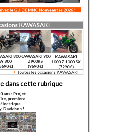
uivez le GUIDE MNC Nouveautés 2026 !
asions
KAWASAKI
ASAKI 800
KAWASAKI 900
KAWASAKI
W 800
Z900RS
1000 Z 1000 SX
5690 €)
(9690 €)
(7290 €)
Toutes les occasions KAWASAKI
re dans cette rubrique
 10 ans : Projet
ire, première
électrique
y-Davidson !