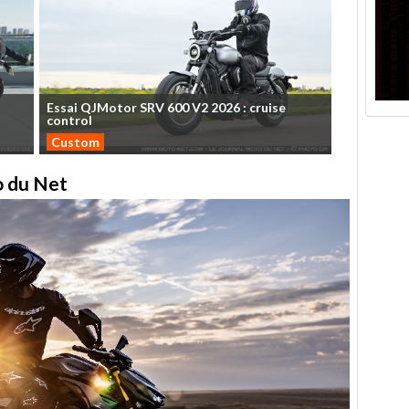
Essai
QJMotor
SRV
600
V2
2026
:
cruise
control
Custom
to du Net