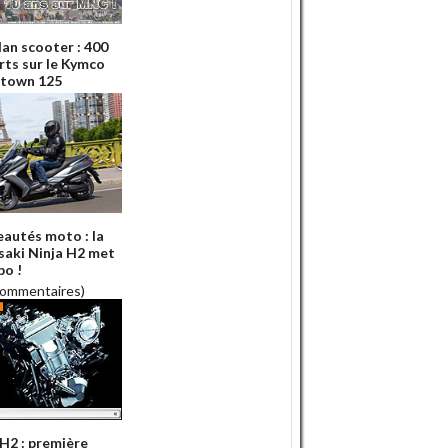
lan scooter : 400
erts sur le Kymco
town 125
autés moto : la
aki Ninja H2 met
bo !
commentaires)
 H2 : première