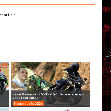
t article
o
Essai
Kawasaki
Z650S
2026
:
le
roadster
qui
veut
tout
casser
Nouveautés 2026