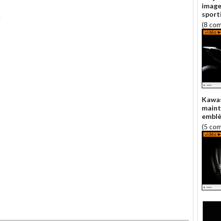
image
sport
I
(8 co
Kawas
maint
emblè
(5 co