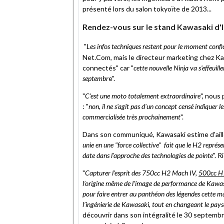
présenté lors du salon tokyoïte de 2013...
Rendez-vous sur le stand Kawasaki d'
"
Les infos techniques restent pour le moment confid
Net.Com, mais le directeur marketing chez Ka
connectés" car "
cette nouvelle Ninja va s'effeuil
septembr
e".
"
C'est une moto totalement extraordinaire
", nous
: "
non, il ne s'agit pas d'un concept censé indiquer
commercialisée très prochainement
".
Dans son communiqué, Kawasaki estime d'aill
unie en une "force collective" fait que le H2 représe
date dans l'approche des technologies de pointe
". 
"
Capturer l'esprit des 750cc H2 Mach IV,
500cc H1
l’origine même de l’image de performance de Kawasaki
pour faire entrer au panthéon des légendes cette ma
l’ingénierie de Kawasaki, tout en changeant le p
découvrir dans son intégralité le 30 septembr