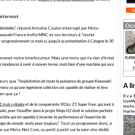
S
Intermot
Occ
entielles
", répond Antoine Coulon interrogé par Moto-
wasaki France invite MNC et ses lecteurs à "rester
ler progressivement ce mois-ci, jusqu'à sa présentation à Cologne le 30
KAW
 promet notre interlocuteur. Mais une moto qui n'a rien d'irréel
 les tendances à venir à moyen terme, mais bien d'une machine qui sera
(
eurs que "
l’exploitation de toute la puissance du groupe Kawasaki
A li
ntera ce qu’une ingénierie collective est capable de réaliser et fera
Rien que ça !
Il y a
LiveW
 trois cylindre
et de la conquérante 903cc Z1 Super Four, qui sont à
moto 
, pour l’insuffler dans le projet Ninja H2 était la solution parfaite
Harle
chine qui est appelée à incarner la performance et l'expertise de
aysage du monde moto pour toujours
." Tout un programme donc, à
e sur Moto-Net.Com, ou petit à petit sur le mini-site dédié