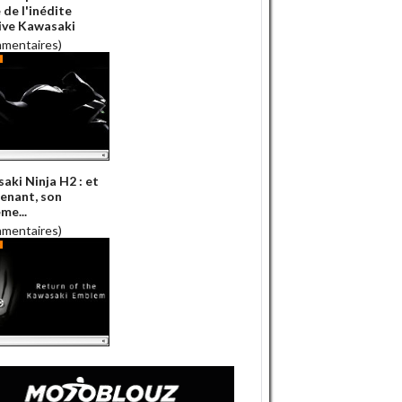
 de l'inédite
ive Kawasaki
mmentaires)
aki Ninja H2 : et
enant, son
me...
mmentaires)