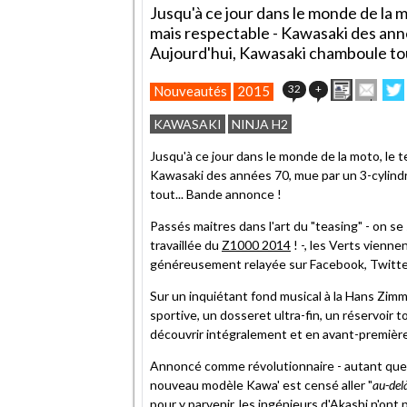
Jusqu'à ce jour dans le monde de la mo
mais respectable - Kawasaki des ann
Aujourd'hui, Kawasaki chamboule tou
Imprimer
Envo
32
+
Nouveautés
2015
cet
sur
article
Twit
KAWASAKI
NINJA H2
à
un
Jusqu'à ce jour dans le monde de la moto, le te
ami
Kawasaki des années 70, mue par un 3-cylind
tout... Bande annonce !
Passés maitres dans l'art du "teasing" - on s
travaillée du
Z1000 2014
! -, les Verts vienn
généreusement relayée sur Facebook, Twitter
Sur un inquiétant fond musical à la Hans Zimm
sportive, un dosseret ultra-fin, un réservoir 
découvrir intégralement et en avant-première 
Annoncé comme révolutionnaire - autant que
nouveau modèle Kawa' est censé aller "
au-del
pour y parvenir, les ingénieurs d'Akashi n'ont 