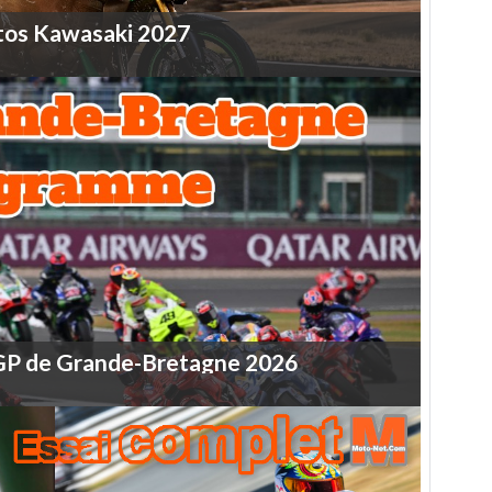
tos
Kawasaki
2027
GP
de
Grande-Bretagne
2026