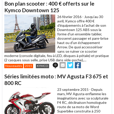
article
Twitter
Facebook
Bon plan scooter : 400 € offerts sur le
à
un
Kymco Downtown 125
ami
26 février 2016 -
Jusqu'au 30
avril, Kymco offre 400 €
d'équipements à l'achat de son
Downtown 125 ABS sous la
forme d'un ensemble tablier,
dosseret passager et pare-brise
haut ou d'un échappement
Arrow. De quoi accessoiriser
sans se ruiner ce scooter
moderne (console digitale, feu à LED, disques à pétale) et pratique
(2 casques sous selle, prise USB dans vide-poche),…
Envoyer
Partager
Partager
0
Nouveautés
2015
KYMCO
cet
sur
sur
article
Twitter
Facebook
Séries limitées moto : MV Agusta F3 675 et
à
un
800 RC
ami
23 septembre 2015 -
Depuis
mars, MV Agusta enflamme les
imaginations avec sa sculpturale
F4 RC, déclinaison homologuée
route de sa moto de Word
Superbike construite à 250