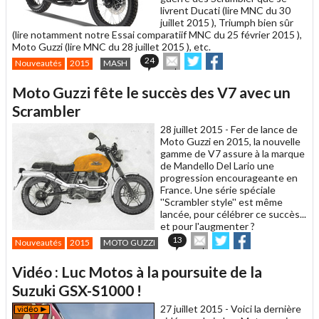
livrent Ducati (lire MNC du 30
juillet 2015 ), Triumph bien sûr
(lire notamment notre Essai comparatiif MNC du 25 février 2015 ),
Moto Guzzi (lire MNC du 28 juillet 2015 ), etc.
Envoyer
Partager
Partager
24
Nouveautés
2015
MASH
cet
sur
sur
article
Twitter
Facebook
Moto Guzzi fête le succès des V7 avec un
à
un
Scrambler
ami
28 juillet 2015 -
Fer de lance de
Moto Guzzi en 2015, la nouvelle
gamme de V7 assure à la marque
de Mandello Del Lario une
progression encourageante en
France. Une série spéciale
''Scrambler style'' est même
lancée, pour célébrer ce succès...
et pour l'augmenter ?
Envoyer
Partager
Partager
13
Nouveautés
2015
MOTO GUZZI
cet
sur
sur
article
Twitter
Facebook
Vidéo : Luc Motos à la poursuite de la
à
un
Suzuki GSX-S1000 !
ami
27 juillet 2015 -
Voici la dernière