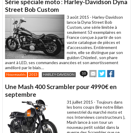
Série spéciale moto : Harley-Davidson Dyna
à
un
Street Bob Custom
ami
3 août 2015 -
Harley-Davidson
lance la Dyna Street Bob
Custom, une série limitée à
seulement 53 exemplaires en
France conçue à partir de son
vaste catalogue de pièces et
d'accessoires. Entièrement
noire, elle se distingue par son
guidon Chizeled , son phare
avant à LED, ses commandes avancées et son amortissement
amélioré par le biais…
Envoyer
Partager
Partager
10
Nouveautés
2015
HARLEY-DAVIDSON
cet
sur
sur
article
Twitter
Facebook
Une Mash 400 Scrambler pour 4990€ en
à
un
septembre
ami
31 juillet 2015 -
Toujours dans
les bons coups (lire notre Bilan
semestriel du marché moto et
nos Interviews constructeurs ),
Mash lance à son tour un
nouveau petit soldat dans la
guerre des Scrambler que se