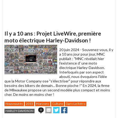
Il y a 10 ans : Projet LiveWire, première
moto électrique Harley-Davidson !
20 juin 2024 -
Souvenez-vous, il y
a 10 ans jour pour jour, MNC
publiait : "MNC révélait hier
l'existence d' une moto
électrique Harley-Davidson.
Interloqués par son aspect
abouti, nous évoquions l'idée
que la Motor Company ose "s'électriser" pour répondre aux
besoins des bikers de demain... Bonne pioche !" En 2024, la firme
de Milwaukee propose un second modèle plus compact et moins
cher. De moins en moins cher !
Nouveautés
2015
Horizons
Culture
Dans Le Rétro
Envoyer
Partager
Partager
0
HARLEY-DAVIDSON
cet
sur
sur