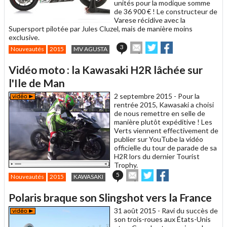
unités pour la modique somme
de 36 900 € ! Le constructeur de
Varese récidive avec la
Supersport pilotée par Jules Cluzel, mais de manière moins
exclusive.
Envoyer
Partager
Partager
3
Nouveautés
2015
MV AGUSTA
cet
sur
sur
article
Twitter
Facebook
Vidéo moto : la Kawasaki H2R lâchée sur
à
un
l'Ile de Man
ami
2 septembre 2015 -
Pour la
rentrée 2015, Kawasaki a choisi
de nous remettre en selle de
manière plutôt expéditive ! Les
Verts viennent effectivement de
publier sur YouTube la vidéo
officielle du tour de parade de sa
H2R lors du dernier Tourist
Trophy.
Envoyer
Partager
Partager
5
Nouveautés
2015
KAWASAKI
cet
sur
sur
article
Twitter
Facebook
Polaris braque son Slingshot vers la France
à
un
31 août 2015 -
Ravi du succès de
ami
son trois-roues aux États-Unis