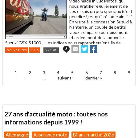
vidéo made in Luc Motos, qui
nous gratifie régulièrement de
ses essais un peu spéciaux (c’est
peu dire !) et qu’il résume ainsi : "
En visite à la concession Suzuki à
Nanterre, un couple de petits
vieux s'empare sournoisement
et ardemment de la nouvelle
Suzuki GSX-S1000 ... Les indices nous rapprocheraient-ils de…
Envoyer
Partager
Partager
3
Nouveautés
2015
SUZUKI
cet
sur
sur
article
Twitter
Facebook
.
à
un
1
2
3
4
5
6
7
8
9
ami
Pages
…
suivant ›
dernier »
27 ans d'actualité moto :
toutes nos
informations depuis 1999 !
Allemagne
Assurance moto
Bilans marché 2026