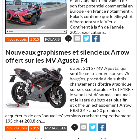
et au Canada et convaincu de
son fort potentiel commercial en
Europe - en France notamment -,
Polaris confirme que le Slingshot
débarquera sur le Vieux
Continent à la fin de l'année
2015. Explications.
Envoyer
Partager
Partager
8
Nouveautés
2015
POLARIS
cet
sur
sur
article
Twitter
Facebook
Nouveaux graphismes et silencieux Arrow
à
un
offert sur les MV Agusta F4
ami
6 août 2015 -
MV Agusta, qui
souffle cette année sur ses 75
bougies, procède à de subtils
changements d'ordre graphique
sur ses sculpturales F4 et F4RR -
le sabot est désormais noir mat
et le liséré du logo est plus fin -
et offre un échappement Arrow
RRSC017 aux 20 premiers
acquéreurs de ces "nouvelles" versions crachant respectivement
195 ch et 200,8 ch,…
Envoyer
Partager
Partager
5
Nouveautés
2015
MV AGUSTA
cet
sur
sur
article
Twitter
Facebook